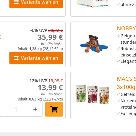
Variante wählen
ohne Zu
NOBBY 
-6%
UVP
38,32 €
35,99 €
k
Gelgefü
stunde
inkl. 7% MwSt.
Robust,
Inhalt:
1,28 kg
(28,12 €/kg)
einsetz
Variante wählen
Elegant
MAC's 
-12%
UVP
15,98 €
13,99 €
3x100g
Getreid
inkl. 7% MwSt.
Inhalt:
0,63 kg
(22,21 €/kg)
Nur ein
Protein
roduktmenge um eins verringern
Produktmenge manuell eingeben
Produktmenge um eins erhöhen
In den Einkaufswagen legen
Für em