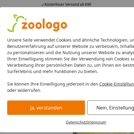
Kostenloser Versand ab 69€
4,74
/ 5
23.587 Bewertungen
Alle Produkte
Angebote
Neuheiten
Sommerhits
Alle Produkte
Unsere Seite verwendet Cookies und ähnliche Technologien, u
Benutzererfahrung auf unserer Website zu verbessern, Inhalt
zu personalisieren und die Nutzung unserer Website zu analys
Hund
Hundefutter
Hundenäpfe & Co
Hundeschl
Ihrer Einwilligung stimmen Sie der Verwendung von Cookies s
Verarbeitung Ihrer persönlichen Daten zu, um Ihnen ein best
Hund
Hundefutter
Trockenfutter
Bozita 12kg Origina
Surferlebnis und mehr Funktionen zu bieten.
Startseite
Sie können Ihre Einwilligung jederzeit in den
Cookie-Einstellu
oder widerrufen.
Ja, verstanden
Nein, Einstellun
Datenschutz
Impressum