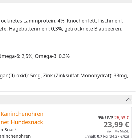
etrocknetes Lammprotein: 4%, Knochenfett, Fischmehl,
, Hefe, Hagebuttenmehl: 0,3%, getrocknete Blaubeeren:
 Omega-6: 2,5%, Omega-3: 0,3%
gan(II)-oxid): 5mg, Zink (Zinksulfat-Monohydrat): 33mg,
Kaninchenohren
-9%
UVP
26,53 €
knet Hundesnack
23,99 €
m-Snack
inkl. 7% MwSt.
Kaninchenohren
Inhalt:
0,7 kg
(34,27 €/kg)