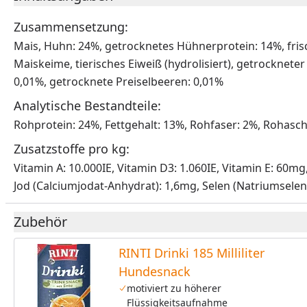
Zusammensetzung:
Mais, Huhn: 24%, getrocknetes Hühnerprotein: 14%, fris
Maiskeime, tierisches Eiweiß (hydrolisiert), getrocknete
0,01%, getrocknete Preiselbeeren: 0,01%
Analytische Bestandteile:
Rohprotein: 24%, Fettgehalt: 13%, Rohfaser: 2%, Rohasc
Zusatzstoffe pro kg:
Vitamin A: 10.000IE, Vitamin D3: 1.060IE, Vitamin E: 60m
Jod (Calciumjodat-Anhydrat): 1,6mg, Selen (Natriumselen
Zubehör
RINTI Drinki 185 Milliliter
Hundesnack
motiviert zu höherer
Flüssigkeitsaufnahme