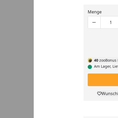
Menge
Produktmen
Pro
40
zooBonus 
Am Lager, Lie
Wunschl
Pro