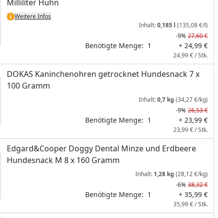
Milliliter Huhn
Weitere Infos
Inhalt:
0,185 l
(135,08 €/l)
-9%
27,60 €
Benötigte Menge:
1
+ 24,99 €
24,99 € / Stk.
DOKAS Kaninchenohren getrocknet Hundesnack 7 x
100 Gramm
Inhalt:
0,7 kg
(34,27 €/kg)
-9%
26,53 €
Benötigte Menge:
1
+ 23,99 €
23,99 € / Stk.
Edgard&Cooper Doggy Dental Minze und Erdbeere
Hundesnack M 8 x 160 Gramm
Inhalt:
1,28 kg
(28,12 €/kg)
-6%
38,32 €
Benötigte Menge:
1
+ 35,99 €
35,99 € / Stk.