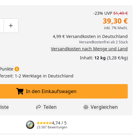
-23%
UVP
51,49 €
39,30 €
inkl. 7% MwSt.
ge um eins verringern
duktmenge manuell eingeben
Produktmenge um eins erhöhen
4,99 € Versandkosten in Deutschland
Versandkostenfrei ab 2 Stück
Versandkosten nach Menge und Land
Inhalt:
12 kg
(3,28 €/kg)
Punkte
ferzeit: 1-2 Werktage in Deutschland
In den Einkaufswagen
In den Einkaufswagen legen
iste
Teilen
Vergleichen
dukt zur Wunschliste hinzufügen
Teilen
Produkt Vergle
4,74
/ 5
23.587 Bewertungen