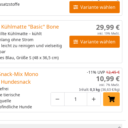
satzstoffe
Variante wählen
29,99 €
Kühlmatte "Basic" Bone
llte Kühlmatte – kühlt
inkl. 19% MwSt.
nlang ohne Strom
Variante wählen
 leicht zu reinigen und vielseitig
bar
es Blau, Größe S (48 x 36,5 cm)
-11%
UVP
12,45 €
Snack-Mix Mono
10,99 €
 Hundesnack
inkl. 7% MwSt.
efrei
Inhalt:
0,3 kg
(36,63 €/kg)
e tierische
quelle
Produktmenge um eins verringe
Produktmenge manuell
Produktmenge 
In den 
pfindliche Hunde