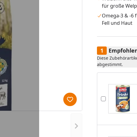
für große Wel
Omega-3 & -6 f
Fell und Haut
Empfohlen
Diese Zubehörartik
abgestimmt.
Produkt zur Wunschliste hi
Nächstes Bild anzeigen