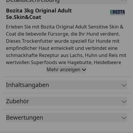
Bozita 3kg Original Adult
Se.Skin&Coat
Erleben Sie mit Bozita Original Adult Sensitive Skin &
Coat die liebevolle Fürsorge, die Ihr Hund verdient.
Dieses Trockenfutter wurde speziell für Hunde mit
empfindlicher Haut entwickelt und verbindet eine
schmackhafte Rezeptur aus Lachs, Huhn und Reis mit
wertvollen Superfoods wie Hagebutte, Heidelbeere
und Preiselbeere. Die sorgfältig abgestimmten
Mehr anzeigen
Omega-3- und Omega-6-Fettsäuren, ergänzt durch
Zink und Biotin, stärken die natürliche Hautbarriere
Inhaltsangaben
und schenken dem Fell Ihres Vierbeiners einen
gesunden, strahlenden Glanz. Ob trocken serviert
Zubehör
oder mit Wasser aufgeweicht – Sie passen die
Mahlzeit flexibel an die Bedürfnisse Ihres Hundes an.
Bewertungen
So sorgen Sie täglich für Wohlbefinden und Vitalität
Ihres treuen Begleiters. Wichtigste Produktfakten: -