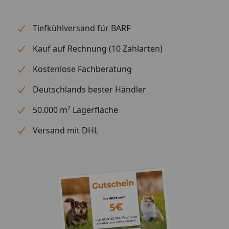
Produkttyp: Trockenfutter für erwachsene Hunde -
Artikelbezeichnung: Bozita Original Adult Sensitive
Skin & Coat - Ernährungsschwerpunkt: Weizenfrei,
Tiefkühlversand für BARF
mit Lachs, Huhn, Reis und Superfoods - Analytische
Kauf auf Rechnung (10 Zahlarten)
Bestandteile: 26 % Protein, 16 % Fett, 3 % Rohfaser, 6,5
% Rohasche, 10 % Feuchtigkeit - Inhaltsstoffe mit
Kostenlose Fachberatung
Mehrwert: Omega-3 & Omega-6 Fettsäuren, Zink,
Biotin, Antioxidantien aus Hagebutte, Heidelbeere
Deutschlands bester Händler
und Preiselbeere - Flexible Fütterung: trocken oder
50.000 m² Lagerfläche
mit Wasser aufgeweicht servierbar Mit Bozita
Original Adult Sensitive Skin & Coat schenken Sie
Versand mit DHL
Ihrem Hund nicht nur ein schmackhaftes Futter,
sondern fördern ganz gezielt seine Haut- und
Fellgesundheit für ein rundum vitales Leben.
Fütterungsempfehlung
Informationen vorübergehend nicht verfügbar