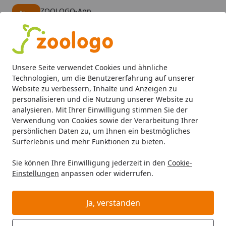
ZOOLOGO-App
Öffnen
Banner schließen
ZOOLOGO
kostenlos - Im App Store
Alle Produkte
Mein Konto
Wunschl
Eink
Unsere Seite verwendet Cookies und ähnliche
4,74
/ 5
Suchen
Technologien, um die Benutzererfahrung auf unserer
Website zu verbessern, Inhalte und Anzeigen zu
personalisieren und die Nutzung unserer Website zu
Hund
Hundefutter
Trockenfutter
Bozita 3kg Original 
Startseite
analysieren. Mit Ihrer Einwilligung stimmen Sie der
Bozita 3kg Original Adult
Verwendung von Cookies sowie der Verarbeitung Ihrer
persönlichen Daten zu, um Ihnen ein bestmögliches
Se.Skin&Coat
Surferlebnis und mehr Funktionen zu bieten.
Sie können Ihre Einwilligung jederzeit in den
Cookie-
Einstellungen
anpassen oder widerrufen.
Ja, verstanden