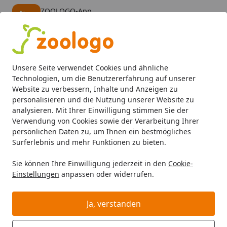
ZOOLOGO-App
Öffnen
Banner schließen
ZOOLOGO
kostenlos - Im App Store
Alle Produkte
Mein Konto
Wunschl
Eink
Unsere Seite verwendet Cookies und ähnliche
4,73
/ 5
Suchen
Technologien, um die Benutzererfahrung auf unserer
Website zu verbessern, Inhalte und Anzeigen zu
personalisieren und die Nutzung unserer Website zu
Hund
Hundefutter
BARF & Frostfutter
Zusätze
Vitam
Startseite
analysieren. Mit Ihrer Einwilligung stimmen Sie der
Canina V25 Vitamintabletten 200g
Verwendung von Cookies sowie der Verarbeitung Ihrer
persönlichen Daten zu, um Ihnen ein bestmögliches
Nahrungsergänzung für Hunde
Surferlebnis und mehr Funktionen zu bieten.
1
(1 Bewertung)
Sie können Ihre Einwilligung jederzeit in den
Cookie-
Einstellungen
anpassen oder widerrufen.
Ja, verstanden