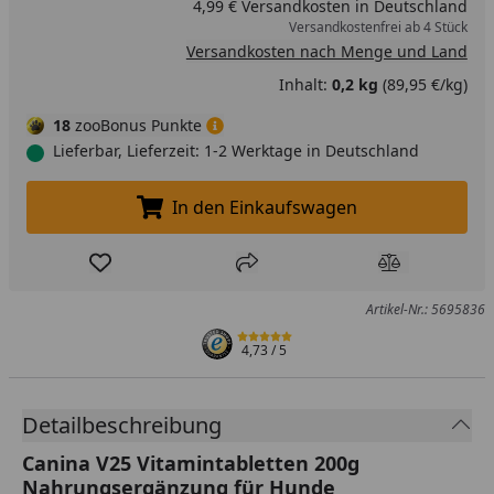
4,99 € Versandkosten in Deutschland
Versandkostenfrei ab 4 Stück
Versandkosten nach Menge und Land
Inhalt:
0,2 kg
(89,95 €/kg)
18
zooBonus Punkte
Lieferbar, Lieferzeit: 1-2 Werktage in Deutschland
In den Einkaufswagen
In den Einkaufswagen legen
Produkt zur Wunschliste hinzufügen
Teilen
Produkt Ver
Artikel-Nr.: 5695836
4,73
/ 5
Detailbeschreibung
Canina V25 Vitamintabletten 200g
Nahrungsergänzung für Hunde