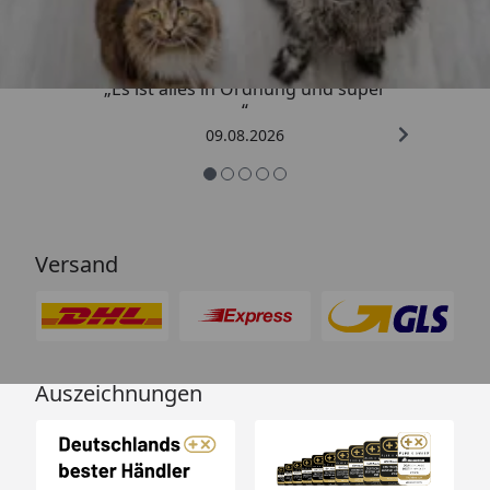
4,73
/ 5
„Es ist alles in Ordnung und super
“
09.08.2026
Versand
Auszeichnungen