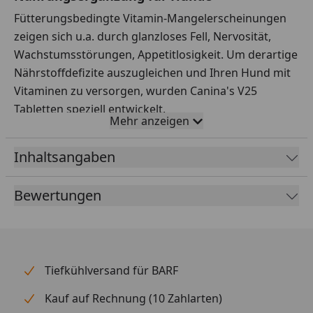
Fütterungsbedingte Vitamin-Mangelerscheinungen
zeigen sich u.a. durch glanzloses Fell, Nervosität,
Wachstumsstörungen, Appetitlosigkeit. Um derartige
Nährstoffdefizite auszugleichen und Ihren Hund mit
Vitaminen zu versorgen, wurden Canina's V25
Tabletten speziell entwickelt.
Mehr anzeigen
Zum Ausgleich von fütterungsbedingten
Nährstoffdefiziten
Inhaltsangaben
Mit 12 lebenswichtigen Vitaminen
Bewertungen
Fördern die Blutbildung, den Eiweiß- und
Fettstoffwechsel und sorgen für ein gesundes
Nervensystem
Insbesondere für tragende und säugende
Tiefkühlversand für BARF
Hündinnen, während der Wachstumsphase und in
allen Stresssituationen
Kauf auf Rechnung (10 Zahlarten)
Vitamin D wird für die Calciumerschließung