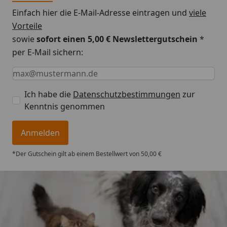
Einfach hier die E-Mail-Adresse eintragen und
viele
Vorteile
sowie
sofort einen 5,00 € Newslettergutschein
*
per E-Mail sichern:
Keine Eingabe erforderlich
Eingabe erforderlich
E-Mail *
Ich habe die
Datenschutzbestimmungen
zur
Kenntnis genommen
Anmelden
*Der Gutschein gilt ab einem Bestellwert von 50,00 €
Trusted Shops