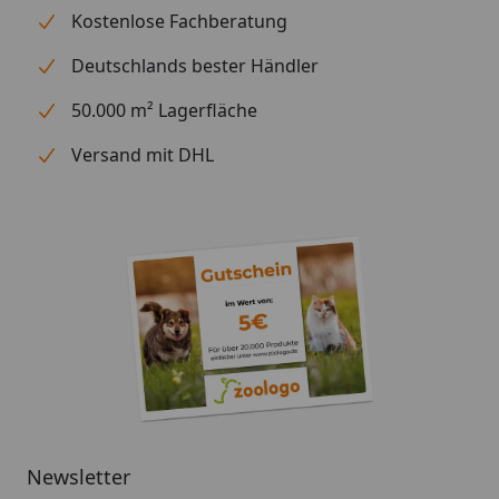
Kostenlose Fachberatung
benötigt
Deutschlands bester Händler
Inhalt: 200g (ca. 60 Tabletten)
50.000 m² Lagerfläche
Fütterungsempfehlung
Fütterungsempfehlung pro Tier und Tag:
Versand mit DHL
Eine Tablette pro 10kg Körpergewicht, maximal 3
Tabletten.
Während der Trächtigkeit, Säugezeit und bei
extremer Belastung sollte die Dosierung verdoppelt
werden. Die angegebene Fütterungsempfehlung darf
nicht überschritten werden.
Newsletter