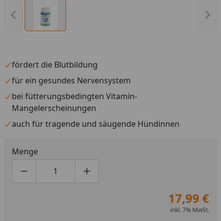
Vorheriges Bild anzeigen
Näc
fördert die Blutbildung
für ein gesundes Nervensystem
bei fütterungsbedingten Vitamin-
Mangelerscheinungen
auch für tragende und säugende Hündinnen
Menge
Produktmenge um eins verringern
Produktmenge manuell eingeben
Produktmenge um eins erhöhen
17,99 €
inkl. 7% MwSt.