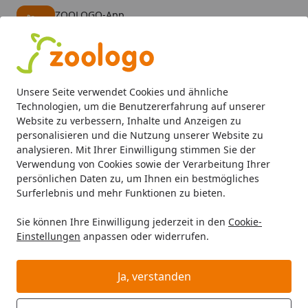
ZOOLOGO-App
Öffnen
Banner schließen
ZOOLOGO
kostenlos - Im App Store
Alle Produkte
Mein Konto
Wunschl
Eink
Unsere Seite verwendet Cookies und ähnliche
4,73
/ 5
Suchen
Technologien, um die Benutzererfahrung auf unserer
Website zu verbessern, Inhalte und Anzeigen zu
personalisieren und die Nutzung unserer Website zu
Hund
Hundefutter
Trockenfutter
CRAVE Truthahn & H
Startseite
analysieren. Mit Ihrer Einwilligung stimmen Sie der
CRAVE Truthahn & Huhn
Verwendung von Cookies sowie der Verarbeitung Ihrer
persönlichen Daten zu, um Ihnen ein bestmögliches
Hundetrockenfutter
Surferlebnis und mehr Funktionen zu bieten.
BALD VERGRIFFEN
Sie können Ihre Einwilligung jederzeit in den
Cookie-
Einstellungen
anpassen oder widerrufen.
Ja, verstanden