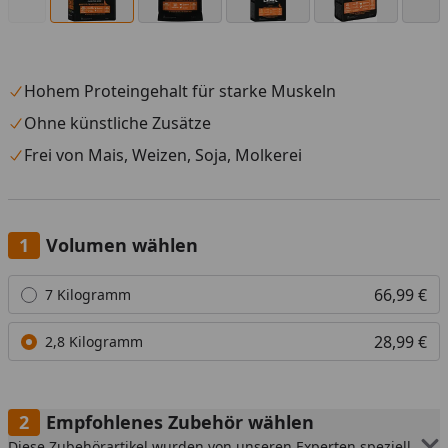
Hohem Proteingehalt für starke Muskeln
Ohne künstliche Zusätze
Frei von Mais, Weizen, Soja, Molkerei
Volumen wählen
Alle anzeigen (2)
66,99 €
7 Kilogramm
28,99 €
2,8 Kilogramm
Empfohlenes Zubehör wählen
Diese Zubehörartikel wurden von unseren Experten speziell