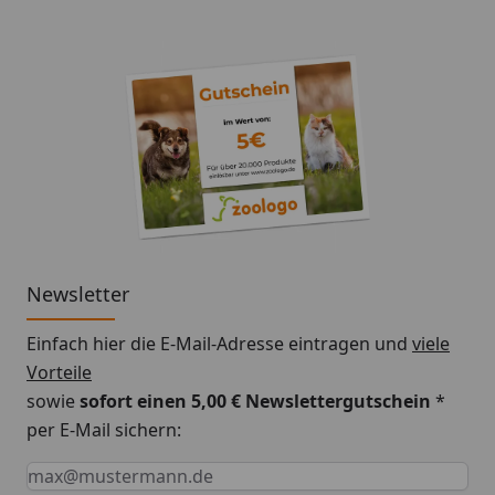
Bitte beachten Sie die Fütterungstabelle auf der
Verpackung für eine individuelle Anpassung für Ihr
Tier
Newsletter
Einfach hier die E-Mail-Adresse eintragen und
viele
Vorteile
sowie
sofort einen 5,00 € Newslettergutschein
*
per E-Mail sichern:
Keine Eingabe erforderlich
Eingabe erforderlich
E-Mail *