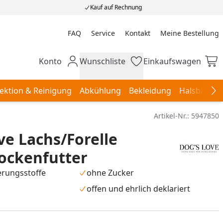
Kauf auf Rechnung
FAQ
Service
Kontakt
Meine Bestellung
Meine Bestellung
Konto
Wunschliste
Einkaufswagen
Mein Konto
Wunschliste
Einkaufswagen
ektion & Reinigung
Abkühlung
Bekleidung
Halsbänder,
Na
Artikel-Nr.:
5947850
ve Lachs/Forelle
ockenfutter
erungsstoffe
ohne Zucker
offen und ehrlich deklariert