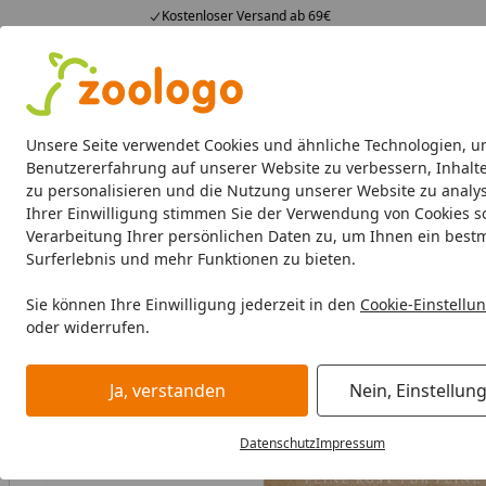
Kostenloser Versand ab 69€
4,74
/ 5
23.587 Bewertungen
Alle Produkte
Angebote
Neuheiten
Sommerhits
Alle Produkte
Unsere Seite verwendet Cookies und ähnliche Technologien, u
Benutzererfahrung auf unserer Website zu verbessern, Inhalt
zu personalisieren und die Nutzung unserer Website zu analys
Hund
Hundefutter
Hundenäpfe & Co
Hundeschl
Ihrer Einwilligung stimmen Sie der Verwendung von Cookies s
Verarbeitung Ihrer persönlichen Daten zu, um Ihnen ein best
Hund
Hundefutter
Trockenfutter
Dog's Love Lachs/For
Surferlebnis und mehr Funktionen zu bieten.
Startseite
Sie können Ihre Einwilligung jederzeit in den
Cookie-Einstellu
oder widerrufen.
Ja, verstanden
Nein, Einstellun
Datenschutz
Impressum