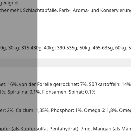
geeignet
henmehl, Schlachtabfälle, Farb-, Aroma- und Konservierun
20g, 30kg: 315-430g, 40kg: 390-535g, 50kg: 465-635g, 60kg: 
t: 16%, von der Forelle getrocknet: 7%, Süßkartoffeln: 14%,
1%, Spirulina: 0,1%, Flohsamen, Spinat: 0,1%
ser: 2%, Calcium: 1,35%, Phosphor: 1%, Omega 6: 1,8%, Ome
upfer (als Kupfersulfat Pentahydrat): 7mg, Mangan (als Manga