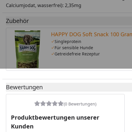
Calciumjodat, wasserfrei): 2,35mg
Zubehör
HAPPY DOG Soft Snack 100 Gr
Singleprotein
Für sensible Hunde
Getreidefreie Rezeptur
Bewertungen
(0 Bewertungen)
Produktbewertungen unserer
Kunden