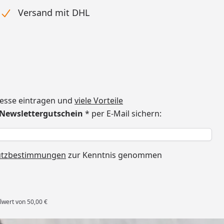
Versand mit DHL
dresse eintragen und
viele Vorteile
€ Newslettergutschein
* per E-Mail sichern:
h
utzbestimmungen
zur Kenntnis genommen
lwert von 50,00 €