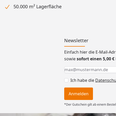
50.000 m² Lagerfläche
Newsletter
Einfach hier die E-Mail-A
sowie
sofort einen 5,00 
Keine Eingabe erforderlic
Eingabe erforderlich
E-Mail *
Ich habe die
Datensch
Anmelden
*Der Gutschein gilt ab einem Bestel