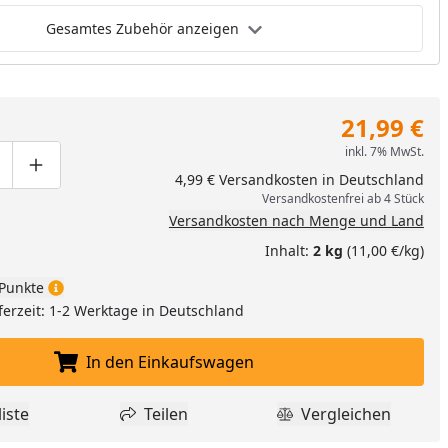
Gesamtes Zubehör anzeigen
21,99 €
inkl. 7% MwSt.
ge um eins verringern
duktmenge manuell eingeben
Produktmenge um eins erhöhen
4,99 € Versandkosten in Deutschland
Versandkostenfrei ab 4 Stück
Versandkosten nach Menge und Land
Inhalt:
2 kg
(11,00 €/kg)
Punkte
ferzeit: 1-2 Werktage in Deutschland
In den Einkaufswagen
In den Einkaufswagen legen
iste
Teilen
Vergleichen
dukt zur Wunschliste hinzufügen
Teilen
Produkt Vergle