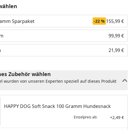
wählen
gramm Sparpaket
155,99 €
-22 %
mm
99,99 €
m
21,99 €
es Zubehör wählen
el wurden von unseren Experten speziell auf dieses Produkt
nzufügen
HAPPY DOG Soft Snack 100 Gramm Hundesnack
+2,49 €
Einzelpreis ab: