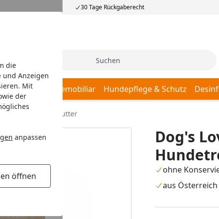
30 Tage Rückgaberecht
Suche
m die
e und Anzeigen
ieren. Mit
afplätze
Hundemobiliar
Hundepflege & Schutz
Desinf
owie der
mögliches
elle Hundetrockenfutter
Dog's Lo
ngen
anpassen
Hundetr
ohne Konservi
gen öffnen
aus Österreich