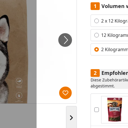
Volumen 
Alle anzeigen (3)
2 x 12 Kilo
12 Kilogra
2 Kilogram
Empfohlen
Diese Zubehörartik
abgestimmt.
Produkt zur Wunschliste hi
Nächstes Bild anzeigen