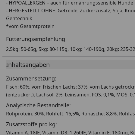
- HYPOALLERGEN – auch für ernährungssensible Hunde 
- HERGESTELLT OHNE: Getreide, Zuckerzusatz, Soja, Knoc
Gentechnik
*vom Gesamtprotein
Fütterungsempfehlung
2,5kg: 50-65g, 5kg: 80-115g, 10kg: 140-190g, 20kg: 235-3
Inhaltsangaben
Zusammensetzung:
Fisch: 60%, vom frischen Lachs: 37%, vom Lachs getrockne
(entzuckert), Lachsöl: 2%, Leinsamen, FOS: 0,1%, MOS: 0,
Analytische Bestandteile:
Rohprotein: 30%, Rohfett: 16,5%, Rohasche: 8,8%, Rohfa
Zusatzstoffe pro kg:
Vitamin A: 18IE, Vitamin D3: 1.260IE, Vitamin E: 180mg, K