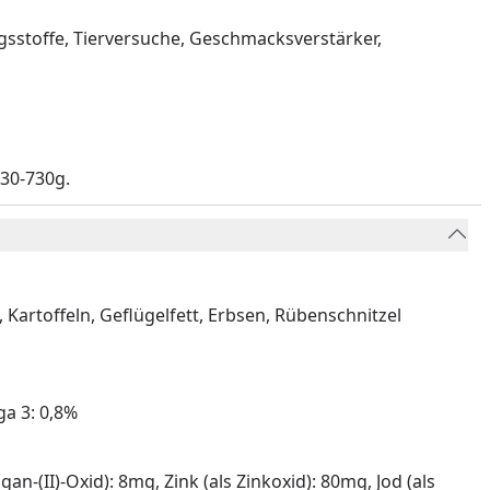
gsstoffe, Tierversuche, Geschmacksverstärker,
530-730g.
 Kartoffeln, Geflügelfett, Erbsen, Rübenschnitzel
ga 3: 0,8%
n-(II)-Oxid): 8mg, Zink (als Zinkoxid): 80mg, Jod (als