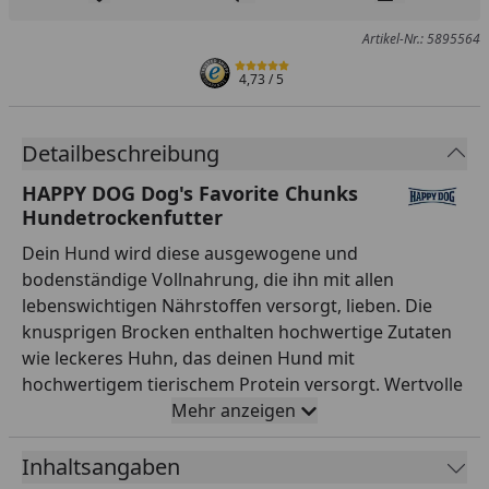
Produkt zur Wunschliste hinzufügen
Teilen
Produkt Ver
Artikel-Nr.: 5895564
4,73
/ 5
Detailbeschreibung
HAPPY DOG Dog's Favorite Chunks
Hundetrockenfutter
Dein Hund wird diese ausgewogene und
bodenständige Vollnahrung, die ihn mit allen
lebenswichtigen Nährstoffen versorgt, lieben. Die
knusprigen Brocken enthalten hochwertige Zutaten
wie leckeres Huhn, das deinen Hund mit
hochwertigem tierischem Protein versorgt. Wertvolle
Omega-3- und Omega-6 Fettsäuren unterstützen ein
Mehr anzeigen
glänzendes Fell. Das ausgewogene, schmackhafte
Hundefutter in guter Qualität eignet sich optimal für
Inhaltsangaben