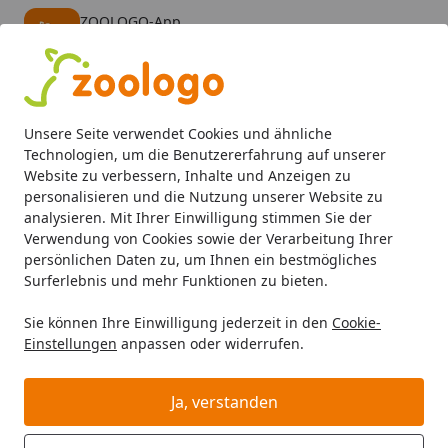
ZOOLOGO-App
Öffnen
Banner schließen
ZOOLOGO
kostenlos - Im App Store
Alle Produkte
Mein Konto
Wunschl
Eink
Unsere Seite verwendet Cookies und ähnliche
4,73
/ 5
Suchen
Technologien, um die Benutzererfahrung auf unserer
Website zu verbessern, Inhalte und Anzeigen zu
personalisieren und die Nutzung unserer Website zu
Hund
Hundefutter
Trockenfutter
HAPPY DOG Dog's Fav
Startseite
analysieren. Mit Ihrer Einwilligung stimmen Sie der
HAPPY DOG Dog's Favorite Chunks
Verwendung von Cookies sowie der Verarbeitung Ihrer
persönlichen Daten zu, um Ihnen ein bestmögliches
Hundetrockenfutter
Surferlebnis und mehr Funktionen zu bieten.
BALD VERGRIFFEN
Sie können Ihre Einwilligung jederzeit in den
Cookie-
Einstellungen
anpassen oder widerrufen.
Ja, verstanden