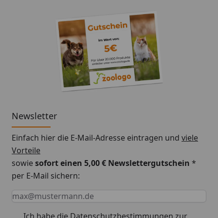
Newsletter
Einfach hier die E-Mail-Adresse eintragen und
viele
Vorteile
sowie
sofort einen 5,00 € Newslettergutschein
*
per E-Mail sichern:
Keine Eingabe erforderlich
Eingabe erforderlich
E-Mail *
Ich habe die
Datenschutzbestimmungen
zur