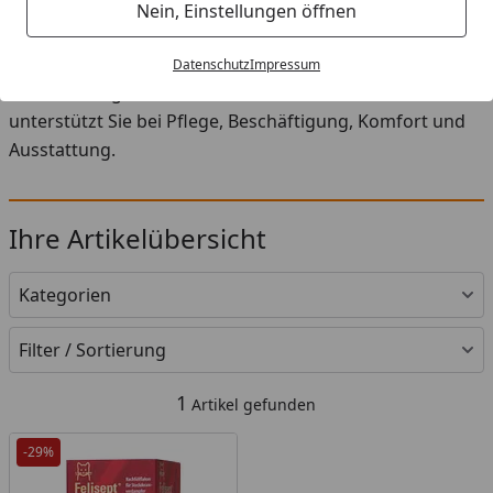
Startseite
Nein, Einstellungen öffnen
Beruhigung für Katzen bei Zoologo: praktisches
Zubehör, durchdachte Produkte und passende Lösungen
Datenschutz
Impressum
für den Alltag mit Ihrem Haustier. Die Auswahl
unterstützt Sie bei Pflege, Beschäftigung, Komfort und
Ausstattung.
Ihre Artikelübersicht
Kategorien
Filter / Sortierung
1
Artikel gefunden
-29%