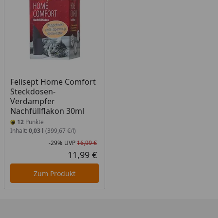
Felisept Home Comfort
Steckdosen-
Verdampfer
Nachfüllflakon 30ml
12
Punkte
Inhalt:
0,03 l
(399,67 €/l)
-29%
UVP
16,99 €
Rabatt in Prozent
Ursprünglicher Preis
11,99 €
Aktueller Preis
Zum Produkt