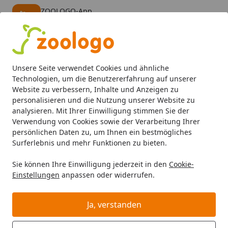
ZOOLOGO-App
Öffnen
Banner schließen
ZOOLOGO
kostenlos - Im App Store
Alle Produkte
Mein Konto
Wunschl
Eink
Unsere Seite verwendet Cookies und ähnliche
4,74
/ 5
Suchen
Technologien, um die Benutzererfahrung auf unserer
Website zu verbessern, Inhalte und Anzeigen zu
personalisieren und die Nutzung unserer Website zu
analysieren. Mit Ihrer Einwilligung stimmen Sie der
Verwendung von Cookies sowie der Verarbeitung Ihrer
persönlichen Daten zu, um Ihnen ein bestmögliches
Surferlebnis und mehr Funktionen zu bieten.
Sie können Ihre Einwilligung jederzeit in den
Cookie-
Einstellungen
anpassen oder widerrufen.
Beruhigung
Ja, verstanden
Katze
Katzenpflege & Schutz
Beruhigung