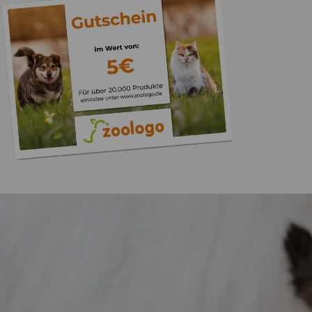
Trusted Shops
„Gute Erfahru
Zoologo,schnelle Lie
top“
4,74
/ 5
31.07.202