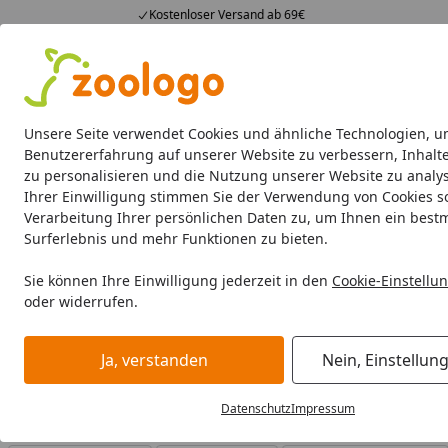
Kostenloser Versand ab 69€
4,74
/ 5
23.587 Bewertungen
Alle Produkte
Angebote
Neuheiten
Sommerhits
Alle Produkte
Unsere Seite verwendet Cookies und ähnliche Technologien, u
Benutzererfahrung auf unserer Website zu verbessern, Inhalt
zu personalisieren und die Nutzung unserer Website zu analys
ARDAP
Katzenpflege Ungezieferschutz
Hundepfl
Ihrer Einwilligung stimmen Sie der Verwendung von Cookies s
Verarbeitung Ihrer persönlichen Daten zu, um Ihnen ein best
ARDAP
Pflege Ungezieferschutz
Surferlebnis und mehr Funktionen zu bieten.
Startseite
ARDAP Pflege Ungeziefersch
Sie können Ihre Einwilligung jederzeit in den
Cookie-Einstellu
oder widerrufen.
ARDAP Pflege Ungezieferschutz bei Zoologo und finden Si
Zubehör für unterschiedliche Bedürfnisse.
Ja, verstanden
Nein, Einstellun
Datenschutz
Impressum
Ihre Artikelübersicht