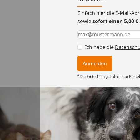
Einfach hier die E-Mail-A
sowie
sofort einen 5,00 
Keine Eingabe erforderlic
Eingabe erforderlich
E-Mail *
Ich habe die
Datensch
Anmelden
*Der Gutschein gilt ab einem Bestel
Versand
ng mit
ferung, alles
6