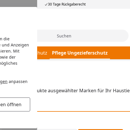
30 Tage Rückgaberecht
Suche
m die
e und Anzeigen
ieren. Mit
ege Ungezieferschutz
Pflege Ungezieferschutz
owie der
mögliches
utz
ngen
anpassen
e passende Produkte ausgewählter Marken für Ihr Haustier
gen öffnen