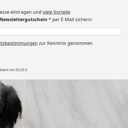
dresse eintragen und
viele Vorteile
€ Newslettergutschein
* per E-Mail sichern:
h
utzbestimmungen
zur Kenntnis genommen
lwert von 50,00 €