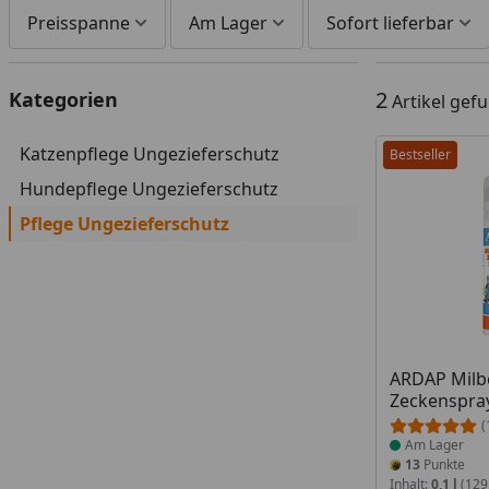
Preisspanne
Am Lager
Sofort lieferbar
2
Kategorien
Artikel gef
Katzenpflege Ungezieferschutz
Bestseller
Hundepflege Ungezieferschutz
Pflege Ungezieferschutz
Produkt am
ARDAP Milb
Zeckenspra
(
Am Lager
13
Punkte
Inhalt:
0,1 l
(129,