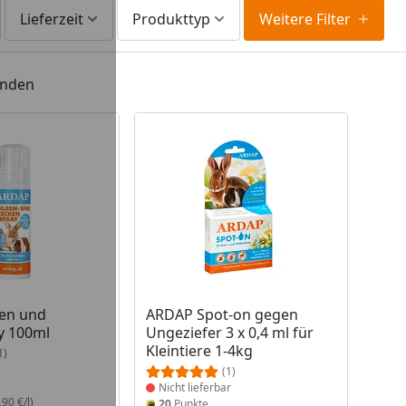
Lieferzeit
Produkttyp
Weitere Filter
unden
 Lager
Produkt nicht lieferbar
en und
ARDAP Spot-on gegen
y 100ml
Ungeziefer 3 x 0,4 ml für
Kleintiere 1-4kg
1)
(1)
Nicht lieferbar
90 €/l)
20
Punkte