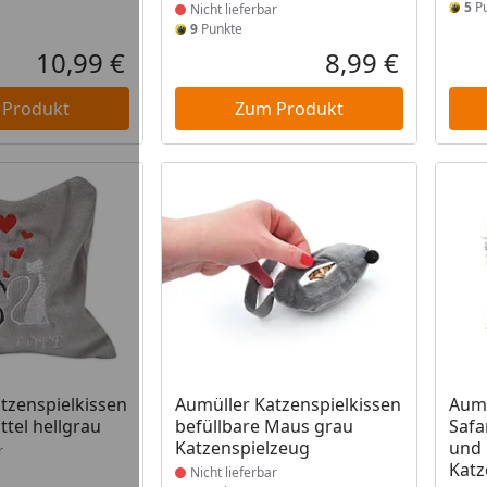
5
Pu
Nicht lieferbar
9
Punkte
10,99 €
8,99 €
Aktueller Preis
Aktueller P
 Produkt
Zum Produkt
t lieferbar
Produkt nicht lieferbar
Prod
tzenspielkissen
Aumüller Katzenspielkissen
Aumü
ttel hellgrau
befüllbare Maus grau
Safa
Katzenspielzeug
und 
r
Katz
Nicht lieferbar