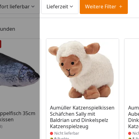
fort lieferbar
Lieferzeit
Weitere Filter
efunden
 Lager
Produkt nicht lieferbar
Prod
Aumüller Katzenspielkissen
Aumü
ppelfisch 35cm
Schäfchen Sally mit
Aube
kissen
Baldrian und Dinkelspelz
Dink
Katzenspielzeug
Katz
3)
Nicht lieferbar
Nic
9
Punkte
5
Pu