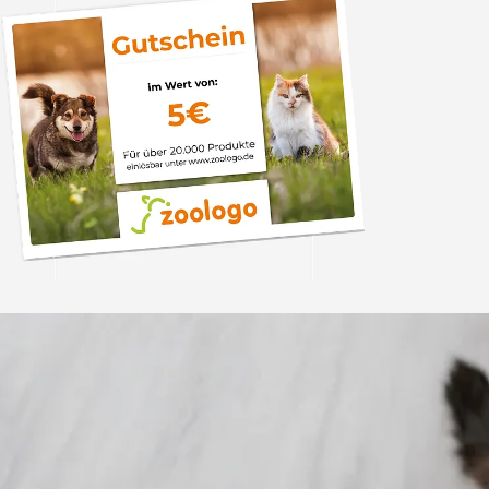
Trusted Shops
„Gute Erfahru
Zoologo,schnelle Lie
top“
4,74
/ 5