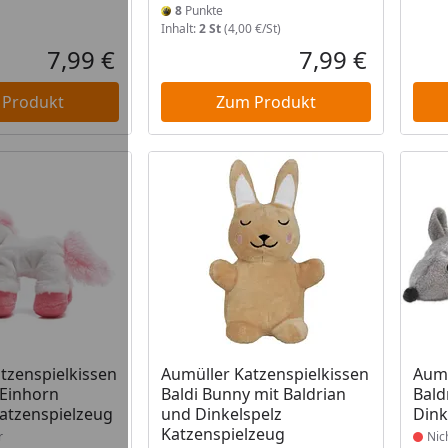
8
Punkte
Inhalt:
2 St
(4,00 €/St)
7,99 €
7,99 €
Aktueller Preis
Aktueller P
 Produkt
Zum Produkt
t lieferbar
Produkt nicht lieferbar
Prod
tzenspielkissen
Aumüller Katzenspielkissen
Aumü
 Einhorn
Baldi Bunny mit Baldrian
Bald
atzenspielzeug
und Dinkelspelz
Dink
Katzenspielzeug
r
Nic