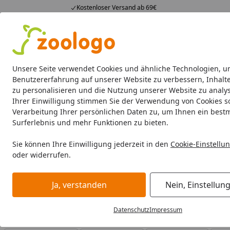
Kostenloser Versand ab 69€
4,74
/ 5
23.587 Bewertungen
Alle Produkte
Angebote
Neuheiten
Sommerhits
Alle Produkte
Unsere Seite verwendet Cookies und ähnliche Technologien, u
Benutzererfahrung auf unserer Website zu verbessern, Inhalt
zu personalisieren und die Nutzung unserer Website zu analys
Aumüller
Katzenspielzeug
Ihrer Einwilligung stimmen Sie der Verwendung von Cookies s
Verarbeitung Ihrer persönlichen Daten zu, um Ihnen ein best
Aumüller
Katzenspielzeug
Surferlebnis und mehr Funktionen zu bieten.
Startseite
Aumüller Katzenspielzeug
Sie können Ihre Einwilligung jederzeit in den
Cookie-Einstellu
oder widerrufen.
Aumüller Katzenspielzeug bei Zoologo und finden Sie pas
unterschiedliche Bedürfnisse.
Ja, verstanden
Nein, Einstellun
Datenschutz
Impressum
Ihre Artikelübersicht