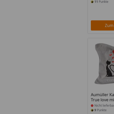
11
Punkte
Zum
Produkt nich
Aumüller Ka
True love mi
Nicht lieferba
9
Punkte