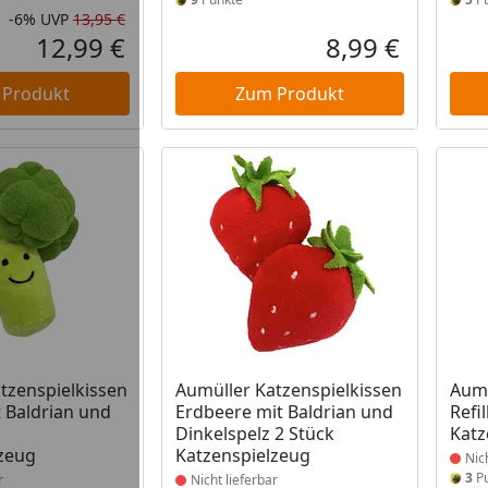
-6%
UVP
13,95 €
Rabatt in Prozent
Ursprünglicher Preis
12,99 €
8,99 €
Aktueller Preis
Aktueller P
 Produkt
Zum Produkt
t lieferbar
Produkt nicht lieferbar
Prod
tzenspielkissen
Aumüller Katzenspielkissen
Aumü
t Baldrian und
Erdbeere mit Baldrian und
Refil
Dinkelspelz 2 Stück
Katz
zeug
Katzenspielzeug
Nic
3
Pu
r
Nicht lieferbar