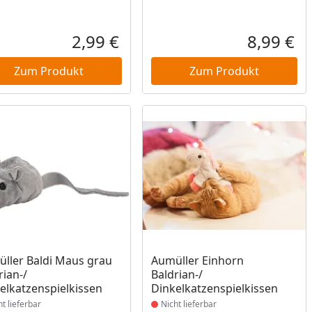
2,99 €
8,99 €
reis
Aktueller Preis
Akt
Zum Produkt
Zum Produkt
ukt nicht lieferbar
Produkt nicht lieferbar
ller Baldi Maus grau
Aumüller Einhorn
rian-/
Baldrian-/
elkatzenspielkissen
Dinkelkatzenspielkissen
ht lieferbar
Nicht lieferbar