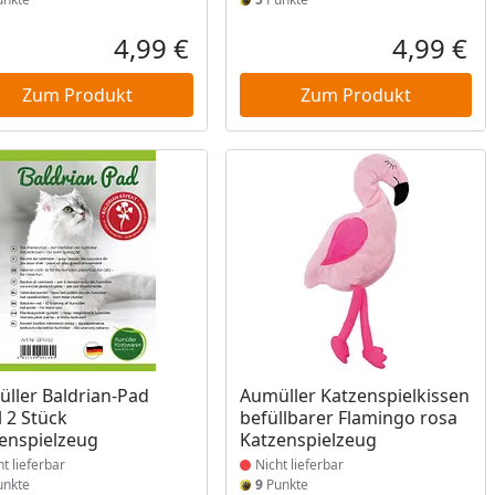
4,99 €
4,99 €
reis
Aktueller Preis
Akt
Zum Produkt
Zum Produkt
ukt nicht lieferbar
Produkt nicht lieferbar
ller Baldrian-Pad
Aumüller Katzenspielkissen
l 2 Stück
befüllbarer Flamingo rosa
enspielzeug
Katzenspielzeug
ht lieferbar
Nicht lieferbar
nkte
9
Punkte