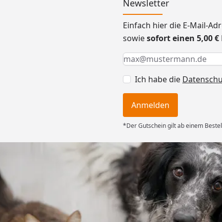
Newsletter
Einfach hier die E-Mail-A
sowie
sofort einen 5,00 
Keine Eingabe erforderlic
Eingabe erforderlich
E-Mail *
Ich habe die
Datensch
Anmelden
*Der Gutschein gilt ab einem Bestel
Versand
ng mit
ferung, alles