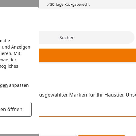
30 Tage Rückgaberecht
Suche
m die
e und Anzeigen
ieren. Mit
owie der
mögliches
ngen
anpassen
sende Produkte ausgewählter Marken für Ihr Haustier. Unse
gen öffnen