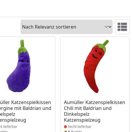
Sortieren
Ansicht 
ukt nicht lieferbar
Produkt nicht lieferbar
ller Katzenspielkissen
Aumüller Katzenspielkissen
rgine mit Baldrian und
Chili mit Baldrian und
elspelz
Dinkelspelz
enspielzeug
Katzenspielzeug
ht lieferbar
Nicht lieferbar
nkte
5
Punkte