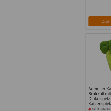
Zum
Produkt nich
Aumüller Ka
Brokkoli mi
Dinkelspelz
Katzenspiel
Nicht lieferba