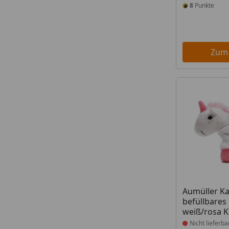
8
Punkte
Zum
Produkt nich
Aumüller Ka
befüllbares
weiß/rosa K
Nicht lieferba