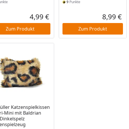
nkte
9
Punkte
4,99 €
8,99 €
reis
Aktueller Preis
Akt
Zum Produkt
Zum Produkt
ukt nicht lieferbar
ller Katzenspielkissen
ri-Mini mit Baldrian
Dinkelspelz
enspielzeug