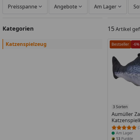
Preisspanne
Angebote
Am Lager
So
15
Kategorien
Artikel g
Katzenspielzeug
Bestseller
-6%
Produkt am
3 Sorten
Aumüller Za
Katzenspiel
(
Am Lager
13
Punkte