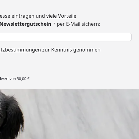
dresse eintragen und
viele Vorteile
€ Newslettergutschein
* per E-Mail sichern:
h
utzbestimmungen
zur Kenntnis genommen
lwert von 50,00 €