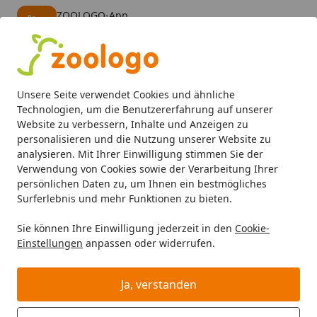
ZOOLOGO-App
Öffnen
Banner schließen
ZOOLOGO
kostenlos - Im App Store
Alle Produkte
Mein Konto
Wunschl
Eink
Unsere Seite verwendet Cookies und ähnliche
4,73
/ 5
Suchen
Technologien, um die Benutzererfahrung auf unserer
Website zu verbessern, Inhalte und Anzeigen zu
personalisieren und die Nutzung unserer Website zu
catit
Katze
Katzenklappen
Startseite
analysieren. Mit Ihrer Einwilligung stimmen Sie der
catit Katzenklappen
Verwendung von Cookies sowie der Verarbeitung Ihrer
persönlichen Daten zu, um Ihnen ein bestmögliches
catit Katzenklappen bei Zoologo und finden Sie
Surferlebnis und mehr Funktionen zu bieten.
passende Produkte ausgewählter Marken für Ihr
Sie können Ihre Einwilligung jederzeit in den
Cookie-
Haustier. Unser Sortiment umfasst Tierbedarf, Futter
Einstellungen
anpassen oder widerrufen.
und Zubehör für unterschiedliche Bedürfnisse.
Ja, verstanden
Ihre Artikelübersicht