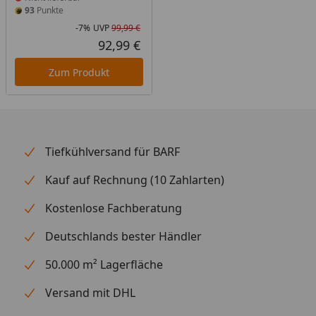
93
Punkte
-7%
UVP
99,99 €
Rabatt in Prozent
Ursprünglicher Preis
92,99 €
Aktueller Preis
Zum Produkt
Tiefkühlversand für BARF
Kauf auf Rechnung (10 Zahlarten)
Kostenlose Fachberatung
Deutschlands bester Händler
50.000 m² Lagerfläche
Versand mit DHL