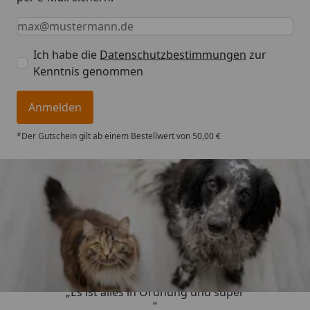
Keine Eingabe erforderlich
Eingabe erforderlich
E-Mail *
Ich habe die
Datenschutzbestimmungen
zur
Kenntnis genommen
Anmelden
*Der Gutschein gilt ab einem Bestellwert von 50,00 €
Trusted Shops
4,73
/ 5
„Es ist alles in Ordnung und super
“