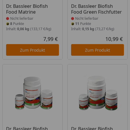
Produkt nicht lieferbar
Produkt nicht lieferbar
Dr. Bassleer Biofish
Dr. Bassleer Biofish
Food Matrine
Food Green Fischfutter
Nicht lieferbar
Nicht lieferbar
8
Punkte
11
Punkte
Inhalt:
0,06 kg
(133,17 €/kg)
Inhalt:
0,15 kg
(73,27 €/kg)
7,99 €
10,99 €
Aktueller Preis
Akt
Zum Produkt
Zum Produkt
Produkt nicht lieferbar
Produkt nicht lieferbar
Dr. Bassleer Biofish
Dr. Bassleer Biofish