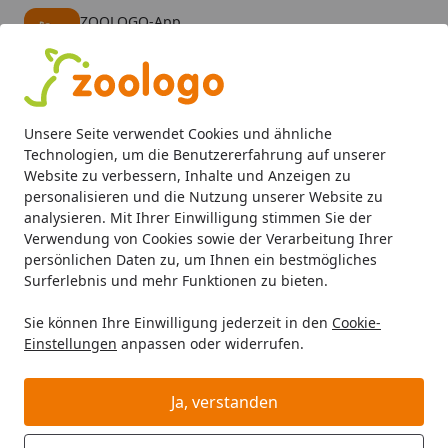
ZOOLOGO-App
Öffnen
Banner schließen
ZOOLOGO
kostenlos - Im App Store
Alle Produkte
Mein Konto
Wunschl
Eink
Unsere Seite verwendet Cookies und ähnliche
4,73
/ 5
Suchen
Technologien, um die Benutzererfahrung auf unserer
Website zu verbessern, Inhalte und Anzeigen zu
personalisieren und die Nutzung unserer Website zu
Dr. Bassleer
Fischfutter & Garnelenfutter Süßwasseraquari
Startseite
analysieren. Mit Ihrer Einwilligung stimmen Sie der
Dr. Bassleer Fischfutter &
Verwendung von Cookies sowie der Verarbeitung Ihrer
Garnelenfutter
persönlichen Daten zu, um Ihnen ein bestmögliches
Süßwasseraquaristik
Surferlebnis und mehr Funktionen zu bieten.
Dr. Bassleer Fischfutter & Garnelenfutter
Sie können Ihre Einwilligung jederzeit in den
Cookie-
Einstellungen
anpassen oder widerrufen.
Süßwasseraquaristik bei Zoologo und finden Sie
passende Produkte ausgewählter Marken für Ihr
Haustier. Unser Sortiment umfasst Tierbedarf, Futter
Ja, verstanden
und Zubehör für unterschiedliche Bedürfnisse.