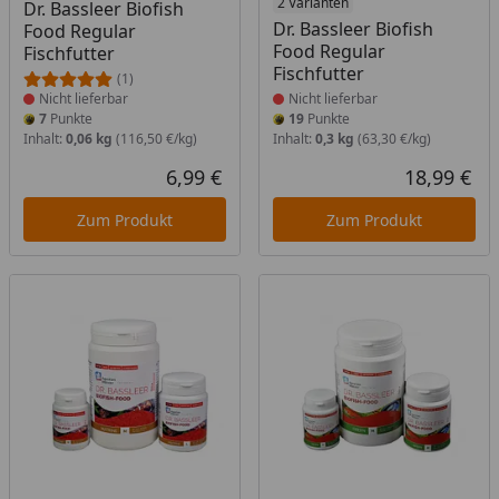
Produkt nicht lieferbar
Produkt nicht lieferbar
2 Varianten
Dr. Bassleer Biofish
Dr. Bassleer Biofish
Food Regular
Food Regular
Fischfutter
Fischfutter
(1)
Nicht lieferbar
Nicht lieferbar
7
Punkte
19
Punkte
Inhalt:
0,06 kg
(116,50 €/kg)
Inhalt:
0,3 kg
(63,30 €/kg)
6,99 €
18,99 €
Aktueller Preis
Akt
Zum Produkt
Zum Produkt