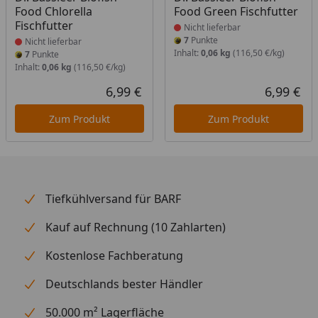
Food Chlorella
Food Green Fischfutter
Fischfutter
Nicht lieferbar
7
Punkte
Nicht lieferbar
Inhalt:
0,06 kg
(116,50 €/kg)
7
Punkte
Inhalt:
0,06 kg
(116,50 €/kg)
6,99 €
6,99 €
Aktueller Preis
Akt
Zum Produkt
Zum Produkt
Tiefkühlversand für BARF
Kauf auf Rechnung (10 Zahlarten)
Kostenlose Fachberatung
Deutschlands bester Händler
50.000 m² Lagerfläche