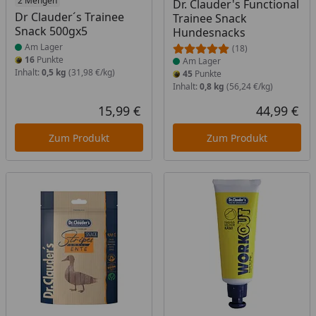
Produkt am Lager
2 Mengen
Produkt am Lager
Dr. Clauder's Functional
Dr Clauder´s Trainee
Trainee Snack
Snack 500gx5
Hundesnacks
Am Lager
(18)
16
Punkte
Am Lager
Inhalt:
0,5 kg
(31,98 €/kg)
45
Punkte
Inhalt:
0,8 kg
(56,24 €/kg)
15,99 €
44,99 €
Aktueller Preis
Akt
Zum Produkt
Zum Produkt