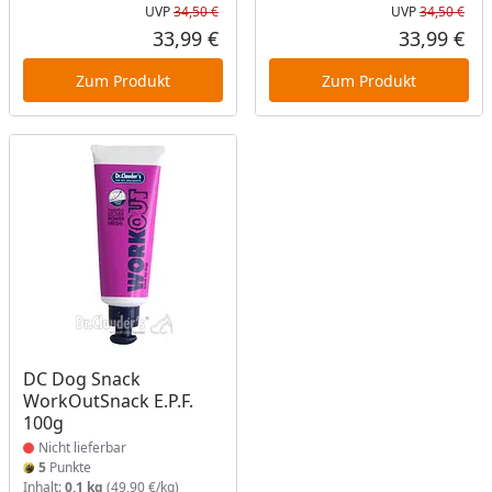
UVP
34,50 €
UVP
34,50 €
Ursprünglicher Preis
Urs
33,99 €
33,99 €
Aktueller Preis
Akt
Zum Produkt
Zum Produkt
Produkt nicht lieferbar
DC Dog Snack
WorkOutSnack E.P.F.
100g
Nicht lieferbar
5
Punkte
Inhalt:
0,1 kg
(49,90 €/kg)