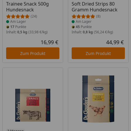
Trainee Snack 500g
Soft Dried Strips 80
Hundesnack
Gramm Hundesnack
(24)
(8)
Am Lager
Am Lager
17
Punkte
45
Punkte
Inhalt:
0,5 kg
(33,98 €/kg)
Inhalt:
0,8 kg
(56,24 €/kg)
16,99 €
44,99 €
Aktueller Preis
Akt
Zum Produkt
Zum Produkt