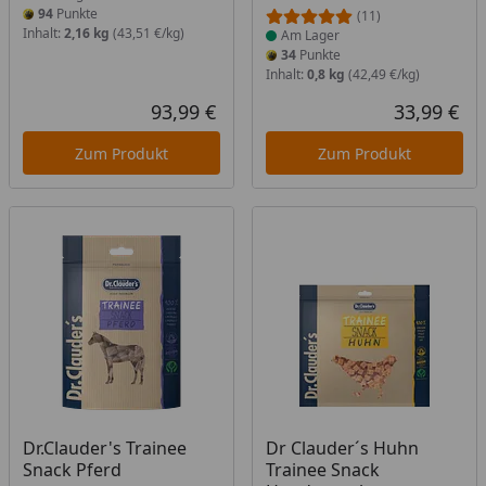
94
Punkte
(11)
Inhalt:
2,16 kg
(43,51 €/kg)
Am Lager
34
Punkte
Inhalt:
0,8 kg
(42,49 €/kg)
93,99 €
33,99 €
Aktueller Preis
Akt
Zum Produkt
Zum Produkt
Produkt am Lager
Produkt am Lager
Dr.Clauder's Trainee
Dr Clauder´s Huhn
Snack Pferd
Trainee Snack