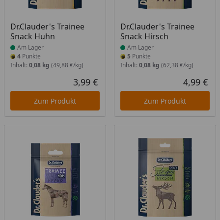
Produkt am Lager
Produkt am Lager
Dr.Clauder's Trainee
Dr.Clauder's Trainee
Snack Huhn
Snack Hirsch
Am Lager
Am Lager
4
Punkte
5
Punkte
Inhalt:
0,08 kg
(49,88 €/kg)
Inhalt:
0,08 kg
(62,38 €/kg)
3,99 €
4,99 €
Aktueller Preis
Akt
Zum Produkt
Zum Produkt