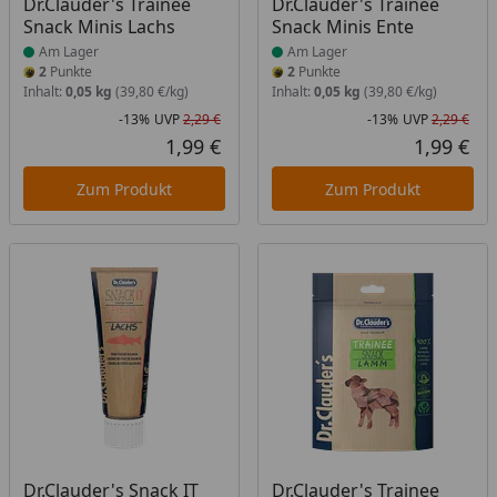
Produkt am Lager
Produkt am Lager
Dr.Clauder's Trainee
Dr.Clauder's Trainee
Snack Minis Lachs
Snack Minis Ente
Am Lager
Am Lager
2
Punkte
2
Punkte
Inhalt:
0,05 kg
(39,80 €/kg)
Inhalt:
0,05 kg
(39,80 €/kg)
-13%
UVP
2,29 €
-13%
UVP
2,29 €
Rabatt in Prozent
Ursprünglicher Preis
Rab
Urs
1,99 €
1,99 €
Aktueller Preis
Akt
Zum Produkt
Zum Produkt
Produkt am Lager
Produkt am Lager
Dr.Clauder's Snack IT
Dr.Clauder's Trainee