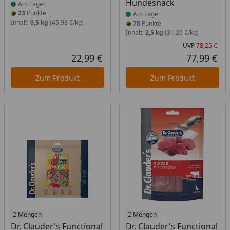
Hundesnack
Am Lager
23
Punkte
Am Lager
Inhalt:
0,5 kg
(45,98 €/kg)
78
Punkte
Inhalt:
2,5 kg
(31,20 €/kg)
UVP
78,25 €
Urs
22,99 €
77,99 €
Aktueller Preis
Akt
Zum Produkt
Zum Produkt
Produkt am Lager
2 Mengen
Produkt am Lager
2 Mengen
Dr. Clauder's Functional
Dr. Clauder's Functional