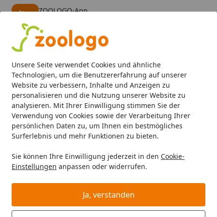
ZOOLOGO-App
Öffnen
Banner schließen
ZOOLOGO
kostenlos - Im App Store
Alle Produkte
Mein Konto
Wunschl
Eink
Unsere Seite verwendet Cookies und ähnliche
4,73
/ 5
Suchen
Technologien, um die Benutzererfahrung auf unserer
Website zu verbessern, Inhalte und Anzeigen zu
personalisieren und die Nutzung unserer Website zu
Dr Clauder's
Hund
Hund Snacks
Startseite
analysieren. Mit Ihrer Einwilligung stimmen Sie der
Dr Clauder's Hund Snacks
Verwendung von Cookies sowie der Verarbeitung Ihrer
persönlichen Daten zu, um Ihnen ein bestmögliches
Dr Clauder's Hund Snacks bei Zoologo und finden Sie
Surferlebnis und mehr Funktionen zu bieten.
passende Produkte ausgewählter Marken für Ihr
Sie können Ihre Einwilligung jederzeit in den
Cookie-
Haustier. Unser Sortiment umfasst Tierbedarf, Futter
Einstellungen
anpassen oder widerrufen.
und Zubehör für unterschiedliche Bedürfnisse.
Ja, verstanden
Ihre Artikelübersicht