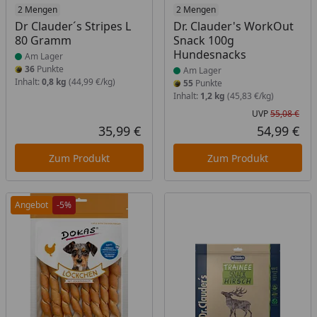
Produkt am Lager
2 Mengen
Produkt am Lager
2 Mengen
Dr Clauder´s Stripes L
Dr. Clauder's WorkOut
80 Gramm
Snack 100g
Hundesnacks
Am Lager
36
Punkte
Am Lager
Inhalt:
0,8 kg
(44,99 €/kg)
55
Punkte
Inhalt:
1,2 kg
(45,83 €/kg)
UVP
55,08 €
Urs
35,99 €
54,99 €
Aktueller Preis
Akt
Zum Produkt
Zum Produkt
Angebot
-5%