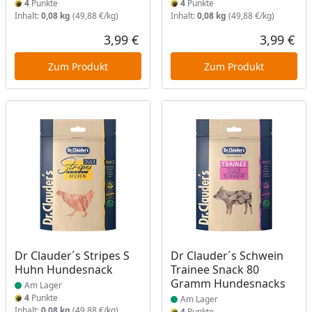
4
Punkte
4
Punkte
Inhalt:
0,08 kg
(49,88 €/kg)
Inhalt:
0,08 kg
(49,88 €/kg)
3,99 €
3,99 €
Aktueller Preis
Akt
Zum Produkt
Zum Produkt
Produkt am Lager
Produkt am Lager
Dr Clauder´s Stripes S
Dr Clauder´s Schwein
Huhn Hundesnack
Trainee Snack 80
Gramm Hundesnacks
Am Lager
4
Punkte
Am Lager
Inhalt:
0,08 kg
(49,88 €/kg)
4
Punkte