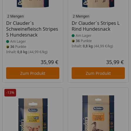
Produkt am Lager
2 Mengen
Produkt am Lager
2 Mengen
Dr Clauder´s
Dr Clauder´s Stripes L
Schweinefleisch Stripes
Rind Hundesnack
S Hundesnack
Am Lager
36
Punkte
Am Lager
Inhalt:
0,8 kg
(44,99 €/kg)
36
Punkte
Inhalt:
0,8 kg
(44,99 €/kg)
35,99 €
35,99 €
Aktueller Preis
Akt
Zum Produkt
Zum Produkt
-13%