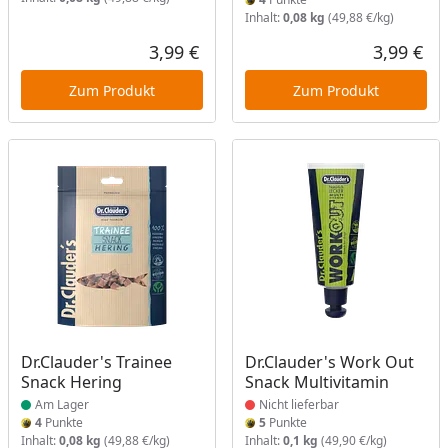
Inhalt:
0,08 kg
(49,88 €/kg)
3,99 €
3,99 €
Aktueller Preis
Akt
Zum Produkt
Zum Produkt
Produkt am Lager
Produkt nicht lieferbar
Dr.Clauder's Trainee
Dr.Clauder's Work Out
Snack Hering
Snack Multivitamin
Am Lager
Nicht lieferbar
4
Punkte
5
Punkte
Inhalt:
0,08 kg
(49,88 €/kg)
Inhalt:
0,1 kg
(49,90 €/kg)