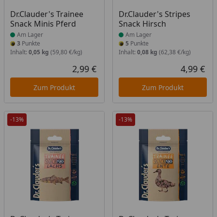
Produkt am Lager
Produkt am Lager
Dr.Clauder's Trainee
Dr.Clauder's Stripes
Snack Minis Pferd
Snack Hirsch
Am Lager
Am Lager
3
Punkte
5
Punkte
Inhalt:
0,05 kg
(59,80 €/kg)
Inhalt:
0,08 kg
(62,38 €/kg)
2,99 €
4,99 €
Aktueller Preis
Akt
Zum Produkt
Zum Produkt
-13%
-13%