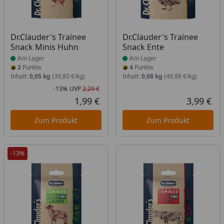
Produkt am Lager
Produkt am Lager
Dr.Clauder's Trainee
Dr.Clauder's Trainee
Snack Minis Huhn
Snack Ente
Am Lager
Am Lager
2
Punkte
4
Punkte
Inhalt:
0,05 kg
(39,80 €/kg)
Inhalt:
0,08 kg
(49,88 €/kg)
-13%
UVP
2,29 €
Rabatt in Prozent
Ursprünglicher Preis
1,99 €
3,99 €
Aktueller Preis
Akt
Zum Produkt
Zum Produkt
-13%