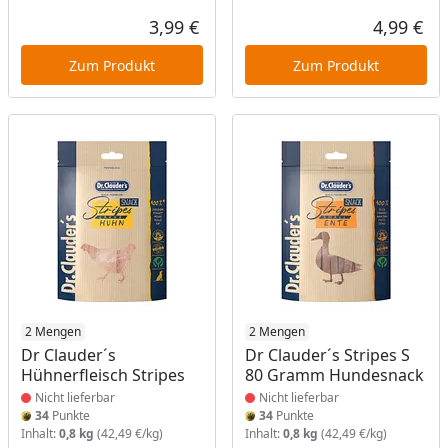
3,99 €
4,99 €
Aktueller Preis
Akt
Zum Produkt
Zum Produkt
Produkt nicht lieferbar
2 Mengen
Produkt nicht lieferbar
2 Mengen
Dr Clauder´s
Dr Clauder´s Stripes S
Hühnerfleisch Stripes
80 Gramm Hundesnack
Nicht lieferbar
Nicht lieferbar
34
Punkte
34
Punkte
Inhalt:
0,8 kg
(42,49 €/kg)
Inhalt:
0,8 kg
(42,49 €/kg)