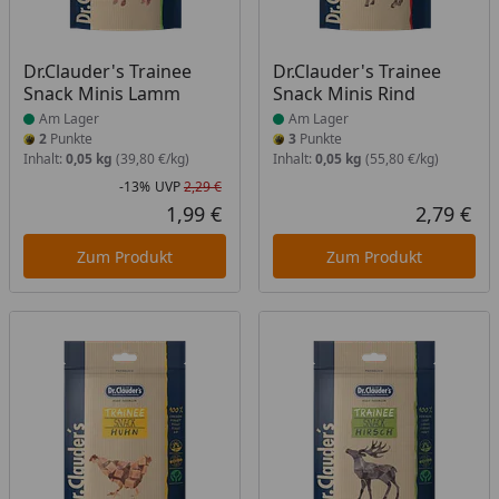
Produkt am Lager
Produkt am Lager
Dr.Clauder's Trainee
Dr.Clauder's Trainee
Snack Minis Lamm
Snack Minis Rind
Am Lager
Am Lager
2
Punkte
3
Punkte
Inhalt:
0,05 kg
(39,80 €/kg)
Inhalt:
0,05 kg
(55,80 €/kg)
-13%
UVP
2,29 €
Rabatt in Prozent
Ursprünglicher Preis
1,99 €
2,79 €
Aktueller Preis
Akt
Zum Produkt
Zum Produkt