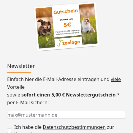
Newsletter
Einfach hier die E-Mail-Adresse eintragen und
viele
Vorteile
sowie
sofort einen 5,00 € Newslettergutschein
*
per E-Mail sichern:
Keine Eingabe erforderlich
Eingabe erforderlich
E-Mail *
Ich habe die
Datenschutzbestimmungen
zur