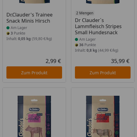
Produkt am Lager
Produkt am Lager
2 Mengen
Dr.Clauder's Trainee
Dr Clauder´s
Snack Minis Hirsch
Lammfleisch Stripes
Am Lager
Small Hundesnack
3
Punkte
Inhalt:
0,05 kg
(59,80 €/kg)
Am Lager
36
Punkte
Inhalt:
0,8 kg
(44,99 €/kg)
2,99 €
35,99 €
Aktueller Preis
Akt
Zum Produkt
Zum Produkt