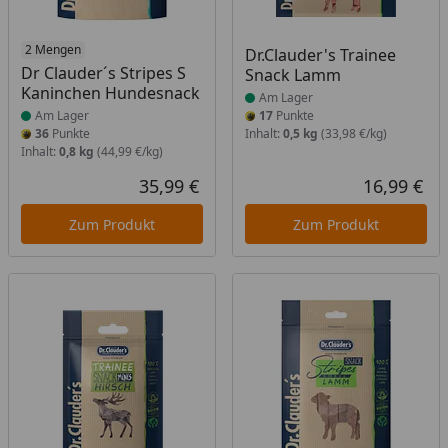
Produkt am Lager
2 Mengen
Produkt am Lager
Dr.Clauder's Trainee
Dr Clauder´s Stripes S
Snack Lamm
Kaninchen Hundesnack
Am Lager
Am Lager
17
Punkte
36
Punkte
Inhalt:
0,5 kg
(33,98 €/kg)
Inhalt:
0,8 kg
(44,99 €/kg)
35,99 €
16,99 €
Aktueller Preis
Akt
Zum Produkt
Zum Produkt