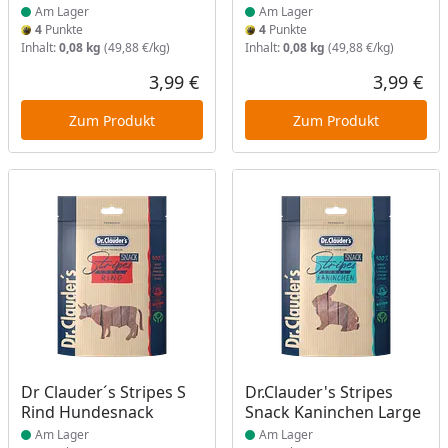
Am Lager
Am Lager
4
Punkte
4
Punkte
Inhalt:
0,08 kg
(49,88 €/kg)
Inhalt:
0,08 kg
(49,88 €/kg)
3,99 €
3,99 €
Aktueller Preis
Akt
Zum Produkt
Zum Produkt
Produkt am Lager
Produkt am Lager
Dr Clauder´s Stripes S
Dr.Clauder's Stripes
Rind Hundesnack
Snack Kaninchen Large
Am Lager
Am Lager