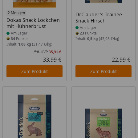
Produkt am Lager
2 Mengen
Produkt am Lager
Dr.Clauder's Trainee
Dokas Snack Löckchen
Snack Hirsch
mit Hühnerbrust
Am Lager
Am Lager
23
Punkte
34
Punkte
Inhalt:
0,5 kg
(45,98 €/kg)
Inhalt:
1,08 kg
(31,47 €/kg)
-5%
UVP
35,91 €
Rabatt in Prozent
Ursprünglicher Preis
33,99 €
22,99 €
Aktueller Preis
Akt
Zum Produkt
Zum Produkt