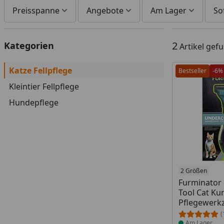
Preisspanne
Angebote
Am Lager
So
2
Kategorien
Artikel gef
Katze Fellpflege
Bestseller
-6%
Kleintier Fellpflege
Hundepflege
Produkt am
2 Größen
Furminator
Tool Cat Ku
Pflegewerkz
(
Am Lager