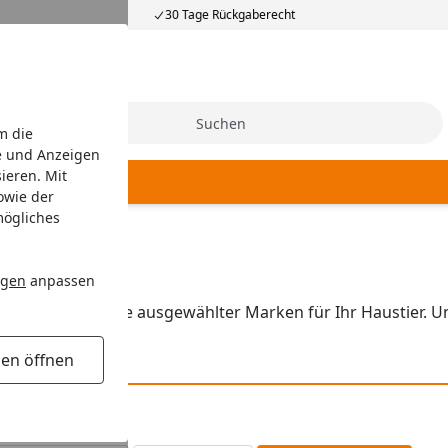
30 Tage Rückgaberecht
Suche
m die
e und Anzeigen
ieren. Mit
Hundepflege
owie der
mögliches
ngen
anpassen
passende Produkte ausgewählter Marken für Ihr Haustier. U
gen öffnen