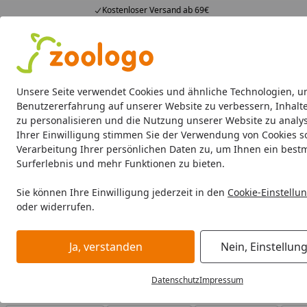
Kostenloser Versand ab 69€
4,74
/ 5
23.588 Bewertungen
Alle Produkte
Angebote
Neuheiten
Sommerhits
Alle Produkte
Unsere Seite verwendet Cookies und ähnliche Technologien, u
Benutzererfahrung auf unserer Website zu verbessern, Inhalt
zu personalisieren und die Nutzung unserer Website zu analys
FURminator
Katze Fellpflege
Kleintier Fellpflege
Ihrer Einwilligung stimmen Sie der Verwendung von Cookies s
Verarbeitung Ihrer persönlichen Daten zu, um Ihnen ein best
FURminator
Katze Fellpflege
Surferlebnis und mehr Funktionen zu bieten.
Startseite
FURminator Katze Fellpflege
Sie können Ihre Einwilligung jederzeit in den
Cookie-Einstellu
oder widerrufen.
FURminator Katze Fellpflege bei Zoologo und finden Sie 
für unterschiedliche Bedürfnisse.
Ja, verstanden
Nein, Einstellun
Datenschutz
Impressum
Ihre Artikelübersicht