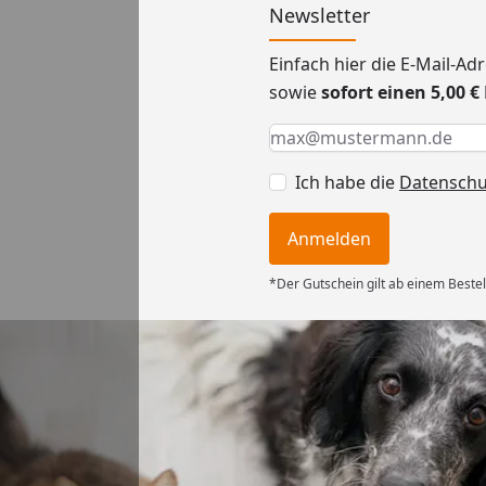
Newsletter
Einfach hier die E-Mail-A
sowie
sofort einen 5,00 
Keine Eingabe erforderlic
Eingabe erforderlich
E-Mail *
Ich habe die
Datensch
Anmelden
*Der Gutschein gilt ab einem Bestel
Versand
ng mit
ferung, alles