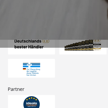
4,74
/ 5
31.07.202
23.588 Bewertungen
Auszeichnungen
Partner