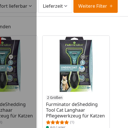
fort lieferbar
Lieferzeit
Weitere Filter
unden
 Lager
Produkt am Lager
2 Größen
 deShedding
Furminator deShedding
rzhaar
Tool Cat Langhaar
eug für Katzen
Pflegewerkzeug für Katzen
1)
(1)
Am Lager