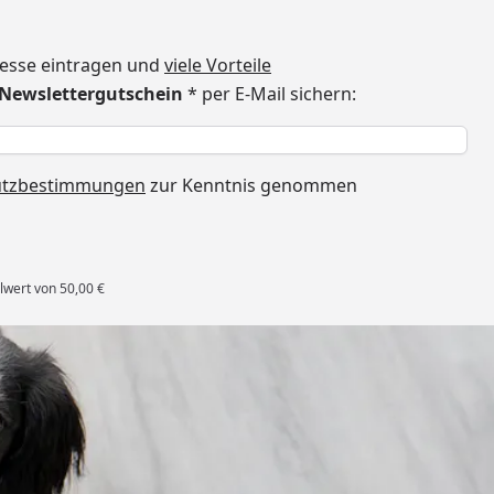
dresse eintragen und
viele Vorteile
€ Newslettergutschein
* per E-Mail sichern:
h
utzbestimmungen
zur Kenntnis genommen
lwert von 50,00 €