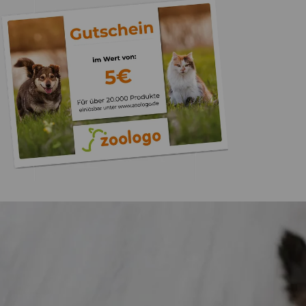
Trusted Shops
„Gute Erfahru
Zoologo,schnelle Lie
top“