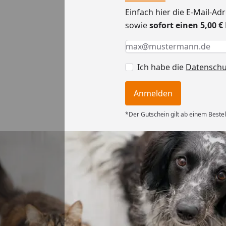
Einfach hier die E-Mail-A
sowie
sofort einen 5,00 
Keine Eingabe erforderlic
Eingabe erforderlich
E-Mail *
Ich habe die
Datensch
Anmelden
*Der Gutschein gilt ab einem Bestel
Versand
ung und super
6