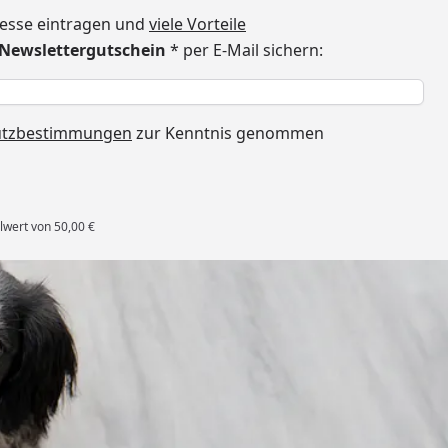
dresse eintragen und
viele Vorteile
€ Newslettergutschein
* per E-Mail sichern:
h
utzbestimmungen
zur Kenntnis genommen
lwert von 50,00 €