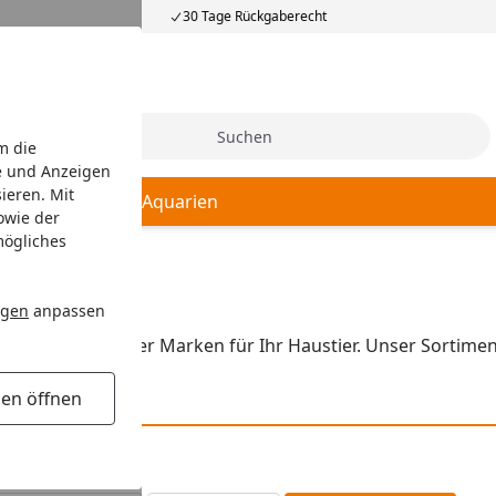
30 Tage Rückgaberecht
Suche
m die
e und Anzeigen
ieren. Mit
echnik
Futter
Aquarien
owie der
mögliches
ngen
anpassen
ukte ausgewählter Marken für Ihr Haustier. Unser Sortimen
gen öffnen