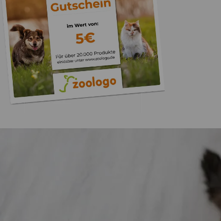
Trusted Shops
„Es ist alles in Ordn
“
4,73
/ 5
09.08.202
23.591 Bewertungen