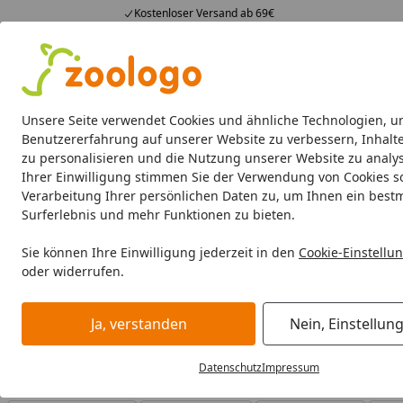
Kostenloser Versand ab 69€
4,73
/ 5
23.591 Bewertungen
Alle Produkte
Angebote
Neuheiten
Sommerhits
Alle Produkte
Unsere Seite verwendet Cookies und ähnliche Technologien, u
Benutzererfahrung auf unserer Website zu verbessern, Inhalt
zu personalisieren und die Nutzung unserer Website zu analys
JBL
Teichtechnik
Wasseraufbereitung
Aquarient
Ihrer Einwilligung stimmen Sie der Verwendung von Cookies s
Verarbeitung Ihrer persönlichen Daten zu, um Ihnen ein best
JBL
Teichtechnik
Teichpflege
Surferlebnis und mehr Funktionen zu bieten.
Startseite
JBL Teichpflege
Sie können Ihre Einwilligung jederzeit in den
Cookie-Einstellu
oder widerrufen.
JBL Teichpflege bei Zoologo und finden Sie passende Prod
unterschiedliche Bedürfnisse.
Ja, verstanden
Nein, Einstellun
Datenschutz
Impressum
Ihre Artikelübersicht