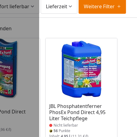
fort lieferbar
Lieferzeit
Weitere Filter
unden
 Lager
Produkt nicht lieferbar
JBL Phosphatentferner
Pond Direct
PhosEx Pond Direct 4,95
Liter Teichpflege
Nicht lieferbar
96 €/l)
56
Punkte
Inhalt:
4,95 l
(11,31 €/l)