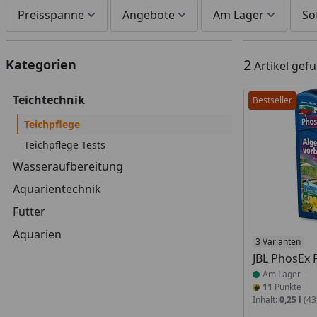
Preisspanne
Angebote
Am Lager
So
2
Kategorien
Artikel gef
Teichtechnik
Bestseller
Teichpflege
Teichpflege Tests
Wasseraufbereitung
Aquarientechnik
Futter
Aquarien
Produkt am
3 Varianten
JBL PhosEx 
Am Lager
11
Punkte
Inhalt:
0,25 l
(43,