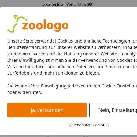
Kostenloser Versand ab 69€
4,74
/ 5
23.587 Bewertungen
Alle Produkte
Angebote
Neuheiten
Sommerhits
Alle Produkte
Unsere Seite verwendet Cookies und ähnliche Technologien, u
Benutzererfahrung auf unserer Website zu verbessern, Inhalt
zu personalisieren und die Nutzung unserer Website zu analys
Josera
Katze
Hund
Pferd
Ihrer Einwilligung stimmen Sie der Verwendung von Cookies s
Verarbeitung Ihrer persönlichen Daten zu, um Ihnen ein best
Josera
Katze
Katze Snacks
Surferlebnis und mehr Funktionen zu bieten.
Startseite
Josera Katze Snacks
Sie können Ihre Einwilligung jederzeit in den
Cookie-Einstellu
oder widerrufen.
Josera Katze Snacks bei Zoologo und finden Sie passende
unterschiedliche Bedürfnisse.
Ja, verstanden
Nein, Einstellun
Datenschutz
Impressum
Ihre Artikelübersicht