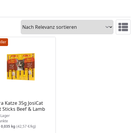
Sortieren
Ansicht 
ller
ukt am Lager
ra Katze 35g JosiCat
 Sticks Beef & Lamb
Lager
nkte
:
0,035 kg
(42,57 €/kg)