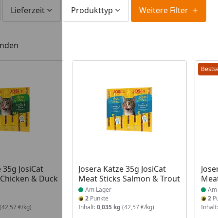
Lieferzeit
Produkttyp
Weitere Filter
unden
Bestse
 Lager
Produkt am Lager
Prod
 35g JosiCat
Josera Katze 35g JosiCat
Jose
 Chicken & Duck
Meat Sticks Salmon & Trout
Meat
Am Lager
Am 
2
Punkte
2
Pu
(42,57 €/kg)
Inhalt:
0,035 kg
(42,57 €/kg)
Inhalt