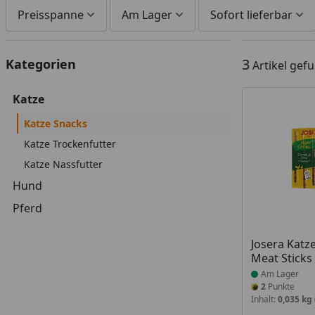
Preisspanne
Am Lager
Sofort lieferbar
3
Kategorien
Artikel gef
Katze
Katze Snacks
Katze Trockenfutter
Katze Nassfutter
Hund
Pferd
Produkt am
Josera Katze
Meat Sticks
Am Lager
2
Punkte
Inhalt:
0,035 kg