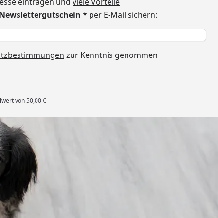
dresse eintragen und
viele Vorteile
€ Newslettergutschein
* per E-Mail sichern:
h
utzbestimmungen
zur Kenntnis genommen
lwert von 50,00 €