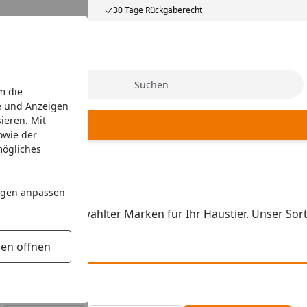
30 Tage Rückgaberecht
Suche
m die
e und Anzeigen
ieren. Mit
owie der
mögliches
ngen
anpassen
 Produkte ausgewählter Marken für Ihr Haustier. Unser Sor
gen öffnen