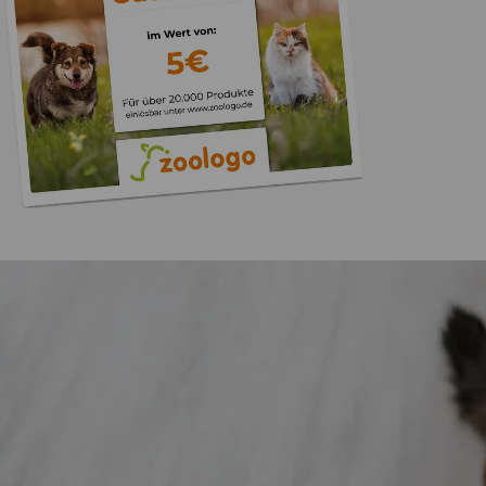
Trusted Shops
„Gute Erfahru
Zoologo,schnelle Lie
top“
4,74
/ 5
31.07.202
23.587 Bewertungen