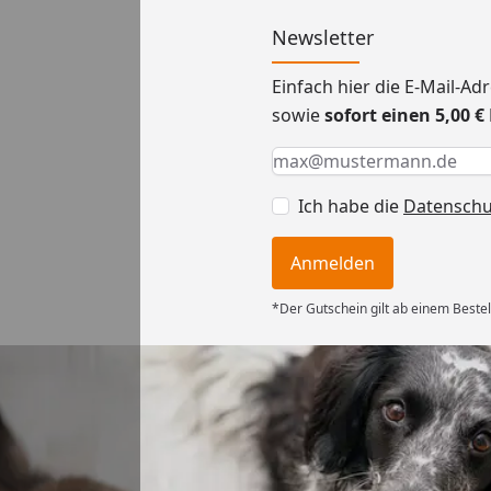
Newsletter
Einfach hier die E-Mail-A
sowie
sofort einen 5,00 
Keine Eingabe erforderlic
Eingabe erforderlich
E-Mail *
Ich habe die
Datensch
Anmelden
*Der Gutschein gilt ab einem Bestel
Versand
ng mit
ferung, alles