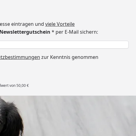
dresse eintragen und
viele Vorteile
€ Newslettergutschein
* per E-Mail sichern:
h
utzbestimmungen
zur Kenntnis genommen
lwert von 50,00 €