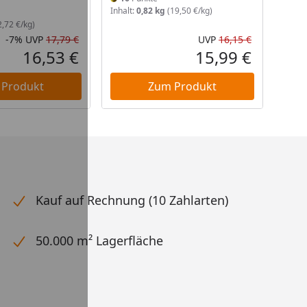
Inhalt:
0,82 kg
(19,50 €/kg)
,72 €/kg)
-7%
UVP
17,79 €
UVP
16,15 €
Rabatt in Prozent
Ursprünglicher Preis
Ursprüngli
16,53 €
15,99 €
Aktueller Preis
Aktueller P
 Produkt
Zum Produkt
Kauf auf Rechnung (10 Zahlarten)
50.000 m² Lagerfläche