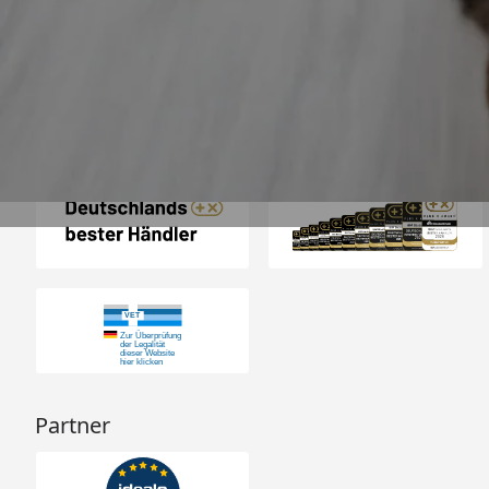
top“
4,74
/ 5
31.07.202
23.587 Bewertungen
Auszeichnungen
Partner