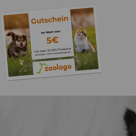
Trusted Shops
„Gute Erfahru
Zoologo,schnelle Lie