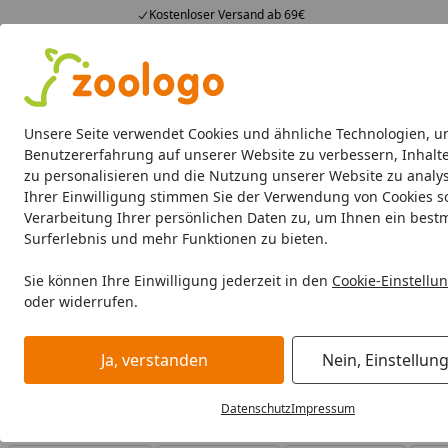
Kostenloser Versand ab 69€
4,74
/ 5
23.587 Bewertungen
Alle Produkte
Angebote
Neuheiten
Sommerhits
Alle Produkte
Unsere Seite verwendet Cookies und ähnliche Technologien, u
Benutzererfahrung auf unserer Website zu verbessern, Inhalt
zu personalisieren und die Nutzung unserer Website zu analys
JR FARM
Katze
Kleintier
Vogel
Ihrer Einwilligung stimmen Sie der Verwendung von Cookies s
Verarbeitung Ihrer persönlichen Daten zu, um Ihnen ein best
JR FARM
Vogel
Vogelhaus & Futterspender
Surferlebnis und mehr Funktionen zu bieten.
Startseite
JR FARM Vogelhaus & Futter
Sie können Ihre Einwilligung jederzeit in den
Cookie-Einstellu
oder widerrufen.
JR FARM Vogelhaus & Futterspender bei Zoologo und finde
Zubehör für unterschiedliche Bedürfnisse.
Ja, verstanden
Nein, Einstellun
Datenschutz
Impressum
Ihre Artikelübersicht