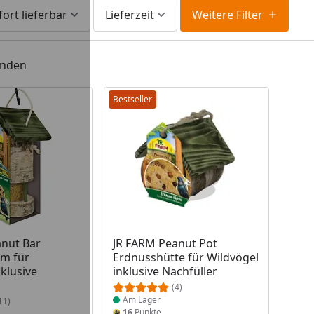
fort lieferbar
Lieferzeit
Weitere Filter
unden
Bestseller
 Lager
Produkt am Lager
anut Bar
JR FARM Peanut Pot
rm für
Erdnusshütte für Wildvögel
klusive
inklusive Nachfüller
(4)
Am Lager
11)
16
Punkte