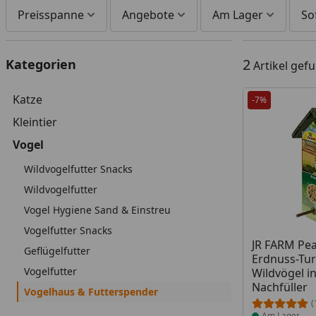
Preisspanne
Angebote
Am Lager
So
2
Kategorien
Artikel gef
Katze
-7%
Kleintier
Vogel
Wildvogelfutter Snacks
Wildvogelfutter
Vogel Hygiene Sand & Einstreu
Vogelfutter Snacks
Produkt am
JR FARM Pe
Geflügelfutter
Erdnuss-Tu
Vogelfutter
Wildvögel in
Nachfüller
Vogelhaus & Futterspender
(
Am Lager