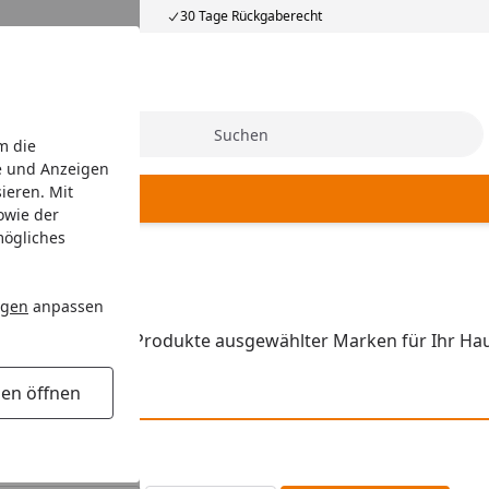
30 Tage Rückgaberecht
Suche
m die
e und Anzeigen
ieren. Mit
owie der
mögliches
spender
ngen
anpassen
n Sie passende Produkte ausgewählter Marken für Ihr Haus
gen öffnen