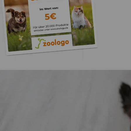
Trusted Shops
„Gute Erfahru
Zoologo,schnelle Lie
top“
4,74
/ 5
31.07.202
23.587 Bewertungen