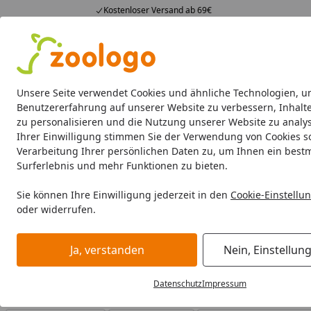
Kostenloser Versand ab 69€
4,74
/ 5
23.587 Bewertungen
Alle Produkte
Angebote
Neuheiten
Sommerhits
Alle Produkte
Unsere Seite verwendet Cookies und ähnliche Technologien, u
Benutzererfahrung auf unserer Website zu verbessern, Inhalt
zu personalisieren und die Nutzung unserer Website zu analys
JUWEL
Aquarien
Beleuchtung
Aquarientechnik
Ihrer Einwilligung stimmen Sie der Verwendung von Cookies s
Verarbeitung Ihrer persönlichen Daten zu, um Ihnen ein best
JUWEL
Aquarientechnik
Pumpen
Surferlebnis und mehr Funktionen zu bieten.
Startseite
JUWEL Pumpen
Sie können Ihre Einwilligung jederzeit in den
Cookie-Einstellu
oder widerrufen.
JUWEL Pumpen bei Zoologo und finden Sie passende Produ
unterschiedliche Bedürfnisse.
Ja, verstanden
Nein, Einstellun
Datenschutz
Impressum
Ihre Artikelübersicht