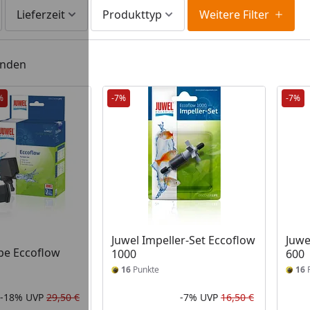
Lieferzeit
Produkttyp
Weitere Filter
unden
%
-7%
-7%
Juwel Impeller-Set Eccoflow
Juwe
e Eccoflow
1000
600
16
Punkte
16
P
-18%
UVP
29,50 €
-7%
UVP
16,50 €
Rabatt in Prozent
Ursprünglicher Preis
Rabatt in 
Ursprüngli