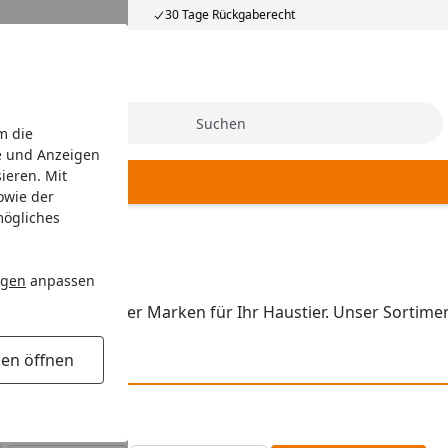
30 Tage Rückgaberecht
Suche
m die
e und Anzeigen
ieren. Mit
owie der
mögliches
ngen
anpassen
kte ausgewählter Marken für Ihr Haustier. Unser Sortimen
gen öffnen