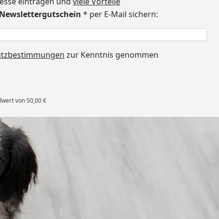
dresse eintragen und
viele Vorteile
€ Newslettergutschein
* per E-Mail sichern:
h
utzbestimmungen
zur Kenntnis genommen
lwert von 50,00 €