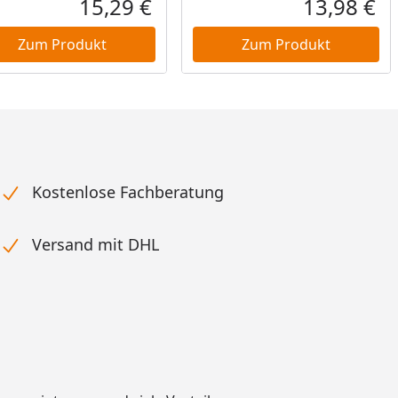
15,29 €
13,98 €
reis
Aktueller Preis
Akt
Zum Produkt
Zum Produkt
Kostenlose Fachberatung
Versand mit DHL