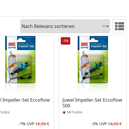
Sortieren
Ansicht 
-3%
l Impeller-Set Eccoflow
Juwel Impeller-Set Eccoflow
500
unkte
14
Punkte
-7%
UVP
16,50 €
-3%
UVP
14,50 €
Prozent
cher Preis
Rabatt in Prozent
Ursprünglicher Preis
Rab
Urs