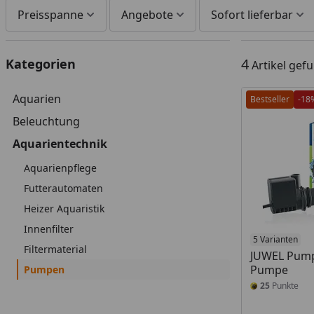
Preisspanne
Angebote
Sofort lieferbar
4
Kategorien
Artikel gef
Aquarien
Bestseller
-18
Beleuchtung
Aquarientechnik
Aquarienpflege
Futterautomaten
Heizer Aquaristik
Innenfilter
5 Varianten
Filtermaterial
JUWEL Pump
Pumpe
Pumpen
25
Punkte