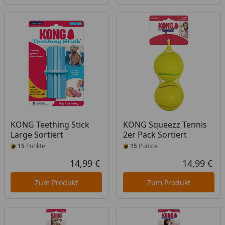
KONG Teething Stick
KONG Squeezz Tennis
Large Sortiert
2er Pack Sortiert
15
Punkte
15
Punkte
14,99 €
14,99 €
Aktueller Preis
Akt
Zum Produkt
Zum Produkt