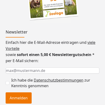
Newsletter
Einfach hier die E-Mail-Adresse eintragen und
viele
Vorteile
sowie
sofort einen 5,00 € Newslettergutschein
*
per E-Mail sichern:
Keine Eingabe erforderlich
Eingabe erforderlich
E-Mail *
Ich habe die
Datenschutzbestimmungen
zur
Kenntnis genommen
Anmelden