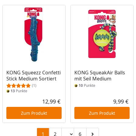
KONG Squeezz Confetti
KONG SqueakAir Balls
Stick Medium Sortiert
mit Seil Medium
(1)
10
Punkte
13
Punkte
12,99 €
9,99 €
Aktueller Preis
Akt
Zum Produkt
Zum Produkt
Seitenzahl ändern
1
2
6