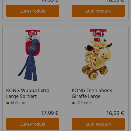
Aktueller Preis
Akt
Zum Produkt
Zum Produkt
KONG Wubba Extra
KONG TenniShoes
Large Sortiert
Giraffe Large
18
Punkte
17
Punkte
17,99 €
16,99 €
Aktueller Preis
Akt
Zum Produkt
Zum Produkt