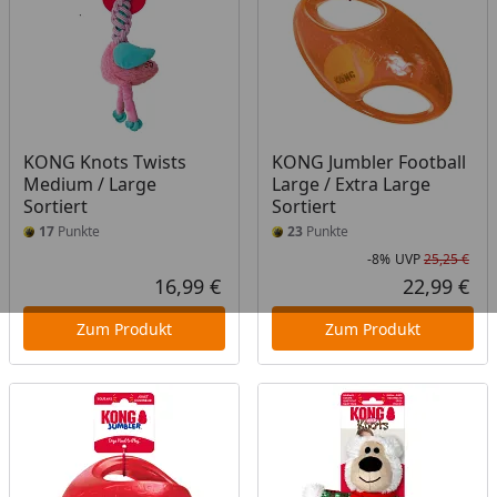
KONG Knots Twists
KONG Jumbler Football
Medium / Large
Large / Extra Large
Sortiert
Sortiert
17
Punkte
23
Punkte
-8%
UVP
25,25 €
Rab
Urs
16,99 €
22,99 €
Aktueller Preis
Akt
Zum Produkt
Zum Produkt