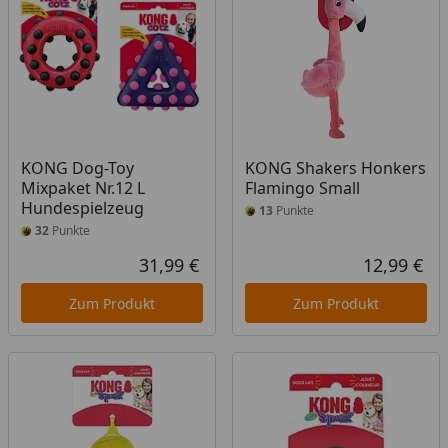
KONG Dog-Toy
KONG Shakers Honkers
Mixpaket Nr.12 L
Flamingo Small
Hundespielzeug
13
Punkte
32
Punkte
31,99 €
12,99 €
Aktueller Preis
Akt
Zum Produkt
Zum Produkt