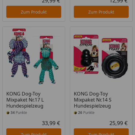
29,99 €
12,99 €
Aktueller Preis
Akt
Zum Produkt
Zum Produkt
KONG Dog-Toy
KONG Dog-Toy
Mixpaket Nr.17 L
Mixpaket Nr.14 S
Hundespielzeug
Hundespielzeug
34
Punkte
26
Punkte
33,99 €
25,99 €
Aktueller Preis
Akt
Zum Produkt
Zum Produkt