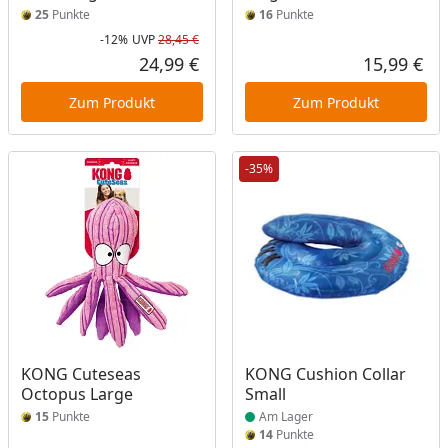
25
Punkte
16
Punkte
-12%
UVP
28,45 €
Rabatt in Prozent
Ursprünglicher Preis
24,99 €
15,99 €
Aktueller Preis
Akt
Zum Produkt
Zum Produkt
-35%
Produkt am Lager
KONG Cuteseas
KONG Cushion Collar
Octopus Large
Small
15
Punkte
Am Lager
14
Punkte