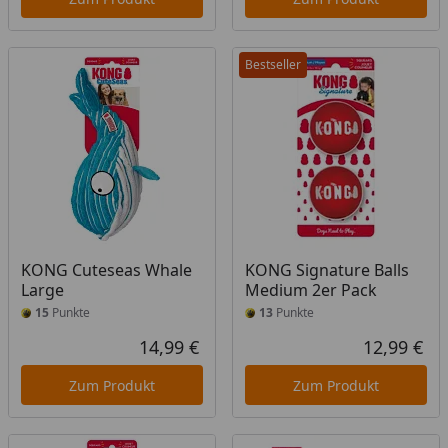
Bestseller
KONG Cuteseas Whale
KONG Signature Balls
Large
Medium 2er Pack
15
Punkte
13
Punkte
14,99 €
12,99 €
Aktueller Preis
Akt
Zum Produkt
Zum Produkt