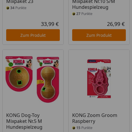
Mixpaket 23
Mixpaket Nr.10 S/M
Hundespielzeug
34
Punkte
27
Punkte
33,99 €
26,99 €
Aktueller Preis
Akt
Zum Produkt
Zum Produkt
KONG Dog-Toy
KONG Zoom Groom
Mixpaket Nr.5 M
Raspberry
Hundespielzeug
15
Punkte