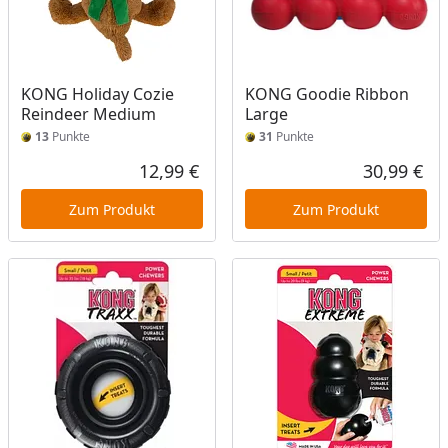
KONG Holiday Cozie
KONG Goodie Ribbon
Reindeer Medium
Large
13
Punkte
31
Punkte
12,99 €
30,99 €
Aktueller Preis
Akt
Zum Produkt
Zum Produkt