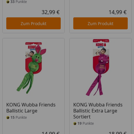
33
Punkte
32,99 €
14,99 €
Aktueller Preis
Akt
Zum Produkt
Zum Produkt
KONG Wubba Friends
KONG Wubba Friends
Ballistic Large
Ballistic Extra Large
Sortiert
15
Punkte
19
Punkte
14,99 €
18,99 €