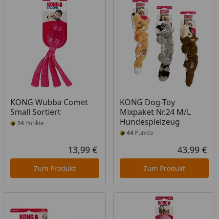
KONG Wubba Comet
KONG Dog-Toy
Small Sortiert
Mixpaket Nr.24 M/L
Hundespielzeug
14
Punkte
44
Punkte
13,99 €
43,99 €
Aktueller Preis
Akt
Zum Produkt
Zum Produkt