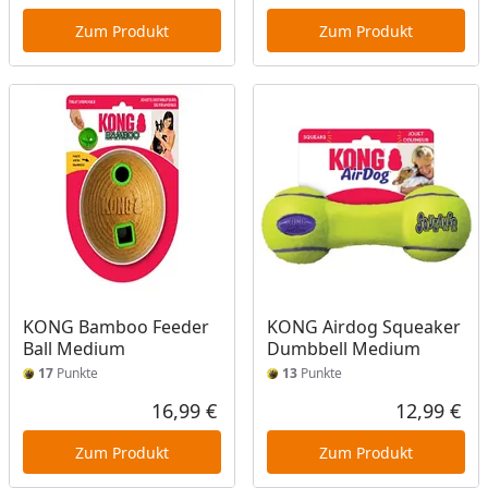
Aktueller Preis
Akt
Zum Produkt
Zum Produkt
KONG Bamboo Feeder
KONG Airdog Squeaker
Ball Medium
Dumbbell Medium
17
Punkte
13
Punkte
16,99 €
12,99 €
Aktueller Preis
Akt
Zum Produkt
Zum Produkt