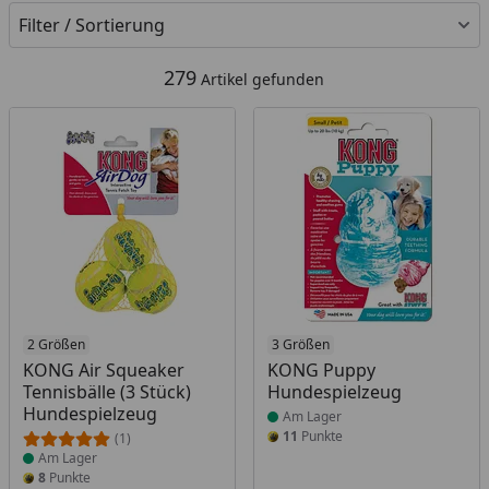
Filter / Sortierung
279
Artikel gefunden
Produkt am Lager
2 Größen
Produkt am Lager
3 Größen
KONG Air Squeaker
KONG Puppy
Tennisbälle (3 Stück)
Hundespielzeug
Hundespielzeug
Am Lager
11
Punkte
(1)
Am Lager
8
Punkte