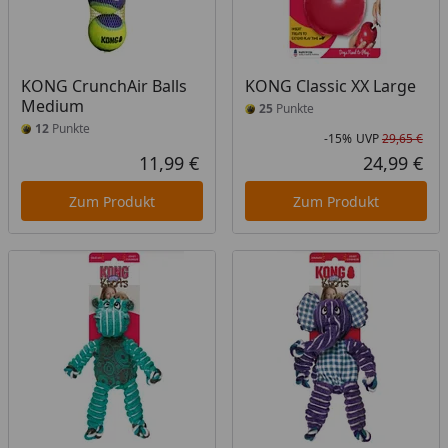
KONG CrunchAir Balls
KONG Classic XX Large
Medium
25
Punkte
12
Punkte
-15%
UVP
29,65 €
Rab
Urs
11,99 €
24,99 €
Aktueller Preis
Akt
Zum Produkt
Zum Produkt