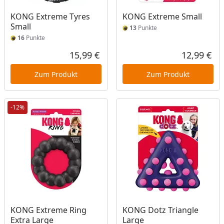
KONG Extreme Tyres
KONG Extreme Small
Small
13
Punkte
16
Punkte
15,99 €
12,99 €
Aktueller Preis
Akt
Zum Produkt
Zum Produkt
-12%
KONG Extreme Ring
KONG Dotz Triangle
Extra Large
Large