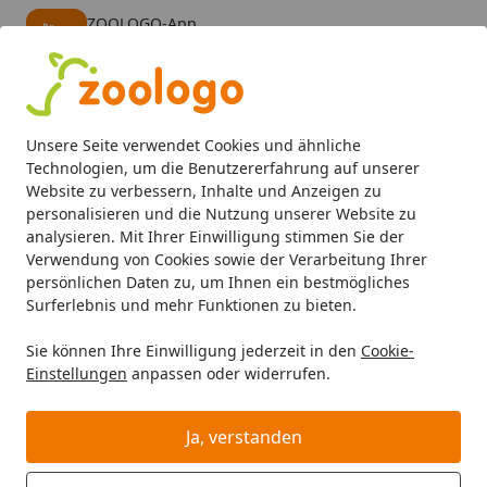
ZOOLOGO-App
Öffnen
Banner schließen
ZOOLOGO
kostenlos - Im App Store
Alle Produkte
Mein Konto
Wunschl
Eink
Unsere Seite verwendet Cookies und ähnliche
4,73
/ 5
Suchen
Technologien, um die Benutzererfahrung auf unserer
Website zu verbessern, Inhalte und Anzeigen zu
personalisieren und die Nutzung unserer Website zu
KONG
Startseite
analysieren. Mit Ihrer Einwilligung stimmen Sie der
KONG
Verwendung von Cookies sowie der Verarbeitung Ihrer
persönlichen Daten zu, um Ihnen ein bestmögliches
KONG bei Zoologo und finden Sie passende Produkte
Surferlebnis und mehr Funktionen zu bieten.
ausgewählter Marken für Ihr Haustier. Unser Sortiment
Sie können Ihre Einwilligung jederzeit in den
Cookie-
umfasst Tierbedarf, Futter und Zubehör für
Einstellungen
anpassen oder widerrufen.
unterschiedliche Bedürfnisse.
Ja, verstanden
Wählen Sie Ihre Wunschkategorie