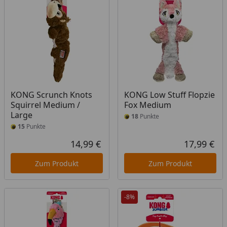
KONG Scrunch Knots
KONG Low Stuff Flopzie
Squirrel Medium /
Fox Medium
Large
18
Punkte
15
Punkte
14,99 €
17,99 €
Aktueller Preis
Akt
Zum Produkt
Zum Produkt
-8%