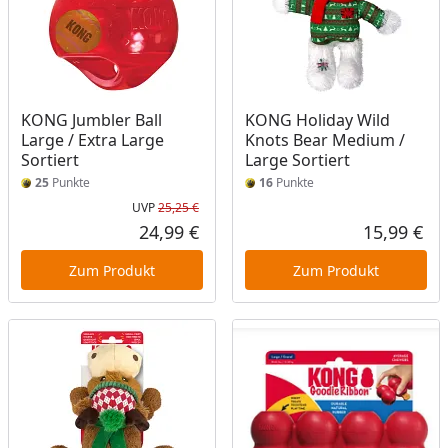
KONG Jumbler Ball
KONG Holiday Wild
Large / Extra Large
Knots Bear Medium /
Sortiert
Large Sortiert
25
Punkte
16
Punkte
UVP
25,25 €
Ursprünglicher Preis
24,99 €
15,99 €
Aktueller Preis
Akt
Zum Produkt
Zum Produkt