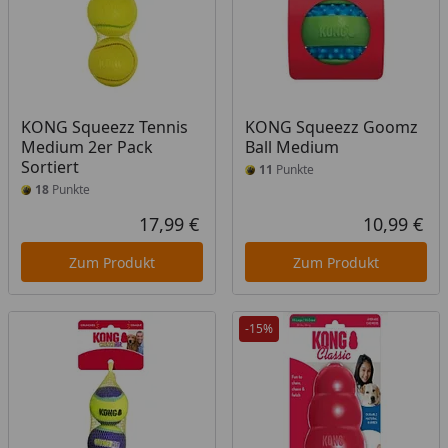
KONG Squeezz Tennis
KONG Squeezz Goomz
Medium 2er Pack
Ball Medium
Sortiert
11
Punkte
18
Punkte
17,99 €
10,99 €
Aktueller Preis
Akt
Zum Produkt
Zum Produkt
-15%