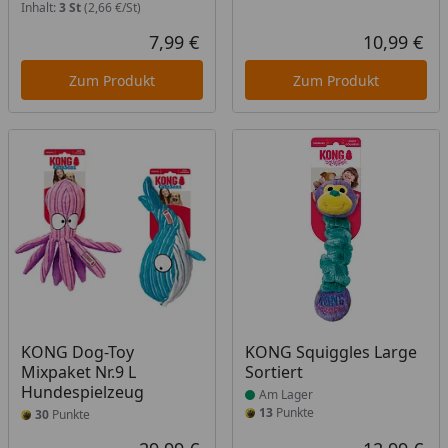
Inhalt:
3 St
(2,66 €/St)
7,99 €
10,99 €
Aktueller Preis
Akt
Zum Produkt
Zum Produkt
Produkt am Lager
KONG Dog-Toy
KONG Squiggles Large
Mixpaket Nr.9 L
Sortiert
Hundespielzeug
Am Lager
13
Punkte
30
Punkte