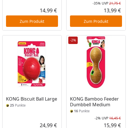
-35%
UVP
21,75 €
Rab
Urs
14,99 €
13,99 €
Aktueller Preis
Akt
Zum Produkt
Zum Produkt
-2%
KONG Biscuit Ball Large
KONG Bamboo Feeder
Dumbbell Medium
25
Punkte
16
Punkte
-2%
UVP
16,45 €
Rab
Urs
24,99 €
15,99 €