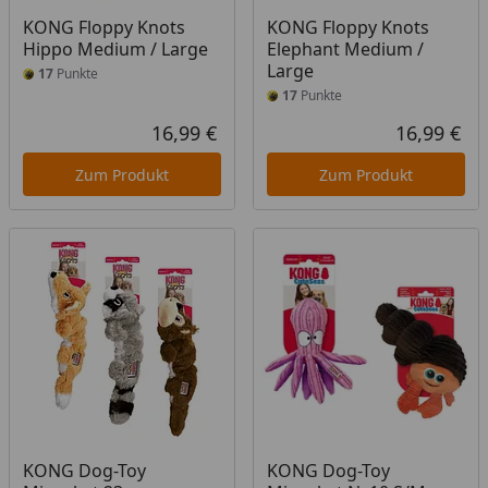
KONG Floppy Knots
KONG Floppy Knots
Hippo Medium / Large
Elephant Medium /
Large
17
Punkte
17
Punkte
16,99 €
16,99 €
Aktueller Preis
Akt
Zum Produkt
Zum Produkt
KONG Dog-Toy
KONG Dog-Toy