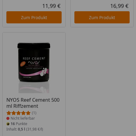
Rabatt in Prozent
Ursprünglicher Preis
Rab
Urs
11,99 €
16,99 €
Aktueller Preis
Akt
Zum Produkt
Zum Produkt
Produkt nicht lieferbar
NYOS Reef Cement 500
ml Riffzement
(1)
Nicht lieferbar
16
Punkte
Inhalt:
0,5 l
(31,98 €/l)