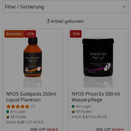
Filter / Sortierung
3
Artikel gefunden
Bestseller
-36%
-36%
Produkt am Lager
Produkt am Lager
NYOS Goldpods 250ml
NYOS Phosi-Ex 500 ml
Liquid Plankton
Wasserpflege
(1)
Am Lager
Am Lager
17
Punkte
12
Punkte
Inhalt:
0,5 l
(33,98 €/l)
Inhalt:
0,25 l
(47,96 €/l)
-36%
UVP
18,90 €
-36%
UVP
26,90 €