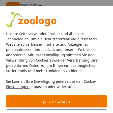
ZOOLOGO-App
Öffnen
Banner schließen
ZOOLOGO
kostenlos - Im App Store
Alle Produkte
Mein Konto
Wunschl
Eink
Unsere Seite verwendet Cookies und ähnliche
4,73
/ 5
Suchen
Technologien, um die Benutzererfahrung auf unserer
Website zu verbessern, Inhalte und Anzeigen zu
personalisieren und die Nutzung unserer Website zu
NYOS
Startseite
analysieren. Mit Ihrer Einwilligung stimmen Sie der
NYOS
Verwendung von Cookies sowie der Verarbeitung Ihrer
persönlichen Daten zu, um Ihnen ein bestmögliches
NYOS bei Zoologo und finden Sie passende Produkte
Surferlebnis und mehr Funktionen zu bieten.
ausgewählter Marken für Ihr Haustier. Unser Sortiment
Sie können Ihre Einwilligung jederzeit in den
Cookie-
umfasst Tierbedarf, Futter und Zubehör für
Einstellungen
anpassen oder widerrufen.
unterschiedliche Bedürfnisse.
Ja, verstanden
Wählen Sie Ihre Wunschkategorie