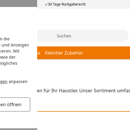
30 Tage Rückgaberecht
Suche
m die
e und Anzeigen
ieren. Mit
tier Freilaufgehege
Kleintier Zubehör
owie der
mögliches
ngen
anpassen
gewählter Marken für Ihr Haustier. Unser Sortiment umfass
gen öffnen