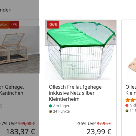
unden
eller
-7%
-36%
 Lager
Produkt am Lager
Prod
or Gehege,
Ollesch Freilaufgehege
Olle
Kaninchen,
inklusive Netz silber
Klei
Kleintierheim
Nic
1)
Am Lager
11
P
24
Punkte
-7%
UVP
199,00 €
-36%
UVP
37,95 €
Rabatt in Prozent
Ursprünglicher Preis
Rabatt in 
Ursprüngli
183,37 €
23,99 €
Aktueller Preis
Aktueller P