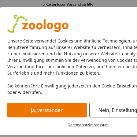
Kostenloser Versand ab 69€
4,73
/ 5
23.589 Bewertungen
Alle Produkte
Angebote
Neuheiten
Sommerhits
Alle Produkte
Unsere Seite verwendet Cookies und ähnliche Technologien, u
Benutzererfahrung auf unserer Website zu verbessern, Inhalt
zu personalisieren und die Nutzung unserer Website zu analys
Ollesch
Kleintier Spielzeug
Kleintierheime
Klein
Ihrer Einwilligung stimmen Sie der Verwendung von Cookies s
Verarbeitung Ihrer persönlichen Daten zu, um Ihnen ein best
Ollesch
Surferlebnis und mehr Funktionen zu bieten.
Startseite
Ollesch
Sie können Ihre Einwilligung jederzeit in den
Cookie-Einstellu
oder widerrufen.
Ollesch bei Zoologo und finden Sie passende Produkte aus
Bedürfnisse.
Ja, verstanden
Nein, Einstellun
Datenschutz
Impressum
Wählen Sie Ihre Wunschkategorie