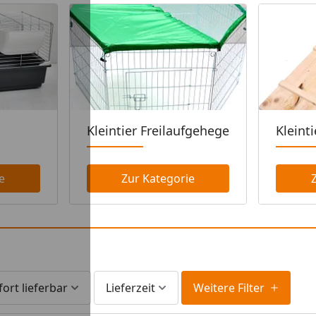
Kleintier Freilaufgehege
Kleint
e
Zur Kategorie
fort lieferbar
Lieferzeit
Weitere Filter