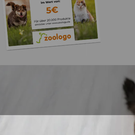
Trusted Shops
„Gute Erfahru
Zoologo,schnelle Lie
top“
4,73
/ 5
31.07.202
23.589 Bewertungen