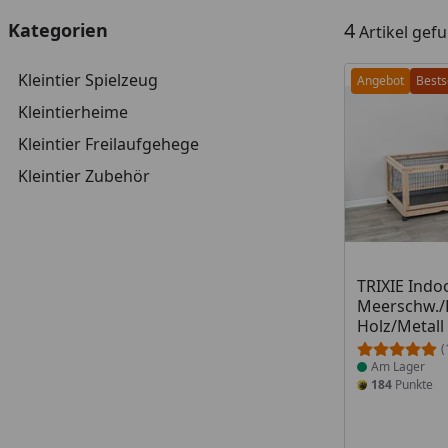
4
Kategorien
Artikel gef
Kleintier Spielzeug
Angebot
Bests
Kleintierheime
Kleintier Freilaufgehege
Kleintier Zubehör
Produkt am
TRIXIE Indo
Meerschw./
Holz/Metall
(
Am Lager
184
Punkte