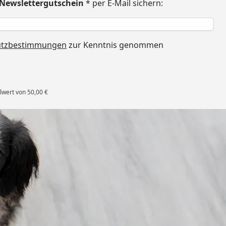
€ Newslettergutschein
* per E-Mail sichern:
h
utzbestimmungen
zur Kenntnis genommen
lwert von 50,00 €