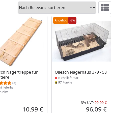
Sortieren
Ansicht 
Angebot
-3%
ukt nicht lieferbar
Produkt nicht lieferbar
sch Nagertreppe für
Ollesch Nagerhaus 379 - 58
ntiere
Nicht lieferbar
97
Punkte
(3)
ht lieferbar
unkte
-3%
UVP
99,99 €
Prozent
cher Preis
Rab
Urs
10,99 €
96,09 €
reis
Aktueller Preis
Akt