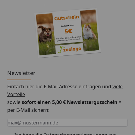
Newsletter
Einfach hier die E-Mail-Adresse eintragen und
viele
Vorteile
sowie
sofort einen 5,00 € Newslettergutschein
*
per E-Mail sichern:
Keine Eingabe erforderlich
Eingabe erforderlich
E-Mail *
Ich habe die
Datenschutzbestimmungen
zur