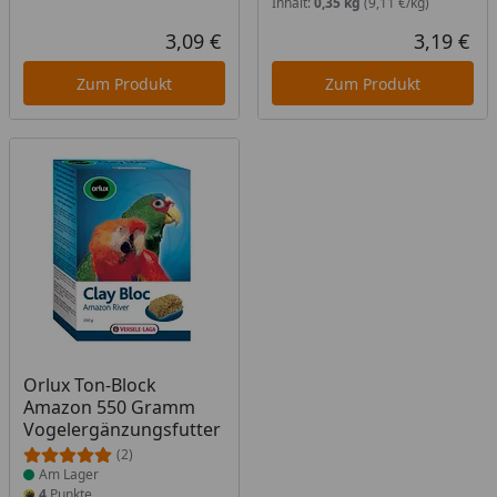
Inhalt:
0,35 kg
(9,11 €/kg)
3,09 €
3,19 €
Aktueller Preis
Akt
Zum Produkt
Zum Produkt
Produkt am Lager
Orlux Ton-Block
Amazon 550 Gramm
Vogelergänzungsfutter
(2)
Am Lager
4
Punkte