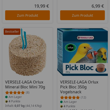
19,99 €
6,99 €
Aktueller Preis
Akt
Zum Produkt
Zum Produkt
Bestseller
Produkt am Lager
Produkt am Lager
VERSELE-LAGA Orlux
VERSELE-LAGA Orlux
Mineral Bloc Mini 70g
Pick Bloc 350g
Vogelsnack
(8)
Am Lager
(12)
4
Punkte
Am Lager
Inhalt:
0,07 kg
(44,14 €/kg)
4
Punkte