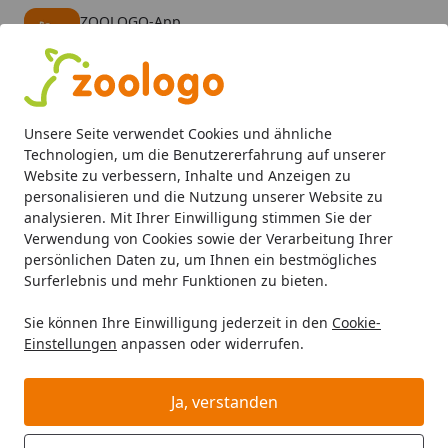
ZOOLOGO-App
Öffnen
Banner schließen
ZOOLOGO
kostenlos - Im App Store
Alle Produkte
Mein Konto
Wunschl
Eink
Unsere Seite verwendet Cookies und ähnliche
4,74
/ 5
Suchen
Technologien, um die Benutzererfahrung auf unserer
Website zu verbessern, Inhalte und Anzeigen zu
personalisieren und die Nutzung unserer Website zu
Perfect Fit
Katze Nassfutter
Startseite
analysieren. Mit Ihrer Einwilligung stimmen Sie der
Perfect Fit Katze Nassfutter
Verwendung von Cookies sowie der Verarbeitung Ihrer
persönlichen Daten zu, um Ihnen ein bestmögliches
Perfect Fit Katze Nassfutter bei Zoologo und finden Sie
Surferlebnis und mehr Funktionen zu bieten.
passende Produkte ausgewählter Marken für Ihr
Sie können Ihre Einwilligung jederzeit in den
Cookie-
Haustier. Unser Sortiment umfasst Tierbedarf, Futter
Einstellungen
anpassen oder widerrufen.
und Zubehör für unterschiedliche Bedürfnisse.
Ja, verstanden
Ihre Artikelübersicht