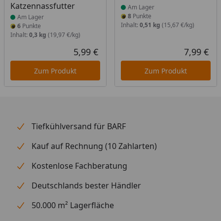
Katzennassfutter
Am Lager
8
Punkte
Am Lager
Inhalt:
0,51 kg
(15,67 €/kg)
6
Punkte
Inhalt:
0,3 kg
(19,97 €/kg)
5,99 €
7,99 €
Aktueller Preis
Akt
Zum Produkt
Zum Produkt
Tiefkühlversand für BARF
Kauf auf Rechnung (10 Zahlarten)
Kostenlose Fachberatung
Deutschlands bester Händler
50.000 m² Lagerfläche