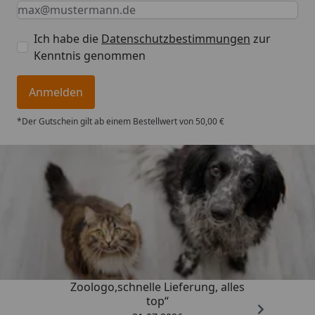
Keine Eingabe erforderlich
Eingabe erforderlich
E-Mail *
Ich habe die
Datenschutzbestimmungen
zur
Kenntnis genommen
Anmelden
*Der Gutschein gilt ab einem Bestellwert von 50,00 €
Trusted Shops
4,74
/ 5
„Gute Erfahrung mit
Zoologo,schnelle Lieferung, alles
top“