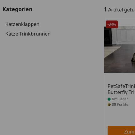
1
Kategorien
Artikel gef
Katzenklappen
-34%
Katze Trinkbrunnen
Produkt am
PetSafeTri
Butterfly T
Am Lager
30
Punkte
Zum