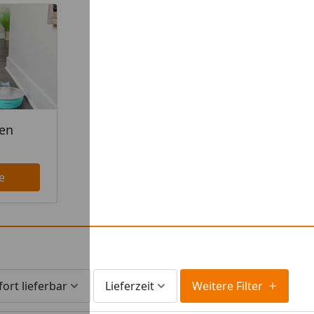
nen
e
fort lieferbar
Lieferzeit
Weitere Filter