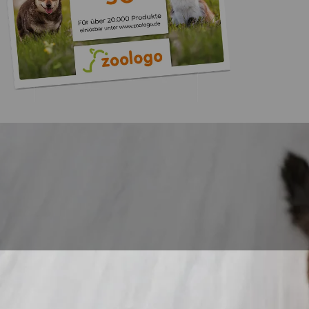
Trusted Shops
„Gute Erfahru
Zoologo,schnelle Lie
top“
4,74
/ 5
31.07.202
23.587 Bewertungen