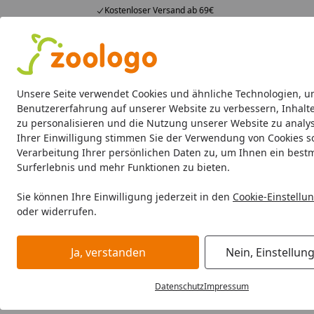
Kostenloser Versand ab 69€
4,74
/ 5
23.587 Bewertungen
Alle Produkte
Angebote
Neuheiten
Sommerhits
Alle Produkte
Unsere Seite verwendet Cookies und ähnliche Technologien, u
Benutzererfahrung auf unserer Website zu verbessern, Inhalt
zu personalisieren und die Nutzung unserer Website zu analys
PetSafe
Katzenklappen
Katze Trinkbrunnen
Ihrer Einwilligung stimmen Sie der Verwendung von Cookies s
Verarbeitung Ihrer persönlichen Daten zu, um Ihnen ein best
PetSafe
Surferlebnis und mehr Funktionen zu bieten.
Startseite
PetSafe
Sie können Ihre Einwilligung jederzeit in den
Cookie-Einstellu
oder widerrufen.
PetSafe bei Zoologo und finden Sie passende Produkte au
Bedürfnisse.
Ja, verstanden
Nein, Einstellun
Datenschutz
Impressum
Wählen Sie Ihre Wunschkategorie