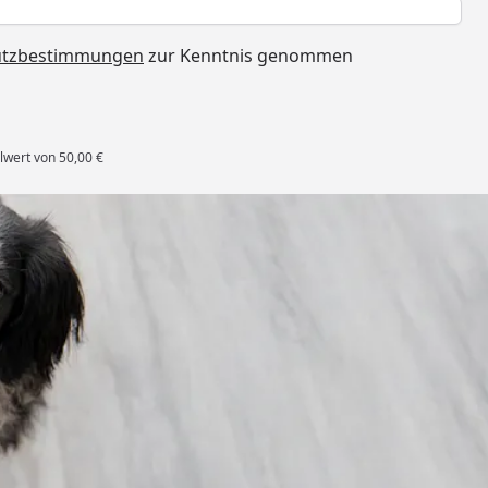
h
utzbestimmungen
zur Kenntnis genommen
lwert von 50,00 €