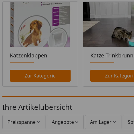
Katzenklappen
Katze Trinkbrun
Zur Kategorie
Zur Kategori
Ihre Artikelübersicht
Preisspanne
Angebote
Am Lager
So