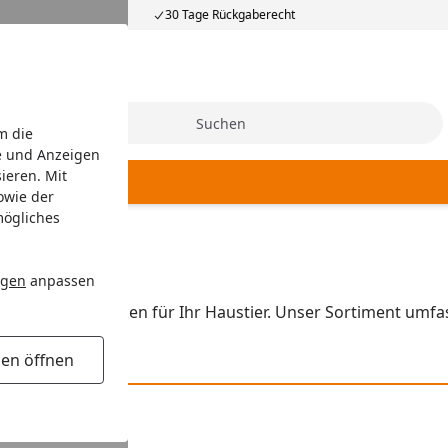
30 Tage Rückgaberecht
Suche
m die
e und Anzeigen
ieren. Mit
owie der
mögliches
ngen
anpassen
sgewählter Marken für Ihr Haustier. Unser Sortiment umfas
gen öffnen