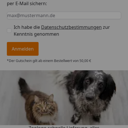
per E-Mail sichern:
Keine Eingabe erforderlich
Eingabe erforderlich
E-Mail *
Ich habe die
Datenschutzbestimmungen
zur
Kenntnis genommen
Anmelden
*Der Gutschein gilt ab einem Bestellwert von 50,00 €
Trusted Shops
4,74
/ 5
„Gute Erfahrung mit
Zoologo,schnelle Lieferung, alles