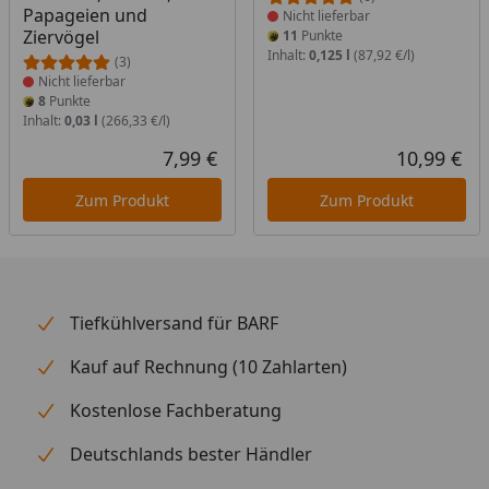
Papageien und
Nicht lieferbar
Ziervögel
11
Punkte
Inhalt:
0,125 l
(87,92 €/l)
(3)
Nicht lieferbar
8
Punkte
Inhalt:
0,03 l
(266,33 €/l)
7,99 €
10,99 €
Aktueller Preis
Akt
Zum Produkt
Zum Produkt
Tiefkühlversand für BARF
Kauf auf Rechnung (10 Zahlarten)
Kostenlose Fachberatung
Deutschlands bester Händler