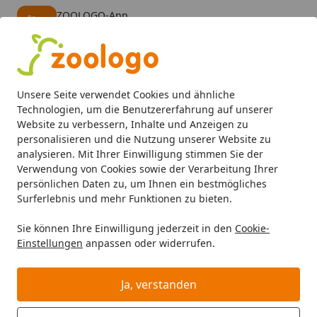
ZOOLOGO-App
Öffnen
Banner schließen
ZOOLOGO
kostenlos - Im App Store
Alle Produkte
Mein Konto
Wunschl
Eink
Unsere Seite verwendet Cookies und ähnliche
4,74
/ 5
Suchen
Technologien, um die Benutzererfahrung auf unserer
Website zu verbessern, Inhalte und Anzeigen zu
personalisieren und die Nutzung unserer Website zu
Quiko
Vogelfutter
Startseite
analysieren. Mit Ihrer Einwilligung stimmen Sie der
Quiko Vogelfutter
Verwendung von Cookies sowie der Verarbeitung Ihrer
persönlichen Daten zu, um Ihnen ein bestmögliches
Quiko Vogelfutter bei Zoologo und finden Sie passende
Surferlebnis und mehr Funktionen zu bieten.
Produkte ausgewählter Marken für Ihr Haustier. Unser
Sie können Ihre Einwilligung jederzeit in den
Cookie-
Sortiment umfasst Tierbedarf, Futter und Zubehör für
Einstellungen
anpassen oder widerrufen.
unterschiedliche Bedürfnisse.
Ja, verstanden
Ihre Artikelübersicht