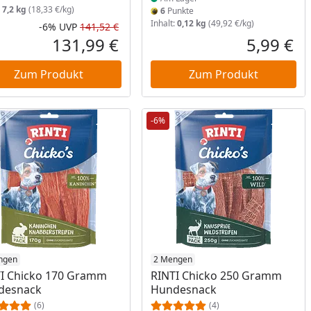
:
7,2 kg
(18,33 €/kg)
6
Punkte
Inhalt:
0,12 kg
(49,92 €/kg)
-6%
UVP
141,52 €
Rabatt in Prozent
Ursprünglicher Preis
131,99 €
5,99 €
reis
Aktueller Preis
Akt
Zum Produkt
Zum Produkt
-6%
ukt am Lager
ngen
Produkt am Lager
2 Mengen
I Chicko 170 Gramm
RINTI Chicko 250 Gramm
desnack
Hundesnack
(6)
(4)