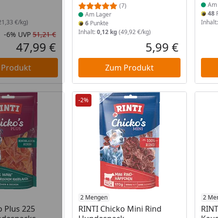
Am 
(7)
48
P
Am Lager
21,33 €/kg)
Inhalt
6
Punkte
Inhalt:
0,12 kg
(49,92 €/kg)
-6%
UVP
51,21 €
Rabatt in Prozent
Ursprünglicher Preis
47,99 €
5,99 €
Aktueller Preis
Aktueller P
 Produkt
Zum Produkt
-2%
 Lager
Produkt am Lager
2 Mengen
Prod
2 Me
o Plus 225
RINTI Chicko Mini Rind
RINT