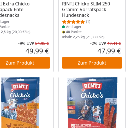
I Extra Chicko
RINTI Chicko SLIM 250
apack Ente
Gramm Vorratspack
desnacks
Hundesnack
Lager
(1)
unkte
Am Lager
:
2,5 kg
(20,00 €/kg)
48
Punkte
Inhalt:
2,25 kg
(21,33 €/kg)
-9%
UVP
54,95 €
-2%
UVP
49,41 €
Prozent
cher Preis
Rabatt in Prozent
Ursprünglicher Preis
Rab
Urs
49,99 €
47,99 €
reis
Aktueller Preis
Akt
Zum Produkt
Zum Produkt