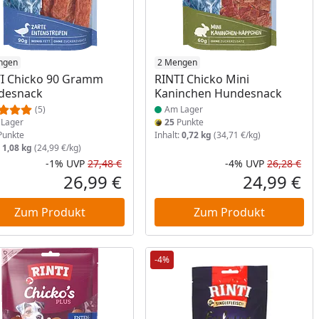
ukt am Lager
ngen
Produkt am Lager
2 Mengen
I Chicko 90 Gramm
RINTI Chicko Mini
desnack
Kaninchen Hundesnack
(5)
Am Lager
Lager
25
Punkte
unkte
Inhalt:
0,72 kg
(34,71 €/kg)
:
1,08 kg
(24,99 €/kg)
-1%
UVP
27,48 €
-4%
UVP
26,28 €
cher Preis
Rabatt in Prozent
Ursprünglicher Preis
Rab
Urs
26,99 €
24,99 €
reis
Aktueller Preis
Akt
Zum Produkt
Zum Produkt
-4%