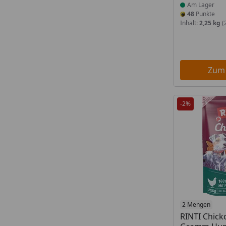
Am Lager
48
Punkte
Inhalt:
2,25 kg
(
Zum
-2%
Produkt am
2 Mengen
RINTI Chick