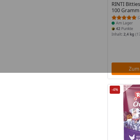
RINTI Bittie
100 Gramm
(
Am Lager
42
Punkte
Inhalt:
2,4 kg
(17
Zum
-4%