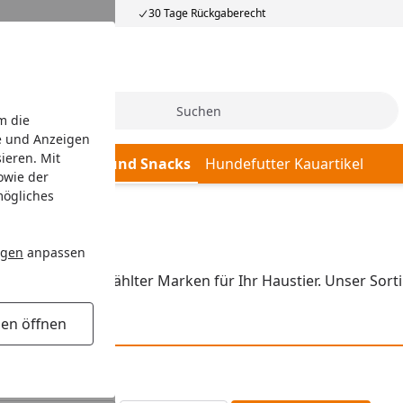
30 Tage Rückgaberecht
Suche
m die
e und Anzeigen
ieren. Mit
ockenfutter
Hund Snacks
Hundefutter Kauartikel
owie der
mögliches
ngen
anpassen
rodukte ausgewählter Marken für Ihr Haustier. Unser Sort
gen öffnen