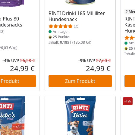
 Lager
Produkt am Lager
Prod
2 Me
RINTI Drinki 185 Milliliter
o Plus 80
RINT
Hundesnack
desnacks
Käse
(2)
Hun
12)
Am Lager
25
Punkte
Inhalt:
0,185 l
(135,08 €/l)
Am 
26,03 €/kg)
25
P
Inhalt
-4%
UVP
26,28 €
-9%
UVP
27,60 €
Rabatt in Prozent
Ursprünglicher Preis
Rabatt in 
Ursprüngli
24,99 €
24,99 €
Aktueller Preis
Aktueller P
 Produkt
Zum Produkt
-1%