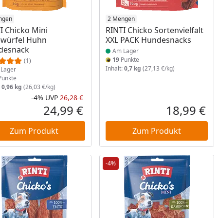
ukt am Lager
ngen
Produkt am Lager
2 Mengen
I Chicko Mini
RINTI Chicko Sortenvielfalt
würfel Huhn
XXL PACK Hundesnacks
desnack
Am Lager
19
Punkte
(1)
Inhalt:
0,7 kg
(27,13 €/kg)
Lager
unkte
:
0,96 kg
(26,03 €/kg)
-4%
UVP
26,28 €
Prozent
cher Preis
Rabatt in Prozent
Ursprünglicher Preis
24,99 €
18,99 €
reis
Aktueller Preis
Akt
Zum Produkt
Zum Produkt
-4%