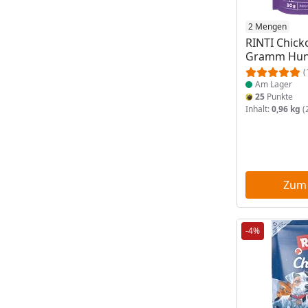
Produkt am
2 Mengen
RINTI Chick
Gramm Hun
(
Am Lager
25
Punkte
Inhalt:
0,96 kg
(
Zum
-4%