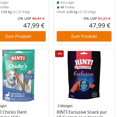
Lager
Am Lager
unkte
48
Punkte
:
1,53 kg
(31,37 €/kg)
Inhalt:
2,25 kg
(21,33 €/kg)
-2%
UVP
49,41 €
-6%
UVP
51,21 €
Rabatt in Prozent
Ursprünglicher Preis
Rab
Urs
47,99 €
47,99 €
reis
Aktueller Preis
Akt
Zum Produkt
Zum Produkt
-4%
ukt am Lager
ngen
Produkt am Lager
2 Mengen
I Chicko Dent
RINTI Exclusive Snack pur