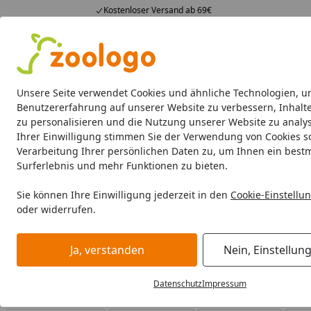
Kostenloser Versand ab 69€
4,73
/ 5
23.589 Bewertungen
Alle Produkte
Angebote
Neuheiten
Sommerhits
Alle Produkte
Unsere Seite verwendet Cookies und ähnliche Technologien, u
Benutzererfahrung auf unserer Website zu verbessern, Inhalt
zu personalisieren und die Nutzung unserer Website zu analys
RINTI
Hund Nassfutter
Hund Diätfutter
Hund Tr
Ihrer Einwilligung stimmen Sie der Verwendung von Cookies s
Verarbeitung Ihrer persönlichen Daten zu, um Ihnen ein best
RINTI
Hund Snacks
Surferlebnis und mehr Funktionen zu bieten.
Startseite
RINTI Hund Snacks
Sie können Ihre Einwilligung jederzeit in den
Cookie-Einstellu
oder widerrufen.
RINTI Hund Snacks bei Zoologo und finden Sie passende P
unterschiedliche Bedürfnisse.
Ja, verstanden
Nein, Einstellun
Datenschutz
Impressum
Ihre Artikelübersicht