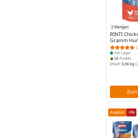
Produkt am
2 Mengen
RINTI Chick
Gramm Hun
(
Am Lager
25
Punkte
Inhalt:
0,96 kg
(
Zum
Angebot
-9%