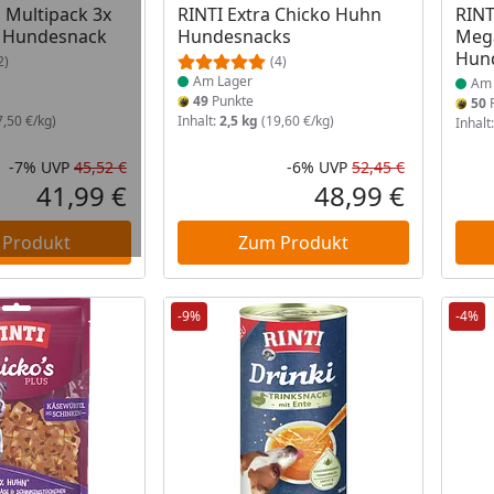
s Multipack 3x
RINTI Extra Chicko Huhn
RINT
 Hundesnack
Hundesnacks
Meg
Hun
2)
(4)
Am Lager
Am 
49
Punkte
50
P
,50 €/kg)
Inhalt:
2,5 kg
(19,60 €/kg)
Inhalt
-7%
UVP
45,52 €
-6%
UVP
52,45 €
Rabatt in Prozent
Ursprünglicher Preis
Rabatt in 
Ursprüngli
41,99 €
48,99 €
Aktueller Preis
Aktueller P
 Produkt
Zum Produkt
-9%
-4%