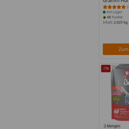
Gramm Hun
(
Am Lager
48
Punkte
Inhalt:
2,025 kg
Zum
-7%
Produkt am
2 Mengen