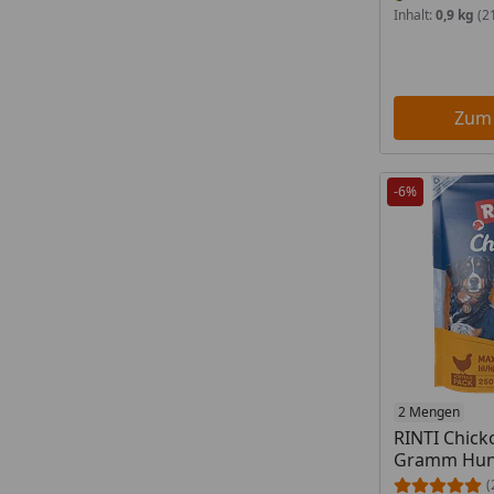
Inhalt:
0,9 kg
(21
Zum
-6%
Produkt am
2 Mengen
RINTI Chick
Gramm Hun
(