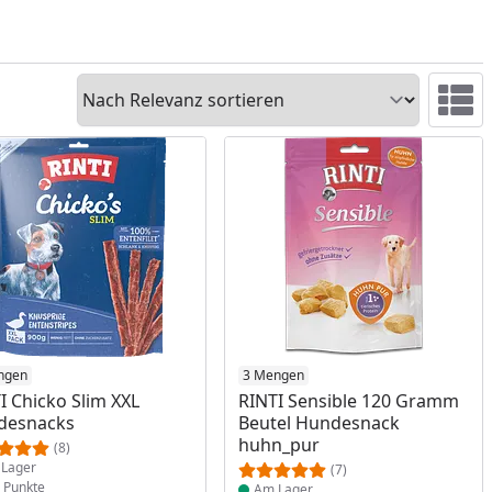
Sortieren
Ansicht 
ukt am Lager
ngen
Produkt am Lager
3 Mengen
I Chicko Slim XXL
RINTI Sensible 120 Gramm
desnacks
Beutel Hundesnack
huhn_pur
(8)
Lager
(7)
Punkte
Am Lager