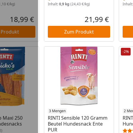
,10 €/kg)
Inhalt:
0,9 kg
(24,43 €/kg)
Inhalt
18,99 €
21,99 €
Aktueller Preis
Aktueller P
 Produkt
Zum Produkt
-2%
 Lager
Produkt am Lager
3 Mengen
Prod
2 Me
o Maxi 250
RINTI Sensible 120 Gramm
RINT
desnacks
Beutel Hundesnack Ente
Hun
PUR
2)