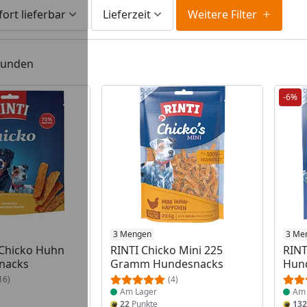
fort lieferbar
Lieferzeit
Weitere Filter
efunden
-6%
 Lager
Produkt am Lager
3 Mengen
Prod
3 Me
 Chicko Huhn
RINTI Chicko Mini 225
RINT
nacks
Gramm Hundesnacks
Hun
16)
(4)
Am Lager
Am 
22
Punkte
132