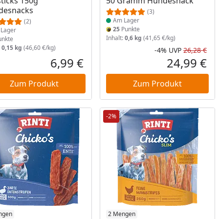
ticks 150g
50 Gramm Hundesnack
desnacks
(3)
Am Lager
(2)
25
Punkte
Lager
Inhalt:
0,6 kg
(41,65 €/kg)
nkte
:
0,15 kg
(46,60 €/kg)
-4%
UVP
26,28 €
Prozent
cher Preis
Rab
Urs
6,99 €
24,99 €
reis
Aktueller Preis
Akt
Zum Produkt
Zum Produkt
-2%
ukt am Lager
ngen
Produkt am Lager
2 Mengen