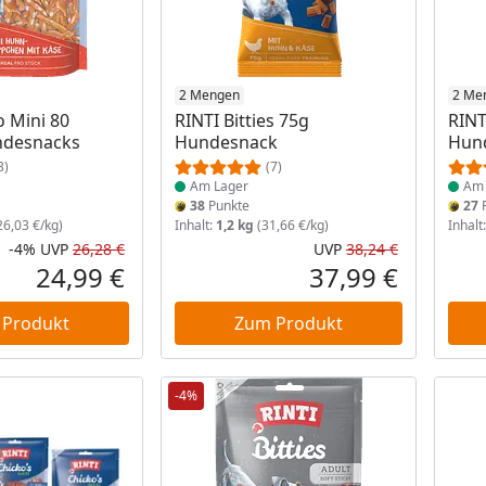
 Lager
Produkt am Lager
2 Mengen
Prod
2 Me
o Mini 80
RINTI Bitties 75g
RINT
desnacks
Hundesnack
Hun
3)
(7)
Am Lager
Am 
38
Punkte
27
P
26,03 €/kg)
Inhalt:
1,2 kg
(31,66 €/kg)
Inhalt
-4%
UVP
26,28 €
UVP
38,24 €
Rabatt in Prozent
Ursprünglicher Preis
Ursprüngli
24,99 €
37,99 €
Aktueller Preis
Aktueller P
 Produkt
Zum Produkt
-4%