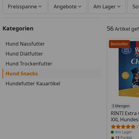
Preisspanne
Angebote
Am Lager
So
56
Kategorien
Artikel g
Hund Nassfutter
Bestseller
Hund Diätfutter
Hund Trockenfutter
Hund Snacks
Hundefutter Kauartikel
Produkt am
3 Mengen
RINTI Extra
XXL Hundes
(
Am Lager
19
Punkte