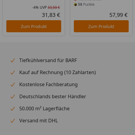
58
Punkte
-4%
UVP
33,50 €
Rabatt in Prozent
Ursprünglicher Preis
31,83 €
57,99 €
Aktueller Preis
Akt
Zum Produkt
Zum Produkt
Tiefkühlversand für BARF
Kauf auf Rechnung (10 Zahlarten)
Kostenlose Fachberatung
Deutschlands bester Händler
50.000 m² Lagerfläche
Versand mit DHL