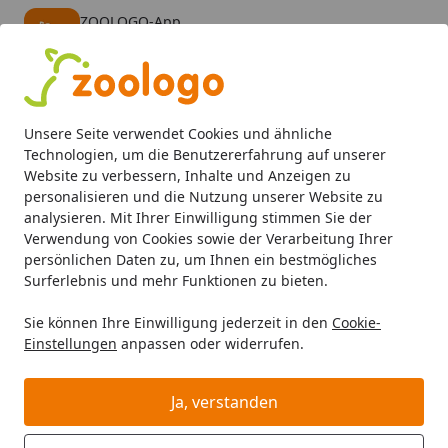
ZOOLOGO-App
Öffnen
Banner schließen
ZOOLOGO
kostenlos - Im App Store
Alle Produkte
Mein Konto
Wunschl
Eink
Unsere Seite verwendet Cookies und ähnliche
4,74
/ 5
Suchen
Technologien, um die Benutzererfahrung auf unserer
Website zu verbessern, Inhalte und Anzeigen zu
personalisieren und die Nutzung unserer Website zu
Sander
Meerwasser Abschäumer
Startseite
analysieren. Mit Ihrer Einwilligung stimmen Sie der
Sander Meerwasser Abschäumer
Verwendung von Cookies sowie der Verarbeitung Ihrer
persönlichen Daten zu, um Ihnen ein bestmögliches
Sander Meerwasser Abschäumer bei Zoologo und
Surferlebnis und mehr Funktionen zu bieten.
finden Sie passende Produkte ausgewählter Marken für
Sie können Ihre Einwilligung jederzeit in den
Cookie-
Ihr Haustier. Unser Sortiment umfasst Tierbedarf, Futter
Einstellungen
anpassen oder widerrufen.
und Zubehör für unterschiedliche Bedürfnisse.
Ja, verstanden
Ihre Artikelübersicht