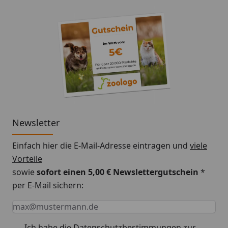
Newsletter
Einfach hier die E-Mail-Adresse eintragen und
viele
Vorteile
sowie
sofort einen 5,00 € Newslettergutschein
*
per E-Mail sichern:
Keine Eingabe erforderlich
Eingabe erforderlich
E-Mail *
Ich habe die
Datenschutzbestimmungen
zur