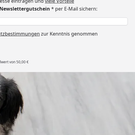
dresse eintragen und
viele Vorteile
€ Newslettergutschein
* per E-Mail sichern:
h
utzbestimmungen
zur Kenntnis genommen
lwert von 50,00 €