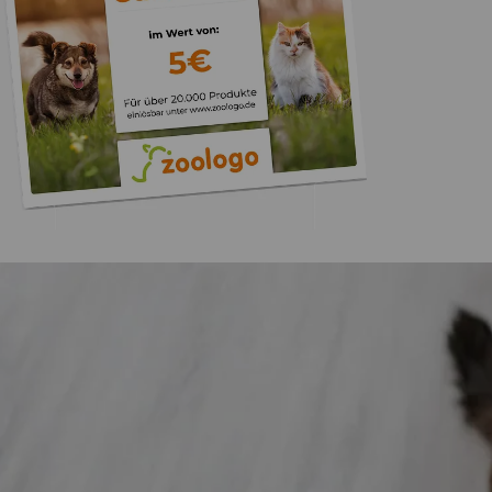
Trusted Shops
„Gute Erfahru
Zoologo,schnelle Lie
top“
4,73
/ 5
31.07.202
23.589 Bewertungen