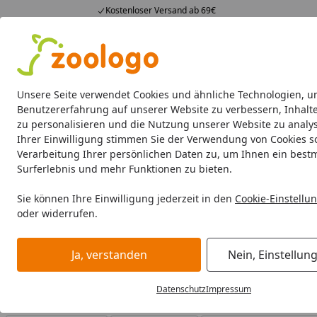
Kostenloser Versand ab 69€
4,73
/ 5
23.589 Bewertungen
Alle Produkte
Angebote
Neuheiten
Sommerhits
Alle Produkte
Unsere Seite verwendet Cookies und ähnliche Technologien, u
Benutzererfahrung auf unserer Website zu verbessern, Inhalt
zu personalisieren und die Nutzung unserer Website zu analys
Schego
Mess- & Regeltechnik
Teich Eisfreihalter
Ihrer Einwilligung stimmen Sie der Verwendung von Cookies s
Verarbeitung Ihrer persönlichen Daten zu, um Ihnen ein best
Schego
Mess- & Regeltechnik
Surferlebnis und mehr Funktionen zu bieten.
Startseite
Schego Mess- & Regeltechnik
Sie können Ihre Einwilligung jederzeit in den
Cookie-Einstellu
oder widerrufen.
Schego Mess- & Regeltechnik bei Zoologo und finden Sie 
für unterschiedliche Bedürfnisse.
Ja, verstanden
Nein, Einstellun
Datenschutz
Impressum
Ihre Artikelübersicht