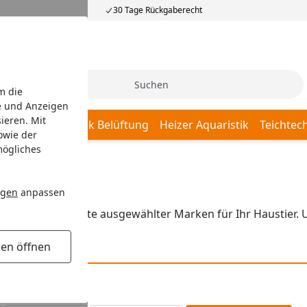
30 Tage Rückgaberecht
Suche
m die
e und Anzeigen
ieren. Mit
Aquarientechnik Belüftung
Heizer Aquaristik
Teichtec
owie der
mögliches
ngen
anpassen
passende Produkte ausgewählter Marken für Ihr Haustier. 
gen öffnen