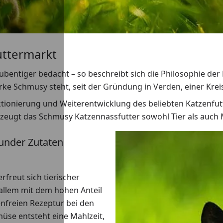
uttermarkt
tubentiger bedacht – so beschreibt sich die Philosophie de
rke Schmusy steht, seit der Gründung in Verden, einer Kr
ektionierung und Weiterentwicklung des beliebten Katzenfutt
rzeugt das Schmusy Katzennassfutter sowohl Tier als auch
under Zutaten
freut sich tierischer
 allem mit dem hohen Anteil
enfreien Rezeptur bei den
üse entsteht eine Mahlzeit,