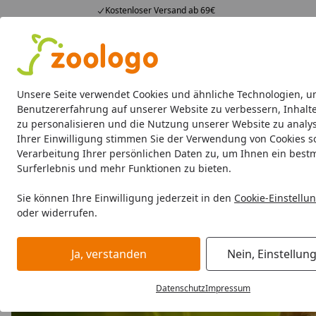
Kostenloser Versand ab 69€
4,74
/ 5
23.587 Bewertungen
Alle Produkte
Angebote
Neuheiten
Sommerhits
Alle Produkte
Unsere Seite verwendet Cookies und ähnliche Technologien, u
Benutzererfahrung auf unserer Website zu verbessern, Inhalt
zu personalisieren und die Nutzung unserer Website zu analys
SCHMUSY
Katze Nassfutter
Katze Snacks
Ihrer Einwilligung stimmen Sie der Verwendung von Cookies s
Verarbeitung Ihrer persönlichen Daten zu, um Ihnen ein best
SCHMUSY
Surferlebnis und mehr Funktionen zu bieten.
Startseite
SCHMUSY
Sie können Ihre Einwilligung jederzeit in den
Cookie-Einstellu
oder widerrufen.
Ja, verstanden
Nein, Einstellun
Datenschutz
Impressum