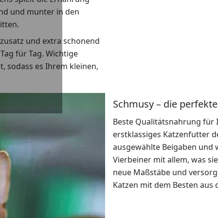
und und munter in den
itten.
erzusatz und extra schonend
ag für Tag. Wichtige
t, sodass es Ihrem kleinen,
Schmusy – die perfekte
Beste Qualitätsnahrung für 
erstklassiges Katzenfutter d
ausgewählte Beigaben und w
Vierbeiner mit allem, was si
neue Maßstäbe und versorge
Katzen mit dem Besten aus 