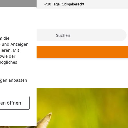
30 Tage Rückgaberecht
Suche
m die
e und Anzeigen
ieren. Mit
owie der
mögliches
ngen
anpassen
gen öffnen