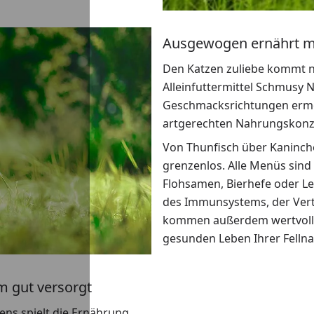
Ausgewogen ernährt m
Den Katzen zuliebe kommt nu
Alleinfuttermittel Schmusy 
Geschmacksrichtungen ermögl
artgerechten Nahrungskonze
Von Thunfisch über Kaninchen
grenzenlos. Alle Menüs sind
Flohsamen, Bierhefe oder L
des Immunsystems, der Vertr
kommen außerdem wertvolle M
gesunden Leben Ihrer Fellna
m gut versorgt
ens spielt die Ernährung