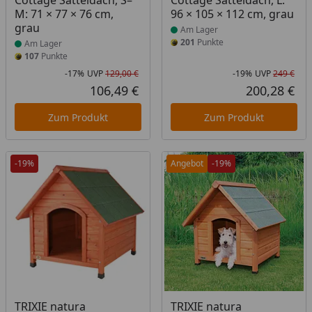
Cottage Satteldach, S–
Cottage Satteldach, L:
M: 71 × 77 × 76 cm,
96 × 105 × 112 cm, grau
grau
Am Lager
201
Punkte
Am Lager
107
Punkte
-17%
UVP
129,00 €
-19%
UVP
249 €
Rabatt in Prozent
Ursprünglicher Preis
Rab
Urs
106,49 €
200,28 €
Aktueller Preis
Akt
Zum Produkt
Zum Produkt
-19%
Angebot
-19%
Produkt nicht lieferbar
Produkt nicht lieferbar
TRIXIE natura
TRIXIE natura