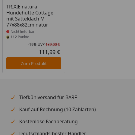
Produkt nicht lieferbar
TRIXIE natura
Hundehütte Cottage
mit Satteldach M
77x88x82cm natur
Nicht lieferbar
112
Punkte
-19%
UVP
139,00 €
Rabatt in Prozent
Ursprünglicher Preis
111,99 €
Aktueller Preis
Zum Produkt
Tiefkühlversand für BARF
Kauf auf Rechnung (10 Zahlarten)
Kostenlose Fachberatung
Deutschlands bester Händler