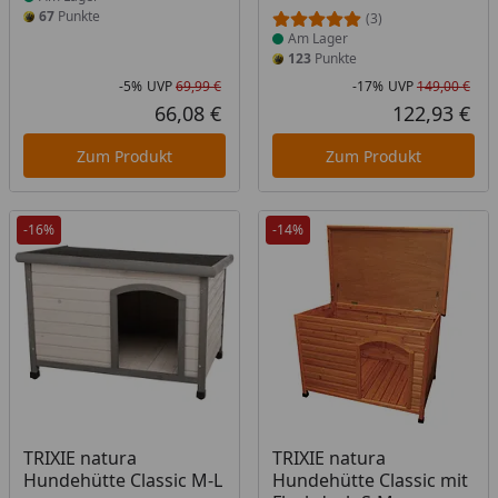
67
Punkte
(3)
Am Lager
123
Punkte
-5%
UVP
69,99 €
-17%
UVP
149,00 €
Rabatt in Prozent
Ursprünglicher Preis
Rab
Urs
66,08 €
122,93 €
Aktueller Preis
Akt
Zum Produkt
Zum Produkt
-16%
-14%
Produkt am Lager
Produkt am Lager
TRIXIE natura
TRIXIE natura
Hundehütte Classic M-L
Hundehütte Classic mit