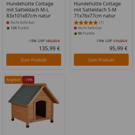
Hundehütte Cottage
Hundehütte Cottage
mit Satteldach M-L
mit Satteldach S-M
83x101x87cm natur
71x76x77cm natur
Nicht lieferbar
(1)
136
Punkte
Nicht lieferbar
96
Punkte
-19%
UVP
169,00 €
-19%
UVP
119,00 €
Rabatt in Prozent
Ursprünglicher Preis
Rab
Urs
135,99 €
95,99 €
Aktueller Preis
Akt
Zum Produkt
Zum Produkt
Angebot
-19%