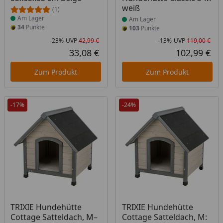
weiß
(1)
Am Lager
Am Lager
34
Punkte
103
Punkte
-23%
UVP
42,99 €
-13%
UVP
119,00 €
Rabatt in Prozent
Ursprünglicher Preis
Rab
Urs
33,08 €
102,99 €
Aktueller Preis
Akt
Zum Produkt
Zum Produkt
-17%
-24%
Produkt am Lager
Produkt am Lager
TRIXIE Hundehütte
TRIXIE Hundehütte
Cottage Satteldach, M–
Cottage Satteldach, M: