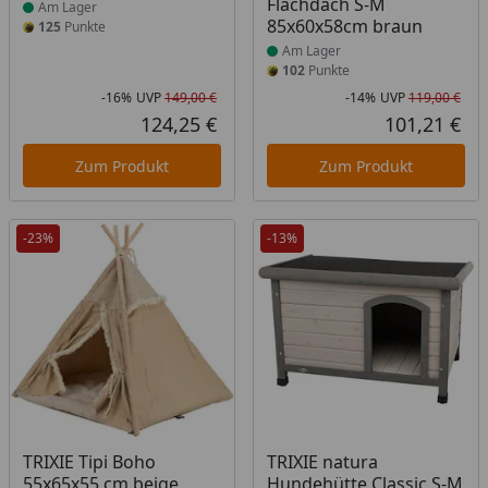
Flachdach S-M
Am Lager
85x60x58cm braun
125
Punkte
Am Lager
102
Punkte
-16%
UVP
149,00 €
-14%
UVP
119,00 €
Rabatt in Prozent
Ursprünglicher Preis
Rab
Urs
124,25 €
101,21 €
Aktueller Preis
Akt
Zum Produkt
Zum Produkt
-23%
-13%
Produkt am Lager
Produkt am Lager
TRIXIE Tipi Boho
TRIXIE natura
55x65x55 cm beige
Hundehütte Classic S-M