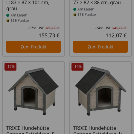
L: 83 × 87 × 101 cm,
77 × 82 × 88 cm, grau
grau
Am Lager
113
Punkte
Am Lager
156
Punkte
-17%
UVP
189,00 €
-24%
UVP
149,00 €
Rabatt in Prozent
Ursprünglicher Preis
Rab
Urs
155,73 €
112,07 €
Aktueller Preis
Akt
Zum Produkt
Zum Produkt
-17%
-19%
Produkt am Lager
Produkt am Lager
TRIXIE Hundehütte
TRIXIE Hundehütte