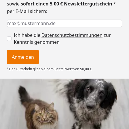
sowie
sofort einen 5,00 € Newslettergutschein
*
per E-Mail sichern:
Keine Eingabe erforderlich
Eingabe erforderlich
E-Mail *
Ich habe die
Datenschutzbestimmungen
zur
Kenntnis genommen
Anmelden
*Der Gutschein gilt ab einem Bestellwert von 50,00 €
Trusted Shops
4,73
/ 5