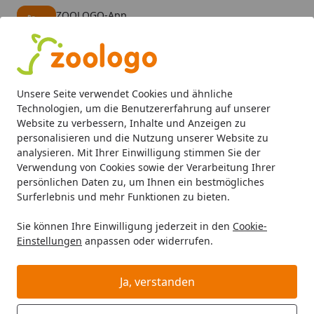
ZOOLOGO-App
Öffnen
Banner schließen
ZOOLOGO
kostenlos - Im App Store
Alle Produkte
Mein Konto
Wunschl
Eink
Unsere Seite verwendet Cookies und ähnliche
4,73
/ 5
Suchen
Technologien, um die Benutzererfahrung auf unserer
Website zu verbessern, Inhalte und Anzeigen zu
personalisieren und die Nutzung unserer Website zu
TRIXIE
Hund
Hundehütten
Startseite
analysieren. Mit Ihrer Einwilligung stimmen Sie der
TRIXIE Hundehütten
Verwendung von Cookies sowie der Verarbeitung Ihrer
persönlichen Daten zu, um Ihnen ein bestmögliches
TRIXIE Hundehütten bei Zoologo und finden Sie
Surferlebnis und mehr Funktionen zu bieten.
passende Produkte ausgewählter Marken für Ihr
Sie können Ihre Einwilligung jederzeit in den
Cookie-
Haustier. Unser Sortiment umfasst Tierbedarf, Futter
Einstellungen
anpassen oder widerrufen.
und Zubehör für unterschiedliche Bedürfnisse.
Ja, verstanden
Ihre Artikelübersicht