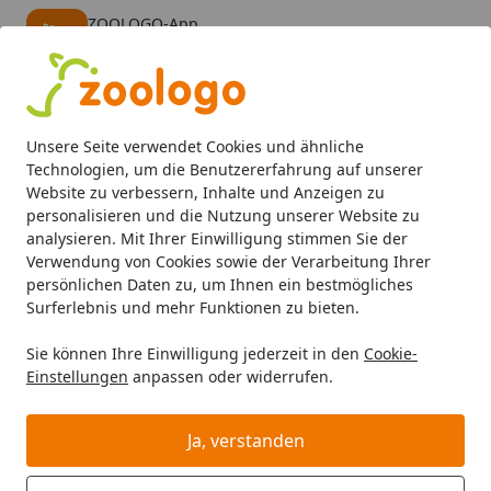
ZOOLOGO-App
Öffnen
Banner schließen
ZOOLOGO
kostenlos - Im App Store
Alle Produkte
Mein Konto
Wunschl
Eink
Unsere Seite verwendet Cookies und ähnliche
4,74
/ 5
Suchen
Technologien, um die Benutzererfahrung auf unserer
Website zu verbessern, Inhalte und Anzeigen zu
personalisieren und die Nutzung unserer Website zu
Wolters
Katze
Katzenspielzeug
Startseite
analysieren. Mit Ihrer Einwilligung stimmen Sie der
Wolters Katzenspielzeug
Verwendung von Cookies sowie der Verarbeitung Ihrer
persönlichen Daten zu, um Ihnen ein bestmögliches
Wolters Katzenspielzeug bei Zoologo und finden Sie
Surferlebnis und mehr Funktionen zu bieten.
passende Produkte ausgewählter Marken für Ihr
Sie können Ihre Einwilligung jederzeit in den
Cookie-
Haustier. Unser Sortiment umfasst Tierbedarf, Futter
Einstellungen
anpassen oder widerrufen.
und Zubehör für unterschiedliche Bedürfnisse.
Ja, verstanden
Ihre Artikelübersicht