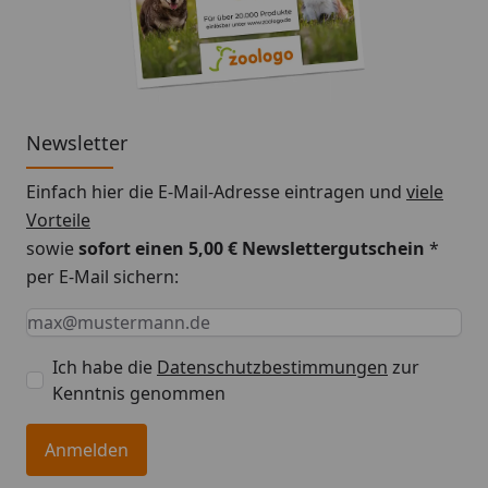
Newsletter
Einfach hier die E-Mail-Adresse eintragen und
viele
Vorteile
sowie
sofort einen 5,00 € Newslettergutschein
*
per E-Mail sichern:
Keine Eingabe erforderlich
Eingabe erforderlich
E-Mail *
Ich habe die
Datenschutzbestimmungen
zur
Kenntnis genommen
Anmelden