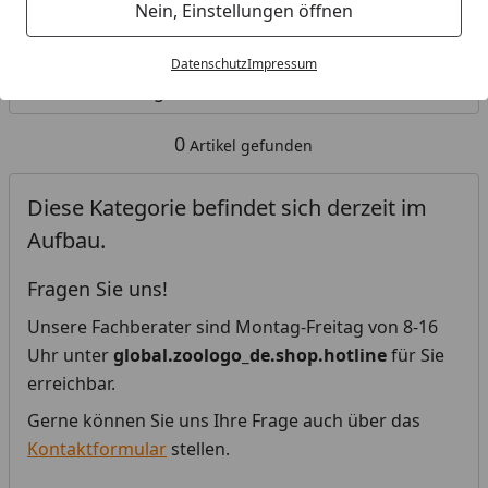
Nein, Einstellungen öffnen
Kategorien
Datenschutz
Impressum
Filter / Sortierung
0
Artikel gefunden
Diese Kategorie befindet sich derzeit im
Aufbau.
Fragen Sie uns!
Unsere Fachberater sind Montag-Freitag von 8-16
Uhr unter
global.zoologo_de.shop.hotline
für Sie
erreichbar.
Gerne können Sie uns Ihre Frage auch über das
Kontaktformular
stellen.