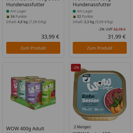
Hundenassfutter
Hundenassfutter
Am Lager
Am Lager
34
Punkte
32
Punkte
Inhalt:
4,8 kg
(7,08 €/kg)
Inhalt:
3,3 kg
(9,69 €/kg)
-2%
UVP
32,78 €
Rab
Urs
33,99 €
31,99 €
Aktueller Preis
Akt
Zum Produkt
Zum Produkt
-2%
Produkt am Lager
Produkt am Lager
2 Mengen
WOW 400g Adult