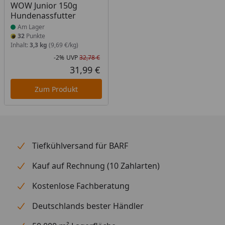
WOW Junior 150g
Hundenassfutter
Am Lager
32
Punkte
Inhalt:
3,3 kg
(9,69 €/kg)
-2%
UVP
32,78 €
Rabatt in Prozent
Ursprünglicher Preis
31,99 €
Aktueller Preis
Zum Produkt
Tiefkühlversand für BARF
Kauf auf Rechnung (10 Zahlarten)
Kostenlose Fachberatung
Deutschlands bester Händler