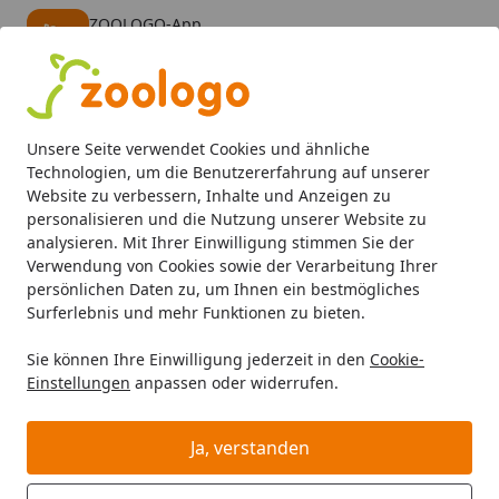
ZOOLOGO-App
Öffnen
Banner schließen
ZOOLOGO
kostenlos - Im App Store
Alle Produkte
Mein Konto
Wunschl
Eink
Unsere Seite verwendet Cookies und ähnliche
4,73
/ 5
Suchen
Technologien, um die Benutzererfahrung auf unserer
Website zu verbessern, Inhalte und Anzeigen zu
personalisieren und die Nutzung unserer Website zu
WOW
Hund Nassfutter
Startseite
analysieren. Mit Ihrer Einwilligung stimmen Sie der
WOW Hund Nassfutter
Verwendung von Cookies sowie der Verarbeitung Ihrer
persönlichen Daten zu, um Ihnen ein bestmögliches
WOW Hund Nassfutter bei Zoologo und finden Sie
Surferlebnis und mehr Funktionen zu bieten.
passende Produkte ausgewählter Marken für Ihr
Sie können Ihre Einwilligung jederzeit in den
Cookie-
Haustier. Unser Sortiment umfasst Tierbedarf, Futter
Einstellungen
anpassen oder widerrufen.
und Zubehör für unterschiedliche Bedürfnisse.
Ja, verstanden
Ihre Artikelübersicht