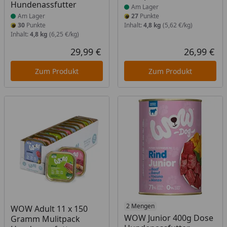
Hundenassfutter
Am Lager
Am Lager
27
Punkte
30
Punkte
Inhalt:
4,8 kg
(5,62 €/kg)
Inhalt:
4,8 kg
(6,25 €/kg)
29,99 €
26,99 €
Aktueller Preis
Akt
Zum Produkt
Zum Produkt
Produkt am Lager
Produkt am Lager
2 Mengen
WOW Adult 11 x 150
WOW Junior 400g Dose
Gramm Mulitpack