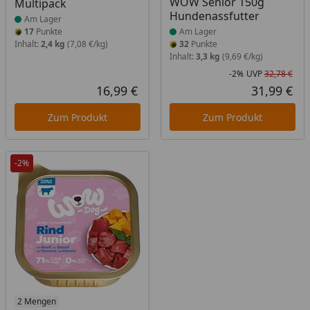
WOW Senior 150g
Multipack
Hundenassfutter
Am Lager
17
Punkte
Am Lager
Inhalt:
2,4 kg
(7,08 €/kg)
32
Punkte
Inhalt:
3,3 kg
(9,69 €/kg)
-2%
UVP
32,78 €
Rab
Urs
16,99 €
31,99 €
Aktueller Preis
Akt
Zum Produkt
Zum Produkt
-2%
Produkt am Lager
2 Mengen