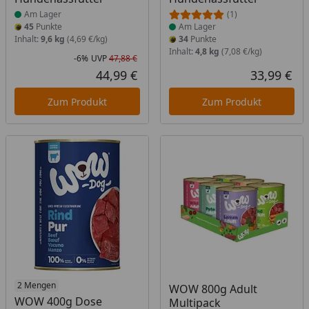
Am Lager
(1)
45
Punkte
Am Lager
Inhalt:
9,6 kg
(4,69 €/kg)
34
Punkte
Inhalt:
4,8 kg
(7,08 €/kg)
-6%
UVP
47,88 €
Rabatt in Prozent
Ursprünglicher Preis
44,99 €
33,99 €
Aktueller Preis
Akt
Zum Produkt
Zum Produkt
Produkt am Lager
2 Mengen
Produkt am Lager
WOW 800g Adult
WOW 400g Dose
Multipack