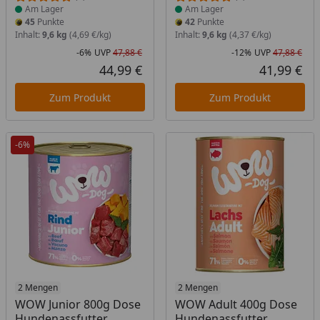
Am Lager
Am Lager
45
Punkte
42
Punkte
Inhalt:
9,6 kg
(4,69 €/kg)
Inhalt:
9,6 kg
(4,37 €/kg)
-6%
UVP
47,88 €
-12%
UVP
47,88 €
Rabatt in Prozent
Ursprünglicher Preis
Rab
Urs
44,99 €
41,99 €
Aktueller Preis
Akt
Zum Produkt
Zum Produkt
-6%
Produkt am Lager
2 Mengen
Produkt am Lager
2 Mengen
WOW Junior 800g Dose
WOW Adult 400g Dose
Hundenassfutter
Hundenassfutter