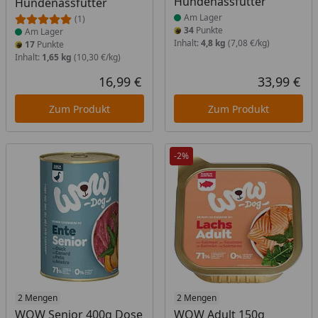
Hundenassfutter
Hundenassfutter
Am Lager
(1)
34
Punkte
Am Lager
Inhalt:
4,8 kg
(7,08 €/kg)
17
Punkte
Inhalt:
1,65 kg
(10,30 €/kg)
16,99 €
33,99 €
Aktueller Preis
Akt
Zum Produkt
Zum Produkt
-2%
Produkt am Lager
2 Mengen
Produkt am Lager
2 Mengen
WOW Senior 400g Dose
WOW Adult 150g