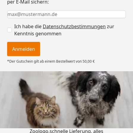
per E-Mail sichern:
Keine Eingabe erforderlich
Eingabe erforderlich
E-Mail *
Ich habe die
Datenschutzbestimmungen
zur
Kenntnis genommen
Anmelden
*Der Gutschein gilt ab einem Bestellwert von 50,00 €
Trusted Shops
4,73
/ 5
„Gute Erfahrung mit
Zoologo,schnelle Lieferung, alles