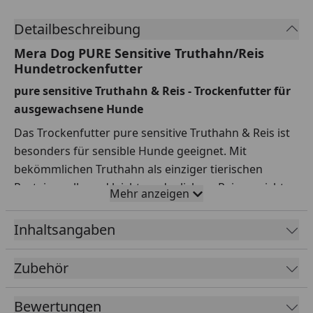
Detailbeschreibung
Mera Dog PURE Sensitive Truthahn/Reis
Hundetrockenfutter
pure sensitive Truthahn & Reis - Trockenfutter für
ausgewachsene Hunde
Das Trockenfutter pure sensitive Truthahn & Reis ist
besonders für sensible Hunde geeignet. Mit
bekömmlichen Truthahn als einziger tierischen
Proteinquelle und leicht verdaulichem Reis verzichten
Mehr anzeigen
wir in der Rezeptur auf glutenhaltige Zutaten. Die
hoch verdauliche Rezeptur ist nach dem Limited
Inhaltsangaben
Ingredient Diet (L.I.D.) Prinzip konzipiert und in seiner
Zusammensetzung auf die wesentlichen Zutaten für
Zubehör
sensible Hunde konzentriert. Das Risiko von
Nahrungsunverträglichkeiten und Allergien kann so
Bewertungen