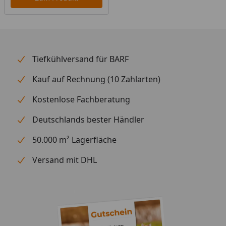
kombiniert.
Fütterungsempfehlung
Gewicht: Menge / Tag
10 kg: 160 g
Tiefkühlversand für BARF
15 kg: 220 g
Kauf auf Rechnung (10 Zahlarten)
20 kg: 270 g
30 kg: 365 g
Kostenlose Fachberatung
40 kg: 450 g
Deutschlands bester Händler
50 kg: 535 g
60 kg: 610 g
50.000 m² Lagerfläche
70 kg: 685 g
Versand mit DHL
MERA pure sensitive wird im Allgemeinen trocken
gefüttert. Achten Sie darauf, dass Ihr Hund ständig
frisches Wasser zur Verfügung hat. Die empfohlenen
Angaben sind Richtwerte pro Tag, die je nach
äußeren Einflüssen und Anlagen des Hundes