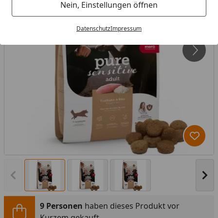
Nein, Einstellungen öffnen
Datenschutz
Impressum
Produk
Vorheriges Bild anzeigen
Näc
9 Personen
haben dieses Produkt vor
Kurzem gekauft.