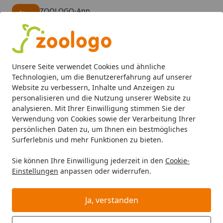
ZOOLOGO-App
Öffnen
Banner schließen
ZOOLOGO
kostenlos - Im App Store
Alle Produkte
Mein Konto
Wunschl
Eink
Unsere Seite verwendet Cookies und ähnliche
4,74
/ 5
Suchen
Technologien, um die Benutzererfahrung auf unserer
Website zu verbessern, Inhalte und Anzeigen zu
personalisieren und die Nutzung unserer Website zu
Hund
Hundefutter
Trockenfutter
Mera Dog PURE Sensi
Startseite
analysieren. Mit Ihrer Einwilligung stimmen Sie der
Mera Dog PURE Sensitive
Verwendung von Cookies sowie der Verarbeitung Ihrer
persönlichen Daten zu, um Ihnen ein bestmögliches
Truthahn/Reis Hundetrockenfutter
Surferlebnis und mehr Funktionen zu bieten.
5
(7 Bewertungen)
Sie können Ihre Einwilligung jederzeit in den
Cookie-
Einstellungen
anpassen oder widerrufen.
Ja, verstanden