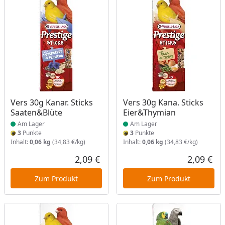
Produkt am Lager
Produkt am Lager
Vers 30g Kanar. Sticks
Vers 30g Kana. Sticks
Saaten&Blüte
Eier&Thymian
Am Lager
Am Lager
3
Punkte
3
Punkte
Inhalt:
0,06 kg
(34,83 €/kg)
Inhalt:
0,06 kg
(34,83 €/kg)
2,09 €
2,09 €
Aktueller Preis
Akt
Zum Produkt
Zum Produkt