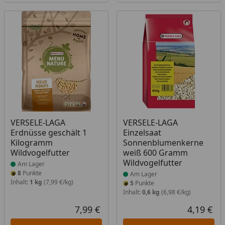
Produkt am Lager
Produkt am Lager
VERSELE-LAGA
VERSELE-LAGA
Erdnüsse geschält 1
Einzelsaat
Kilogramm
Sonnenblumenkerne
Wildvogelfutter
weiß 600 Gramm
Wildvogelfutter
Am Lager
8
Punkte
Am Lager
Inhalt:
1 kg
(7,99 €/kg)
5
Punkte
Inhalt:
0,6 kg
(6,98 €/kg)
7,99 €
4,19 €
Aktueller Preis
Akt