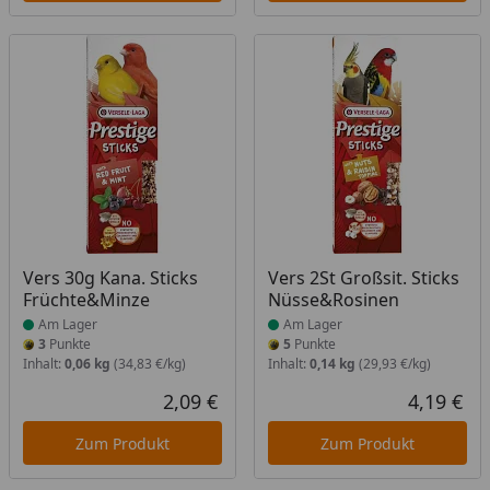
Produkt am Lager
Produkt am Lager
Vers 30g Kana. Sticks
Vers 2St Großsit. Sticks
Früchte&Minze
Nüsse&Rosinen
Am Lager
Am Lager
3
Punkte
5
Punkte
Inhalt:
0,06 kg
(34,83 €/kg)
Inhalt:
0,14 kg
(29,93 €/kg)
2,09 €
4,19 €
Aktueller Preis
Akt
Zum Produkt
Zum Produkt