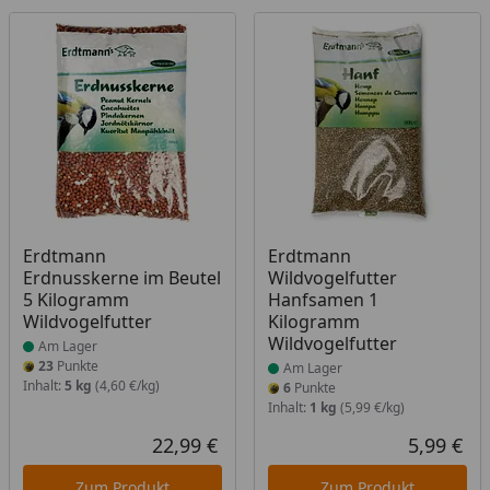
Produkt am Lager
Produkt am Lager
Erdtmann
Erdtmann
Erdnusskerne im Beutel
Wildvogelfutter
5 Kilogramm
Hanfsamen 1
Wildvogelfutter
Kilogramm
Wildvogelfutter
Am Lager
23
Punkte
Am Lager
Inhalt:
5 kg
(4,60 €/kg)
6
Punkte
Inhalt:
1 kg
(5,99 €/kg)
22,99 €
5,99 €
Aktueller Preis
Akt
Zum Produkt
Zum Produkt