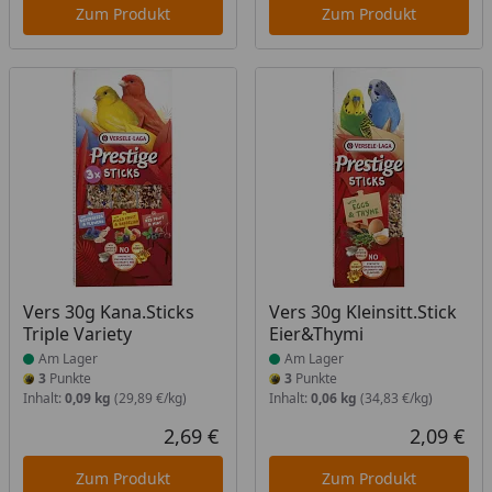
Zum Produkt
Zum Produkt
Produkt am Lager
Produkt am Lager
Vers 30g Kana.Sticks
Vers 30g Kleinsitt.Stick
Triple Variety
Eier&Thymi
Am Lager
Am Lager
3
Punkte
3
Punkte
Inhalt:
0,09 kg
(29,89 €/kg)
Inhalt:
0,06 kg
(34,83 €/kg)
2,69 €
2,09 €
Aktueller Preis
Akt
Zum Produkt
Zum Produkt