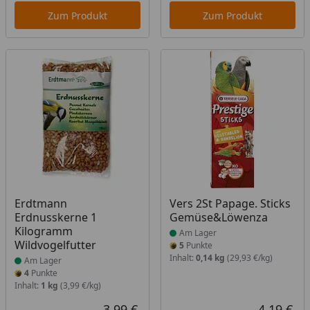
Zum Produkt
Zum Produkt
Produkt am Lager
Produkt am Lager
Erdtmann
Vers 2St Papage. Sticks
Erdnusskerne 1
Gemüse&Löwenza
Kilogramm
Am Lager
Wildvogelfutter
5
Punkte
Inhalt:
0,14 kg
(29,93 €/kg)
Am Lager
4
Punkte
Inhalt:
1 kg
(3,99 €/kg)
3,99 €
4,19 €