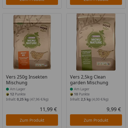
Produkt am Lager
Produkt am Lager
Vers 250g Insekten
Vers 2,5kg Clean
Mischung
garden Mischung
Am Lager
Am Lager
12
Punkte
10
Punkte
Inhalt:
0,25 kg
(47,96 €/kg)
Inhalt:
2,5 kg
(4,00 €/kg)
11,99 €
9,99 €
Aktueller Preis
Akt
Zum Produkt
Zum Produkt