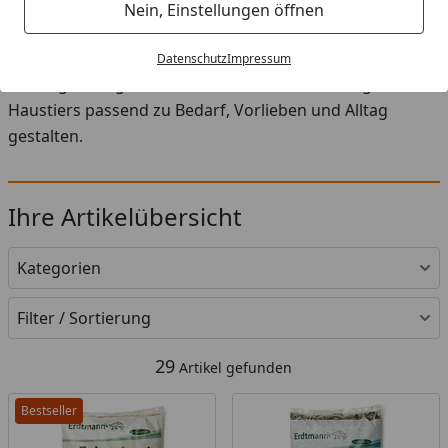
Startseite
Nein, Einstellungen öffnen
In der Kategorie Nüsse & Kerne für Vögel finden Sie eine
sorgfältig zusammengestellte Auswahl an Futter, Snacks
Datenschutz
Impressum
und Ergänzungen. So können Sie die Ernährung Ihres
Haustiers passend zu Bedarf, Vorlieben und Alltag
gestalten.
Ihre Artikelübersicht
Kategorien
Filter / Sortierung
29
Artikel gefunden
Bestseller