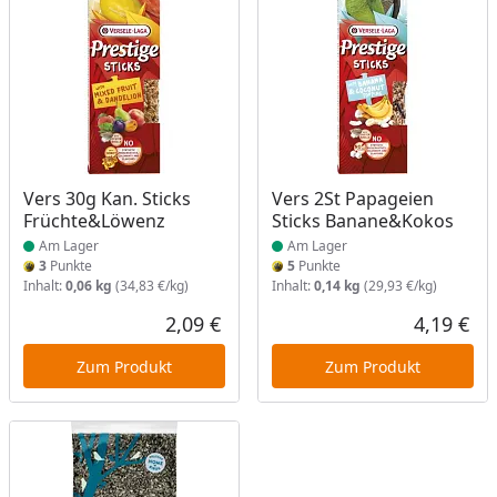
Produkt am Lager
Produkt am Lager
Vers 30g Kan. Sticks
Vers 2St Papageien
Früchte&Löwenz
Sticks Banane&Kokos
Am Lager
Am Lager
3
Punkte
5
Punkte
Inhalt:
0,06 kg
(34,83 €/kg)
Inhalt:
0,14 kg
(29,93 €/kg)
2,09 €
4,19 €
Aktueller Preis
Akt
Zum Produkt
Zum Produkt