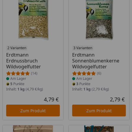
Produkt am Lager
2 Varianten
Produkt am Lager
3 Varianten
Erdtmann
Erdtmann
Erdnussbruch
Sonnenblumenkerne
Wildvogelfutter
Wildvogelfutter
(14)
(6)
Am Lager
Am Lager
5
Punkte
3
Punkte
Inhalt:
1 kg
(4,79 €/kg)
Inhalt:
1 kg
(2,79 €/kg)
4,79 €
2,79 €
Aktueller Preis
Akt
Zum Produkt
Zum Produkt