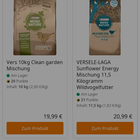
Produkt am Lager
Produkt am Lager
Vers 10kg Clean garden
VERSELE-LAGA
Mischung
Sunflower Energy
Mischung 11,5
Am Lager
Kilogramm
20
Punkte
Wildvogelfutter
Inhalt:
10 kg
(2,00 €/kg)
Am Lager
21
Punkte
Inhalt:
11,5 kg
(1,83 €/kg)
19,99 €
20,99 €
Aktueller Preis
Akt
Zum Produkt
Zum Produkt