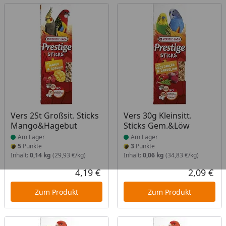
Produkt am Lager
Produkt am Lager
Vers 2St Großsit. Sticks
Vers 30g Kleinsitt.
Mango&Hagebut
Sticks Gem.&Löw
Am Lager
Am Lager
5
Punkte
3
Punkte
Inhalt:
0,14 kg
(29,93 €/kg)
Inhalt:
0,06 kg
(34,83 €/kg)
4,19 €
2,09 €
Aktueller Preis
Akt
Zum Produkt
Zum Produkt