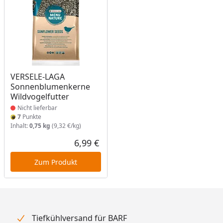
Produkt nicht lieferbar
VERSELE-LAGA
Sonnenblumenkerne
Wildvogelfutter
Nicht lieferbar
7
Punkte
Inhalt:
0,75 kg
(9,32 €/kg)
6,99 €
Aktueller Preis
Zum Produkt
Tiefkühlversand für BARF