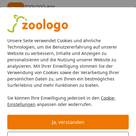
ZOOLOGO-App
Öffnen
Banner schließen
ZOOLOGO
kostenlos - Im App Store
Alle Produkte
Mein Konto
Wunschl
Eink
Unsere Seite verwendet Cookies und ähnliche
4,73
/ 5
Suchen
Technologien, um die Benutzererfahrung auf unserer
Website zu verbessern, Inhalte und Anzeigen zu
personalisieren und die Nutzung unserer Website zu
analysieren. Mit Ihrer Einwilligung stimmen Sie der
Verwendung von Cookies sowie der Verarbeitung Ihrer
persönlichen Daten zu, um Ihnen ein bestmögliches
Surferlebnis und mehr Funktionen zu bieten.
Sie können Ihre Einwilligung jederzeit in den
Cookie-
Einstellungen
anpassen oder widerrufen.
Nüsse & Kerne
Ja, verstanden
Vogel
Wildvogelfutter
Nüsse & Kerne