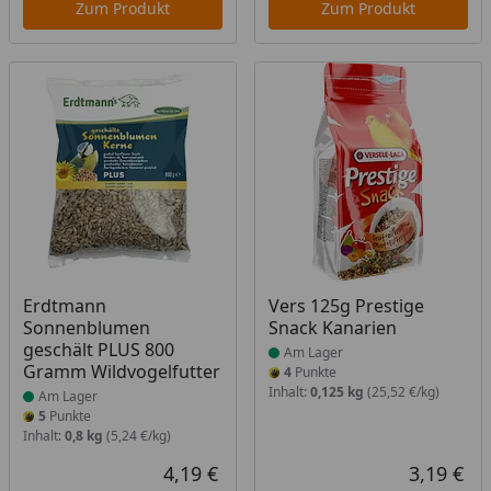
Zum Produkt
Zum Produkt
Produkt am Lager
Produkt am Lager
Erdtmann
Vers 125g Prestige
Sonnenblumen
Snack Kanarien
geschält PLUS 800
Am Lager
Gramm Wildvogelfutter
4
Punkte
Inhalt:
0,125 kg
(25,52 €/kg)
Am Lager
5
Punkte
Inhalt:
0,8 kg
(5,24 €/kg)
4,19 €
3,19 €
Aktueller Preis
Akt