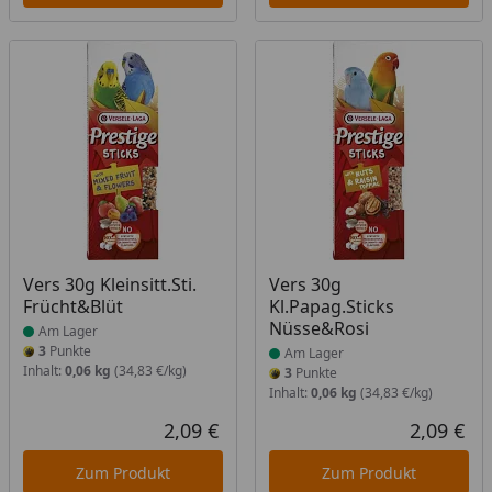
Produkt am Lager
Produkt am Lager
Vers 30g Kleinsitt.Sti.
Vers 30g
Frücht&Blüt
Kl.Papag.Sticks
Nüsse&Rosi
Am Lager
3
Punkte
Am Lager
Inhalt:
0,06 kg
(34,83 €/kg)
3
Punkte
Inhalt:
0,06 kg
(34,83 €/kg)
2,09 €
2,09 €
Aktueller Preis
Akt
Zum Produkt
Zum Produkt