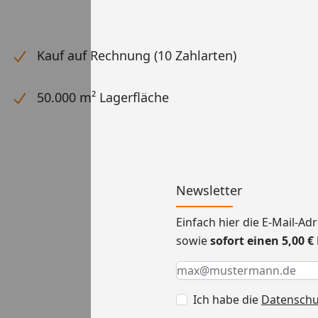
Kauf auf Rechnung (10 Zahlarten)
50.000 m² Lagerfläche
Newsletter
Einfach hier die E-Mail-A
sowie
sofort einen 5,00 
Keine Eingabe erforderlic
Eingabe erforderlich
E-Mail *
Ich habe die
Datensch