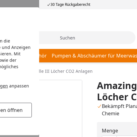
30 Tage Rückgaberecht
Suche
m die
e und Anzeigen
ieren. Mit
r, Pumpen & Zubehör
Pumpen & Abschäumer für Meerwas
owie der
mögliches
 Glas Planarienfalle III Löcher CO2 Anlagen
Amazing 
ngen
anpassen
Löcher 
Bekämpft Plan
gen öffnen
Chemie
Menge