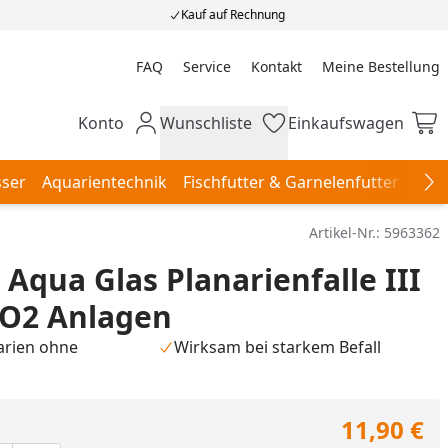
Kauf auf Rechnung
FAQ
Service
Kontakt
Meine Bestellung
Meine Bestellung
Konto
Wunschliste
Einkaufswagen
Mein Konto
Wunschliste
Einkaufswagen
ser
Aquarientechnik
Fischfutter & Garnelenfutter
Aqu
Na
Artikel-Nr.:
5963362
Aqua Glas Planarienfalle III
CO2 Anlagen
arien ohne
Wirksam bei starkem Befall
11,90 €