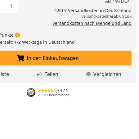
inkl. 19% MwSt.
ge um eins verringern
duktmenge manuell eingeben
Produktmenge um eins erhöhen
4,90 € Versandkosten in Deutschland
Versandkostenfrei ab 6 Stück
Versandkosten nach Menge und Land
Punkte
eferzeit: 1-2 Werktage in Deutschland
In den Einkaufswagen
In den Einkaufswagen legen
iste
Teilen
Vergleichen
dukt zur Wunschliste hinzufügen
Teilen
Produkt Vergle
4,74
/ 5
23.587 Bewertungen
nzufügen