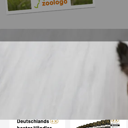
Trusted Shops
„Gute Erfahru
Zoologo,schnelle Lie
top“
4,74
/ 5
31.07.202
23.587 Bewertungen
Auszeichnungen