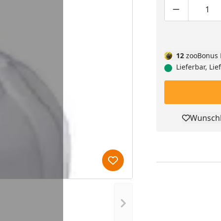
Produktmen
Pro
12
zooBonus 
Lieferbar, Li
Wunschl
Pro
Produkt zur Wunschliste hi
Nächstes Bild anzeigen