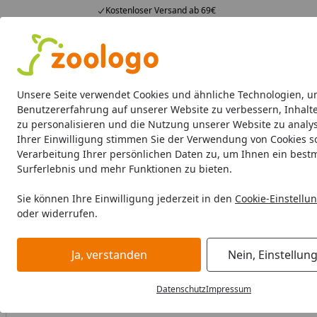
Kostenloser Versand ab 69€
4,74
/ 5
23.587 Bewertungen
Alle Produkte
Angebote
Neuheiten
Sommerhits
Alle Produkte
Unsere Seite verwendet Cookies und ähnliche Technologien, u
Benutzererfahrung auf unserer Website zu verbessern, Inhalt
zu personalisieren und die Nutzung unserer Website zu analys
Aquaristik
Aquarien
Beleuchtung
Aquarienfilte
Ihrer Einwilligung stimmen Sie der Verwendung von Cookies s
Verarbeitung Ihrer persönlichen Daten zu, um Ihnen ein best
Aquaristik
Aquarientechnik
CO2 Anlagen
Amazing Aqua
Surferlebnis und mehr Funktionen zu bieten.
Startseite
Sie können Ihre Einwilligung jederzeit in den
Cookie-Einstellu
oder widerrufen.
Ja, verstanden
Nein, Einstellun
Datenschutz
Impressum