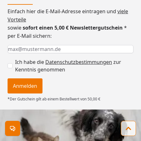
Einfach hier die E-Mail-Adresse eintragen und
viele
Vorteile
sowie
sofort einen 5,00 € Newslettergutschein
*
per E-Mail sichern:
Keine Eingabe erforderlich
Eingabe erforderlich
E-Mail *
Ich habe die
Datenschutzbestimmungen
zur
Kenntnis genommen
Anmelden
*Der Gutschein gilt ab einem Bestellwert von 50,00 €
Kontakt öffnen
Zum 
Trusted Shops