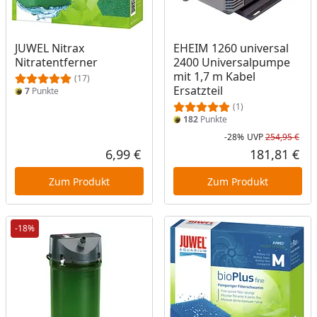
JUWEL Nitrax
EHEIM 1260 universal
Nitratentferner
2400 Universalpumpe
mit 1,7 m Kabel
(17)
Ersatzteil
7
Punkte
(1)
182
Punkte
-28%
UVP
254,95 €
Rab
Urs
6,99 €
181,81 €
Aktueller Preis
Akt
Zum Produkt
Zum Produkt
-18%