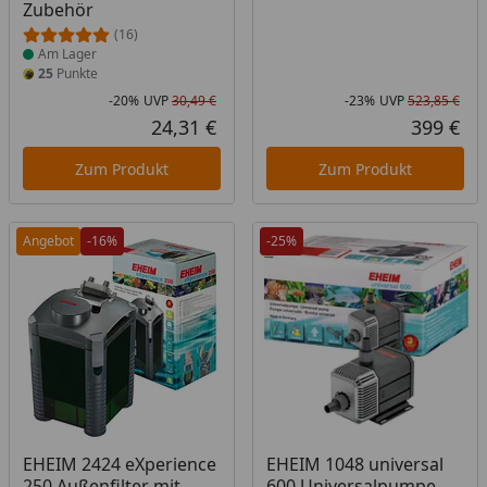
Zubehör
(16)
Am Lager
25
Punkte
-20%
UVP
30,49 €
-23%
UVP
523,85 €
Rabatt in Prozent
Ursprünglicher Preis
Rab
Urs
24,31 €
399 €
Aktueller Preis
Akt
Zum Produkt
Zum Produkt
Angebot
-16%
-25%
EHEIM 2424 eXperience
EHEIM 1048 universal
250 Außenfilter mit
600 Universalpumpe