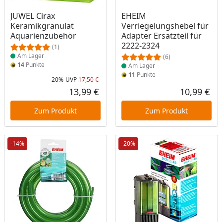
Produkt am Lager
Produkt am Lager
JUWEL Cirax
EHEIM
Keramikgranulat
Verriegelungshebel für
Aquarienzubehör
Adapter Ersatzteil für
2222-2324
(1)
Am Lager
(6)
14
Punkte
Am Lager
11
Punkte
-20%
UVP
17,50 €
Rabatt in Prozent
Ursprünglicher Preis
13,99 €
10,99 €
Aktueller Preis
Akt
Zum Produkt
Zum Produkt
-14%
-20%