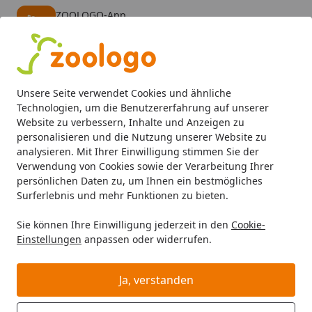
ZOOLOGO-App
Öffnen
Banner schließen
ZOOLOGO
kostenlos - Im App Store
Alle Produkte
Mein Konto
Wunschl
Eink
Unsere Seite verwendet Cookies und ähnliche
4,74
/ 5
Suchen
Technologien, um die Benutzererfahrung auf unserer
Website zu verbessern, Inhalte und Anzeigen zu
personalisieren und die Nutzung unserer Website zu
analysieren. Mit Ihrer Einwilligung stimmen Sie der
Verwendung von Cookies sowie der Verarbeitung Ihrer
persönlichen Daten zu, um Ihnen ein bestmögliches
Surferlebnis und mehr Funktionen zu bieten.
Sie können Ihre Einwilligung jederzeit in den
Cookie-
Einstellungen
anpassen oder widerrufen.
Aquarienfilter, Pumpen &
Zubehör
Ja, verstanden
Aquaristik
Aquarienfilter, Pumpen & Zubehör