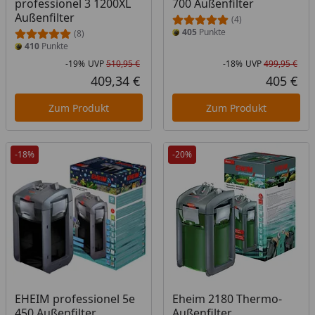
professionel 3 1200XL
700 Außenfilter
Außenfilter
(4)
405
Punkte
(8)
410
Punkte
-19%
UVP
510,95 €
-18%
UVP
499,95 €
Rabatt in Prozent
Ursprünglicher Preis
Rab
Urs
409,34 €
405 €
Aktueller Preis
Akt
Zum Produkt
Zum Produkt
-18%
-20%
EHEIM professionel 5e
Eheim 2180 Thermo-
450 Außenfilter
Außenfilter