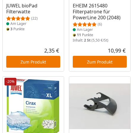
Produkt am Lager
Produkt am Lager
JUWEL bioPad
EHEIM 2615480
Filterwatte
Filterpatrone für
PowerLine 200 (2048)
(22)
Am Lager
(6)
3
Punkte
Am Lager
11
Punkte
Inhalt:
2 St
(5,50 €/St)
2,35 €
10,99 €
Aktueller Preis
Akt
Zum Produkt
Zum Produkt
-20%