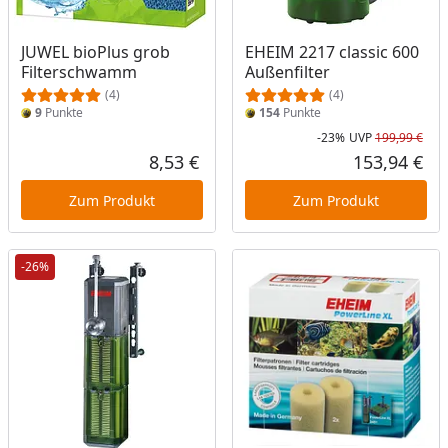
JUWEL bioPlus grob
EHEIM 2217 classic 600
Filterschwamm
Außenfilter
(4)
(4)
9
Punkte
154
Punkte
-23%
UVP
199,99 €
Rab
Urs
8,53 €
153,94 €
Aktueller Preis
Akt
Zum Produkt
Zum Produkt
-26%