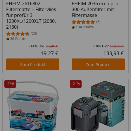
EHEIM 2616802
EHEIM 2036 ecco pro
Filtermatte + Filtervlies
300 Außenfilter mit
für profür 3
Filtermasse
1200XL/1200XLT (2080,
(6)
2180)
134
Punkte
(25)
20
Punkte
-14%
UVP
22,49 €
-18%
UVP
163,95 €
Rabatt in Prozent
Ursprünglicher Preis
Rab
Urs
19,27 €
133,93 €
Aktueller Preis
Akt
Zum Produkt
Zum Produkt
-23%
-21%