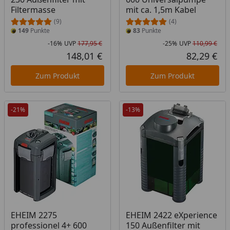
Filtermasse
mit ca. 1,5m Kabel
(9)
(4)
149
Punkte
83
Punkte
-16%
UVP
177,95 €
-25%
UVP
110,99 €
Rabatt in Prozent
Ursprünglicher Preis
Rab
Urs
148,01 €
82,29 €
Aktueller Preis
Akt
Zum Produkt
Zum Produkt
-21%
-13%
EHEIM 2275
EHEIM 2422 eXperience
professionel 4+ 600
150 Außenfilter mit