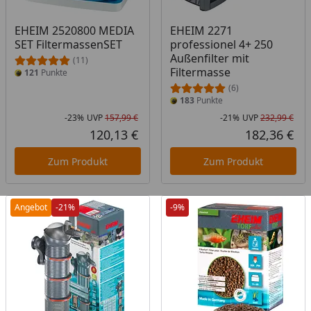
EHEIM 2520800 MEDIA
EHEIM 2271
SET FiltermassenSET
professionel 4+ 250
Außenfilter mit
(11)
Filtermasse
121
Punkte
(6)
183
Punkte
-23%
UVP
157,99 €
-21%
UVP
232,99 €
Rabatt in Prozent
Ursprünglicher Preis
Rab
Urs
120,13 €
182,36 €
Aktueller Preis
Akt
Zum Produkt
Zum Produkt
Angebot
-21%
-9%