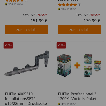
152
Punkte
(8)
180
Punkte
-45%
UVP
276,95 €
-31%
UVP
260,95 €
Rabatt in Prozent
Ursprünglicher Preis
Rab
Urs
151,99 €
179,99 €
Aktueller Preis
Akt
Zum Produkt
Zum Produkt
-20%
-23%
Produkt am Lager
EHEIM 4005310
EHEIM Professional 3
InstallationsSET2
1200XL Vorteils-Paket
ø16/22mm - Druckseite
399
Punkte