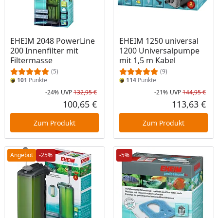
EHEIM 2048 PowerLine
EHEIM 1250 universal
200 Innenfilter mit
1200 Universalpumpe
Filtermasse
mit 1,5 m Kabel
(5)
(9)
101
Punkte
114
Punkte
-24%
UVP
132,95 €
-21%
UVP
144,95 €
Rabatt in Prozent
Ursprünglicher Preis
Rab
Urs
100,65 €
113,63 €
Aktueller Preis
Akt
Zum Produkt
Zum Produkt
Angebot
-25%
-5%