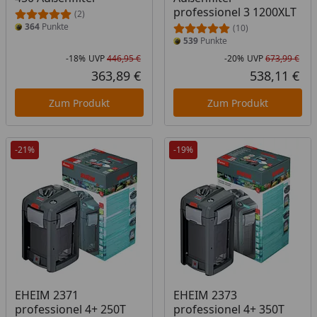
professionel 3 1200XLT
(2)
364
Punkte
(10)
539
Punkte
-18%
UVP
446,95 €
-20%
UVP
673,99 €
Rabatt in Prozent
Ursprünglicher Preis
Rab
Urs
363,89 €
538,11 €
Aktueller Preis
Akt
Zum Produkt
Zum Produkt
-21%
-19%
EHEIM 2371
EHEIM 2373
professionel 4+ 250T
professionel 4+ 350T