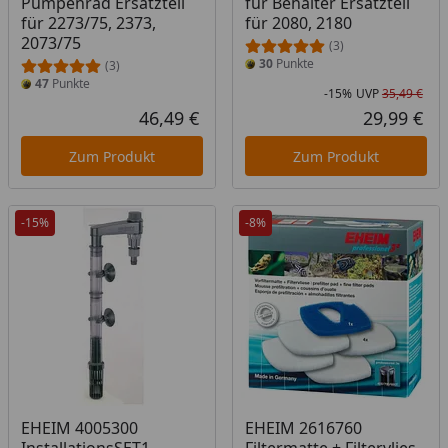
Pumpenrad Ersatzteil
für Behälter Ersatzteil
für 2273/75, 2373,
für 2080, 2180
2073/75
(3)
30
Punkte
(3)
47
Punkte
-15%
UVP
35,49 €
Rab
Urs
46,49 €
29,99 €
Aktueller Preis
Akt
Zum Produkt
Zum Produkt
-15%
-8%
EHEIM 4005300
EHEIM 2616760