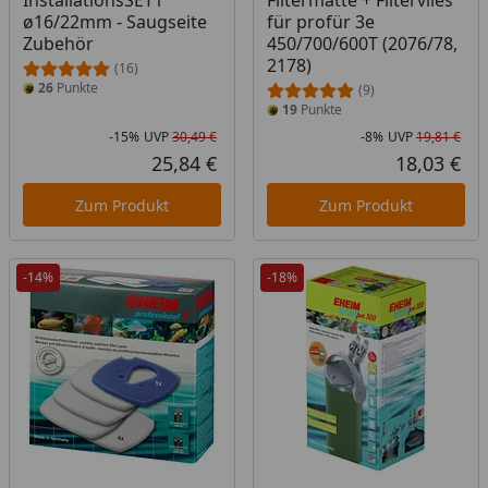
InstallationsSET1
Filtermatte + Filtervlies
ø16/22mm - Saugseite
für profür 3e
Zubehör
450/700/600T (2076/78,
2178)
(16)
26
Punkte
(9)
19
Punkte
-15%
UVP
30,49 €
-8%
UVP
19,81 €
Rabatt in Prozent
Ursprünglicher Preis
Rab
Urs
25,84 €
18,03 €
Aktueller Preis
Akt
Zum Produkt
Zum Produkt
-14%
-18%