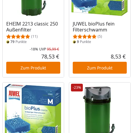
EHEIM 2213 classic 250
JUWEL bioPlus fein
Außenfilter
Filterschwamm
(11)
(5)
79
Punkte
9
Punkte
-18%
UVP
95,99 €
Rabatt in Prozent
Ursprünglicher Preis
78,53 €
8,53 €
Aktueller Preis
Akt
Zum Produkt
Zum Produkt
-23%