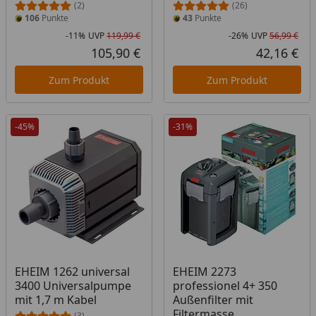
(2)
(26)
106
Punkte
43
Punkte
-11%
UVP
119,99 €
-26%
UVP
56,99 €
Rabatt in Prozent
Ursprünglicher Preis
Rab
Urs
105,90 €
42,16 €
Aktueller Preis
Akt
Zum Produkt
Zum Produkt
-45%
-31%
EHEIM 1262 universal
EHEIM 2273
3400 Universalpumpe
professionel 4+ 350
mit 1,7 m Kabel
Außenfilter mit
Filtermasse
(3)