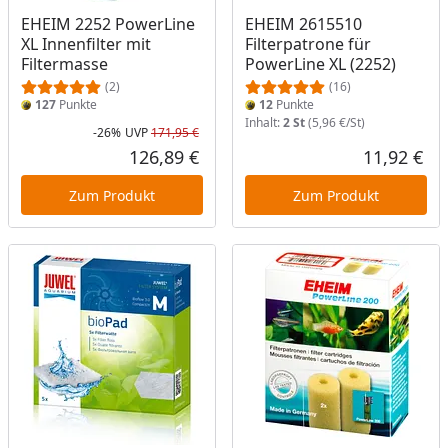
EHEIM 2252 PowerLine
EHEIM 2615510
XL Innenfilter mit
Filterpatrone für
Filtermasse
PowerLine XL (2252)
(2)
(16)
127
Punkte
12
Punkte
Inhalt:
2 St
(5,96 €/St)
-26%
UVP
171,95 €
Rabatt in Prozent
Ursprünglicher Preis
126,89 €
11,92 €
Aktueller Preis
Akt
Zum Produkt
Zum Produkt