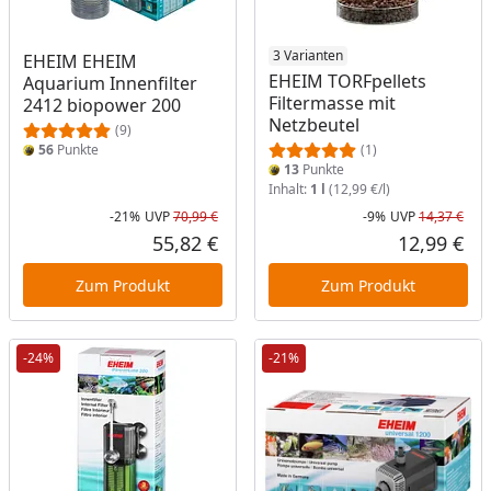
3 Varianten
EHEIM EHEIM
EHEIM TORFpellets
Aquarium Innenfilter
Filtermasse mit
2412 biopower 200
Netzbeutel
(9)
56
Punkte
(1)
13
Punkte
Inhalt:
1 l
(12,99 €/l)
-21%
UVP
70,99 €
-9%
UVP
14,37 €
Rabatt in Prozent
Ursprünglicher Preis
Rab
Urs
55,82 €
12,99 €
Aktueller Preis
Akt
Zum Produkt
Zum Produkt
-24%
-21%