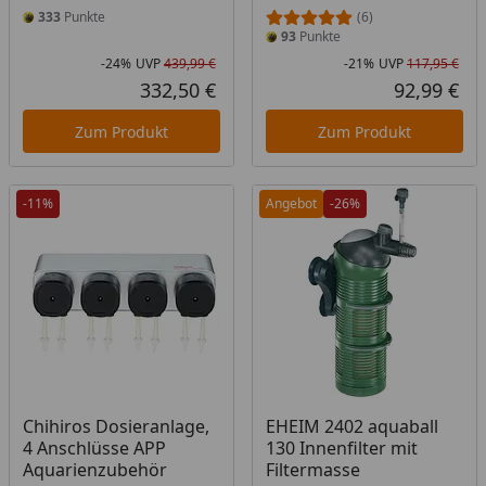
333
Punkte
(6)
93
Punkte
-24%
UVP
439,99 €
-21%
UVP
117,95 €
Rabatt in Prozent
Ursprünglicher Preis
Rab
Urs
332,50 €
92,99 €
Aktueller Preis
Akt
Zum Produkt
Zum Produkt
-11%
Angebot
-26%
Chihiros Dosieranlage,
EHEIM 2402 aquaball
4 Anschlüsse APP
130 Innenfilter mit
Aquarienzubehör
Filtermasse