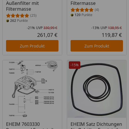
Außenfilter mit
Filtermasse
Filtermasse
(4)
120
Punkte
(25)
262
Punkte
-21%
UVP
330,99 €
-13%
UVP
138,95 €
Rabatt in Prozent
Ursprünglicher Preis
Rab
Urs
261,07 €
119,87 €
Aktueller Preis
Akt
Zum Produkt
Zum Produkt
-15%
EHEIM 7603330
EHEIM Satz Dichtungen