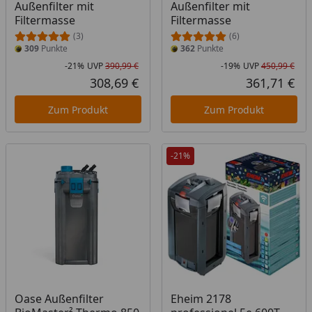
Außenfilter mit
Außenfilter mit
Filtermasse
Filtermasse
(3)
(6)
309
Punkte
362
Punkte
-21%
UVP
390,99 €
-19%
UVP
450,99 €
Rabatt in Prozent
Ursprünglicher Preis
Rab
Urs
308,69 €
361,71 €
Aktueller Preis
Akt
Zum Produkt
Zum Produkt
-21%
Produkt am Lager
Oase Außenfilter
Eheim 2178