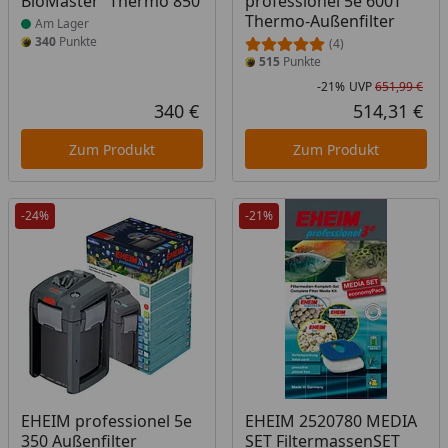
BioMaster² Thermo 850
professionel 5e 600T
Thermo-Außenfilter
Am Lager
340
Punkte
(4)
515
Punkte
-21%
UVP
651,99 €
Rab
Urs
340 €
514,31 €
Aktueller Preis
Akt
Zum Produkt
Zum Produkt
-24%
-21%
EHEIM professionel 5e
EHEIM 2520780 MEDIA
350 Außenfilter
SET FiltermassenSET