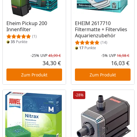
Eheim Pickup 200
EHEIM 2617710
Innenfilter
Filtermatte + Filtervlies
Aquarienzubehör
(1)
35
Punkte
(14)
17
Punkte
-25%
UVP
45,99 €
-5%
UVP
16,98 €
Rabatt in Prozent
Ursprünglicher Preis
Rab
Urs
34,30 €
16,03 €
Aktueller Preis
Akt
Zum Produkt
Zum Produkt
-28%