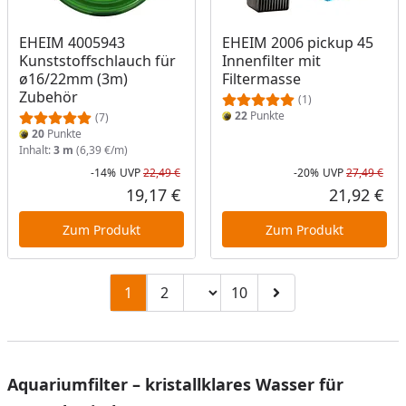
EHEIM 4005943
EHEIM 2006 pickup 45
Kunststoffschlauch für
Innenfilter mit
ø16/22mm (3m)
Filtermasse
Zubehör
(1)
22
Punkte
(7)
20
Punkte
Inhalt:
3 m
(6,39 €/m)
-14%
UVP
22,49 €
-20%
UVP
27,49 €
Rabatt in Prozent
Ursprünglicher Preis
Rab
Urs
19,17 €
21,92 €
Aktueller Preis
Akt
Zum Produkt
Zum Produkt
Seitenzahl ändern
1
2
10
Zu Seite 2
Zu Seite 10
Zur nächsten Seite
Aquariumfilter – kristallklares Wasser für