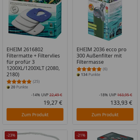
EHEIM 2616802
EHEIM 2036 ecco pro
Filtermatte + Filtervlies
300 Außenfilter mit
für profür 3
Filtermasse
1200XL/1200XLT (2080,
(6)
2180)
134
Punkte
(25)
20
Punkte
-14%
UVP
22,49 €
-18%
UVP
163,95 €
Rabatt in Prozent
Ursprünglicher Preis
Rab
Urs
19,27 €
133,93 €
Aktueller Preis
Akt
Zum Produkt
Zum Produkt
-23%
-21%