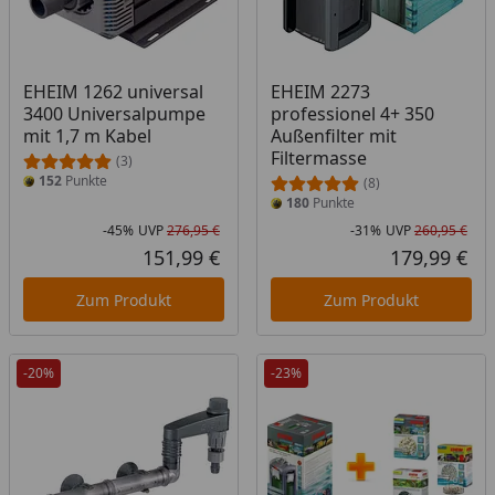
EHEIM 1262 universal
EHEIM 2273
3400 Universalpumpe
professionel 4+ 350
mit 1,7 m Kabel
Außenfilter mit
Filtermasse
(3)
152
Punkte
(8)
180
Punkte
-45%
UVP
276,95 €
-31%
UVP
260,95 €
Rabatt in Prozent
Ursprünglicher Preis
Rab
Urs
151,99 €
179,99 €
Aktueller Preis
Akt
Zum Produkt
Zum Produkt
-20%
-23%