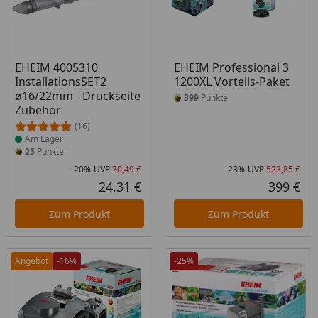
Produkt am Lager
EHEIM 4005310
EHEIM Professional 3
InstallationsSET2
1200XL Vorteils-Paket
ø16/22mm - Druckseite
399
Punkte
Zubehör
(16)
Am Lager
25
Punkte
-20%
UVP
30,49 €
-23%
UVP
523,85 €
Rabatt in Prozent
Ursprünglicher Preis
Rab
Urs
24,31 €
399 €
Aktueller Preis
Akt
Zum Produkt
Zum Produkt
Angebot
-16%
-25%