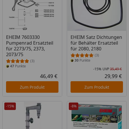
EHEIM 7603330
EHEIM Satz Dichtungen
Pumpenrad Ersatzteil
für Behälter Ersatzteil
für 2273/75, 2373,
für 2080, 2180
2073/75
(3)
30
Punkte
(3)
47
Punkte
-15%
UVP
35,49 €
Rab
Urs
46,49 €
29,99 €
Aktueller Preis
Akt
Zum Produkt
Zum Produkt
-15%
-8%