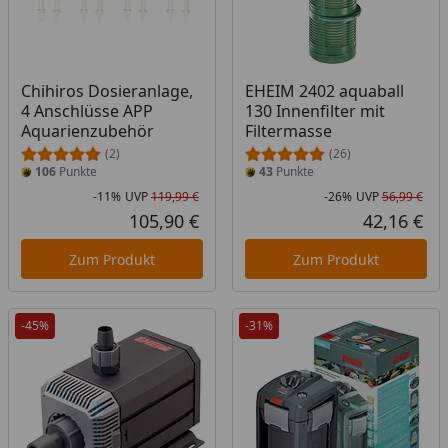
Chihiros Dosieranlage,
EHEIM 2402 aquaball
4 Anschlüsse APP
130 Innenfilter mit
Aquarienzubehör
Filtermasse
(2)
(26)
106
Punkte
43
Punkte
-11%
UVP
119,99 €
-26%
UVP
56,99 €
Rabatt in Prozent
Ursprünglicher Preis
Rab
Urs
105,90 €
42,16 €
Aktueller Preis
Akt
Zum Produkt
Zum Produkt
-45%
-31%