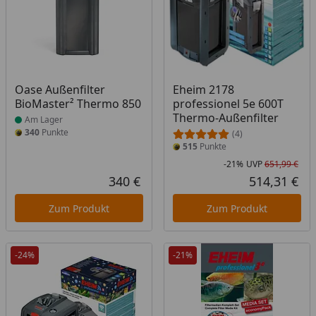
Produkt am Lager
Oase Außenfilter
Eheim 2178
BioMaster² Thermo 850
professionel 5e 600T
Thermo-Außenfilter
Am Lager
340
Punkte
(4)
515
Punkte
-21%
UVP
651,99 €
Rab
Urs
340 €
514,31 €
Aktueller Preis
Akt
Zum Produkt
Zum Produkt
-24%
-21%