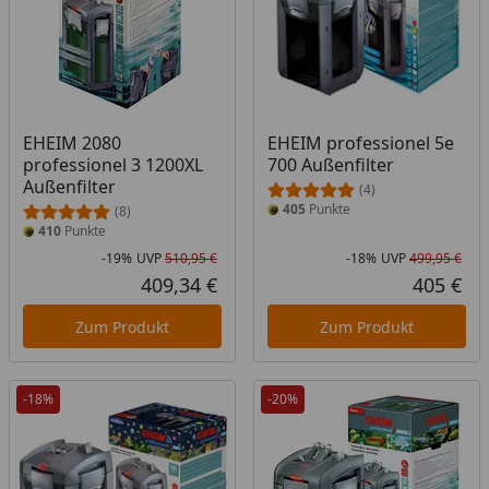
EHEIM 2080
EHEIM professionel 5e
professionel 3 1200XL
700 Außenfilter
Außenfilter
(4)
405
Punkte
(8)
410
Punkte
-19%
UVP
510,95 €
-18%
UVP
499,95 €
Rabatt in Prozent
Ursprünglicher Preis
Rab
Urs
409,34 €
405 €
Aktueller Preis
Akt
Zum Produkt
Zum Produkt
-18%
-20%