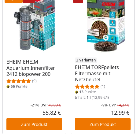
3 Varianten
EHEIM EHEIM
EHEIM TORFpellets
Aquarium Innenfilter
Filtermasse mit
2412 biopower 200
Netzbeutel
(9)
56
Punkte
(1)
13
Punkte
Inhalt:
1 l
(12,99 €/l)
-21%
UVP
70,99 €
-9%
UVP
14,37 €
Rabatt in Prozent
Ursprünglicher Preis
Rab
Urs
55,82 €
12,99 €
Aktueller Preis
Akt
Zum Produkt
Zum Produkt