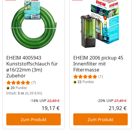
EHEIM 4005943
EHEIM 2006 pickup 45
Kunststoffschlauch für
Innenfilter mit
ø16/22mm (3m)
Filtermasse
Zubehör
(1)
22
Punkte
(7)
20
Punkte
Inhalt:
3 m
(6,39 €/m)
-14%
UVP
22,49 €
-20%
UVP
27,49 €
Rabatt in Prozent
Ursprünglicher Preis
Rab
Urs
19,17 €
21,92 €
Aktueller Preis
Akt
Zum Produkt
Zum Produkt