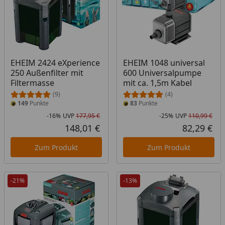
EHEIM 2424 eXperience
EHEIM 1048 universal
250 Außenfilter mit
600 Universalpumpe
Filtermasse
mit ca. 1,5m Kabel
(9)
(4)
149
Punkte
83
Punkte
-16%
UVP
177,95 €
-25%
UVP
110,99 €
Rabatt in Prozent
Ursprünglicher Preis
Rab
Urs
148,01 €
82,29 €
Aktueller Preis
Akt
Zum Produkt
Zum Produkt
-21%
-13%