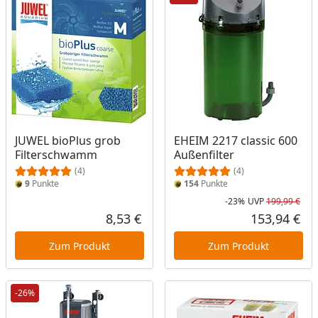
JUWEL bioPlus grob
EHEIM 2217 classic 600
Filterschwamm
Außenfilter
(4)
(4)
9
Punkte
154
Punkte
-23%
UVP
199,99 €
Rab
Urs
8,53 €
153,94 €
Aktueller Preis
Akt
Zum Produkt
Zum Produkt
-26%