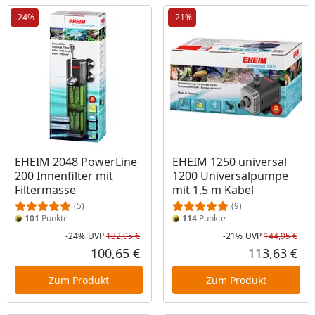
-24%
-21%
EHEIM 2048 PowerLine
EHEIM 1250 universal
200 Innenfilter mit
1200 Universalpumpe
Filtermasse
mit 1,5 m Kabel
(5)
(9)
101
Punkte
114
Punkte
-24%
UVP
132,95 €
-21%
UVP
144,95 €
Rabatt in Prozent
Ursprünglicher Preis
Rab
Urs
100,65 €
113,63 €
Aktueller Preis
Akt
Zum Produkt
Zum Produkt