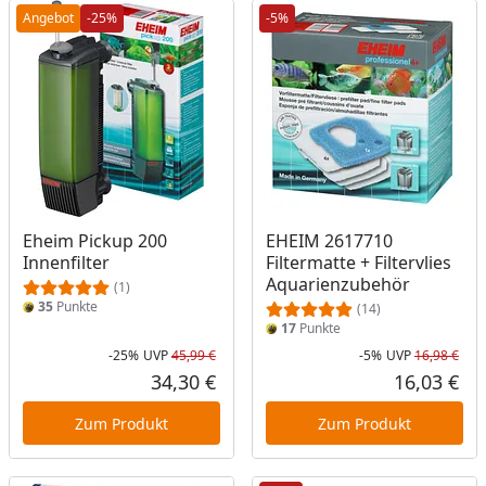
Angebot
-25%
-5%
Eheim Pickup 200
EHEIM 2617710
Innenfilter
Filtermatte + Filtervlies
Aquarienzubehör
(1)
35
Punkte
(14)
17
Punkte
-25%
UVP
45,99 €
-5%
UVP
16,98 €
Rabatt in Prozent
Ursprünglicher Preis
Rab
Urs
34,30 €
16,03 €
Aktueller Preis
Akt
Zum Produkt
Zum Produkt