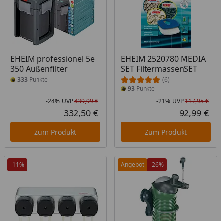
EHEIM professionel 5e
EHEIM 2520780 MEDIA
350 Außenfilter
SET FiltermassenSET
333
Punkte
(6)
93
Punkte
-24%
UVP
439,99 €
-21%
UVP
117,95 €
Rabatt in Prozent
Ursprünglicher Preis
Rab
Urs
332,50 €
92,99 €
Aktueller Preis
Akt
Zum Produkt
Zum Produkt
-11%
Angebot
-26%