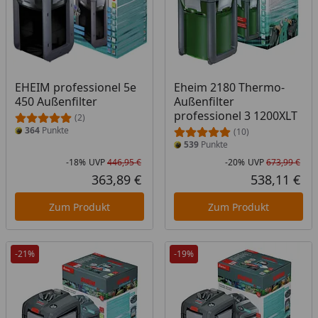
EHEIM professionel 5e
Eheim 2180 Thermo-
450 Außenfilter
Außenfilter
professionel 3 1200XLT
(2)
364
Punkte
(10)
539
Punkte
-18%
UVP
446,95 €
-20%
UVP
673,99 €
Rabatt in Prozent
Ursprünglicher Preis
Rab
Urs
363,89 €
538,11 €
Aktueller Preis
Akt
Zum Produkt
Zum Produkt
-21%
-19%