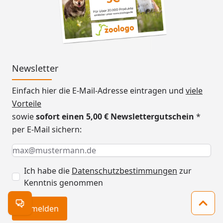
Newsletter
Einfach hier die E-Mail-Adresse eintragen und
viele
Vorteile
sowie
sofort einen 5,00 € Newslettergutschein
*
per E-Mail sichern:
Keine Eingabe erforderlich
Eingabe erforderlich
E-Mail *
Ich habe die
Datenschutzbestimmungen
zur
Kenntnis genommen
Kontakt öffnen
Zum 
Anmelden