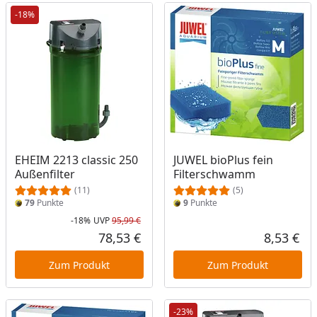
-18%
EHEIM 2213 classic 250
JUWEL bioPlus fein
Außenfilter
Filterschwamm
(11)
(5)
79
Punkte
9
Punkte
-18%
UVP
95,99 €
Rabatt in Prozent
Ursprünglicher Preis
78,53 €
8,53 €
Aktueller Preis
Akt
Zum Produkt
Zum Produkt
-23%