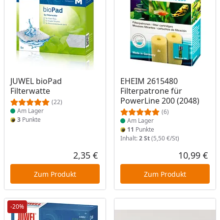
Produkt am Lager
Produkt am Lager
JUWEL bioPad
EHEIM 2615480
Filterwatte
Filterpatrone für
PowerLine 200 (2048)
(22)
Am Lager
(6)
3
Punkte
Am Lager
11
Punkte
Inhalt:
2 St
(5,50 €/St)
2,35 €
10,99 €
Aktueller Preis
Akt
Zum Produkt
Zum Produkt
-20%