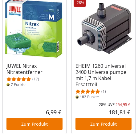
-28%
JUWEL Nitrax
EHEIM 1260 universal
Nitratentferner
2400 Universalpumpe
mit 1,7 m Kabel
(17)
Ersatzteil
7
Punkte
(1)
182
Punkte
-28%
UVP
254,95 €
Rab
Urs
6,99 €
181,81 €
Aktueller Preis
Akt
Zum Produkt
Zum Produkt