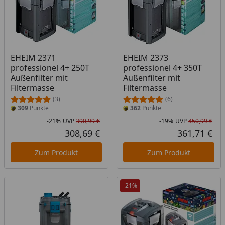
EHEIM 2371
EHEIM 2373
professionel 4+ 250T
professionel 4+ 350T
Außenfilter mit
Außenfilter mit
Filtermasse
Filtermasse
(3)
(6)
309
Punkte
362
Punkte
-21%
UVP
390,99 €
-19%
UVP
450,99 €
Rabatt in Prozent
Ursprünglicher Preis
Rab
Urs
308,69 €
361,71 €
Aktueller Preis
Akt
Zum Produkt
Zum Produkt
-21%