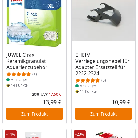
Produkt am Lager
Produkt am Lager
JUWEL Cirax
EHEIM
Keramikgranulat
Verriegelungshebel für
Aquarienzubehör
Adapter Ersatzteil für
2222-2324
(1)
Am Lager
(6)
14
Punkte
Am Lager
11
Punkte
-20%
UVP
17,50 €
Rabatt in Prozent
Ursprünglicher Preis
13,99 €
10,99 €
Aktueller Preis
Akt
Zum Produkt
Zum Produkt
-14%
-20%