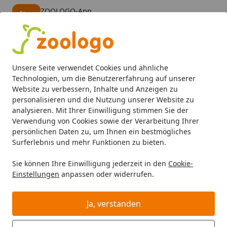
ZOOLOGO-App
Öffnen
Banner schließen
ZOOLOGO
kostenlos - Im App Store
Alle Produkte
Mein Konto
Wunschl
Eink
Unsere Seite verwendet Cookies und ähnliche
4,73
/ 5
Suchen
Technologien, um die Benutzererfahrung auf unserer
Website zu verbessern, Inhalte und Anzeigen zu
personalisieren und die Nutzung unserer Website zu
analysieren. Mit Ihrer Einwilligung stimmen Sie der
Verwendung von Cookies sowie der Verarbeitung Ihrer
persönlichen Daten zu, um Ihnen ein bestmögliches
Surferlebnis und mehr Funktionen zu bieten.
Sie können Ihre Einwilligung jederzeit in den
Cookie-
Einstellungen
anpassen oder widerrufen.
Aquarienfilter, Pumpen &
Zubehör
Ja, verstanden
Aquaristik
Aquarienfilter, Pumpen & Zubehör