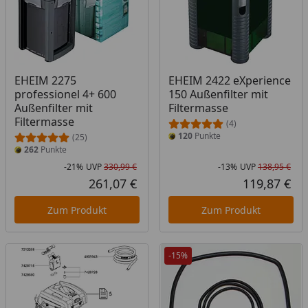
EHEIM 2275
EHEIM 2422 eXperience
professionel 4+ 600
150 Außenfilter mit
Außenfilter mit
Filtermasse
Filtermasse
(4)
120
Punkte
(25)
262
Punkte
-21%
UVP
330,99 €
-13%
UVP
138,95 €
Rabatt in Prozent
Ursprünglicher Preis
Rab
Urs
261,07 €
119,87 €
Aktueller Preis
Akt
Zum Produkt
Zum Produkt
-15%