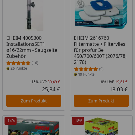
EHEIM 4005300
EHEIM 2616760
InstallationsSET1
Filtermatte + Filtervlies
ø16/22mm - Saugseite
für profür 3e
Zubehör
450/700/600T (2076/78,
2178)
(16)
26
Punkte
(9)
19
Punkte
-15%
UVP
30,49 €
-8%
UVP
19,81 €
Rabatt in Prozent
Ursprünglicher Preis
Rab
Urs
25,84 €
18,03 €
Aktueller Preis
Akt
Zum Produkt
Zum Produkt
-14%
-18%