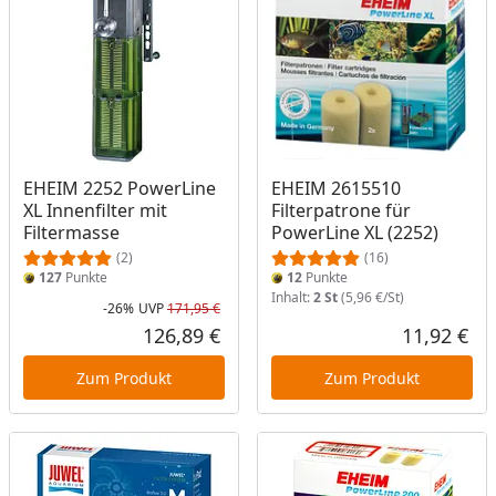
EHEIM 2252 PowerLine
EHEIM 2615510
XL Innenfilter mit
Filterpatrone für
Filtermasse
PowerLine XL (2252)
(2)
(16)
127
Punkte
12
Punkte
Inhalt:
2 St
(5,96 €/St)
-26%
UVP
171,95 €
Rabatt in Prozent
Ursprünglicher Preis
126,89 €
11,92 €
Aktueller Preis
Akt
Zum Produkt
Zum Produkt