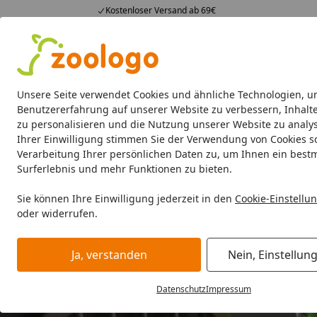
Kostenloser Versand ab 69€
4,74
/ 5
23.587 Bewertungen
Alle Produkte
Angebote
Neuheiten
Sommerhits
Alle Produkte
Unsere Seite verwendet Cookies und ähnliche Technologien, u
Benutzererfahrung auf unserer Website zu verbessern, Inhalt
zu personalisieren und die Nutzung unserer Website zu analys
Aquaristik
Aquarien
Beleuchtung
Aquarienfilte
Ihrer Einwilligung stimmen Sie der Verwendung von Cookies s
Verarbeitung Ihrer persönlichen Daten zu, um Ihnen ein best
Surferlebnis und mehr Funktionen zu bieten.
Sie können Ihre Einwilligung jederzeit in den
Cookie-Einstellu
oder widerrufen.
Ja, verstanden
Nein, Einstellun
Datenschutz
Impressum