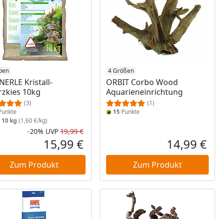
ben
4 Größen
ERLE Kristall-
ORBIT Corbo Wood
zkies 10kg
Aquarieneinrichtung
(3)
(1)
unkte
15
Punkte
:
10 kg
(1,60 €/kg)
-20%
UVP
19,99 €
Prozent
cher Preis
Rabatt in Prozent
Ursprünglicher Preis
15,99 €
14,99 €
reis
Aktueller Preis
Akt
Zum Produkt
Zum Produkt