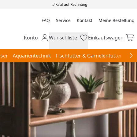
Kauf auf Rechnung
FAQ
Service
Kontakt
Meine Bestellung
Meine Bestellung
Konto
Wunschliste
Einkaufswagen
Mein Konto
Wunschliste
Einkaufswagen
ser
Aquarientechnik
Fischfutter & Garnelenfutter
Aqu
Na