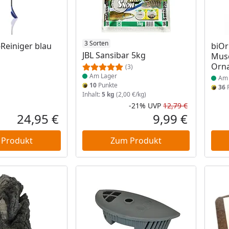
 Lager
Produkt am Lager
3 Sorten
Prod
-Reiniger blau
biO
JBL Sansibar 5kg
Mus
Orn
(3)
Am Lager
Am 
10
Punkte
36
P
Inhalt:
5 kg
(2,00 €/kg)
-21%
UVP
12,79 €
Rabatt in 
Ursprüngli
24,95 €
9,99 €
Aktueller Preis
Aktueller P
 Produkt
Zum Produkt