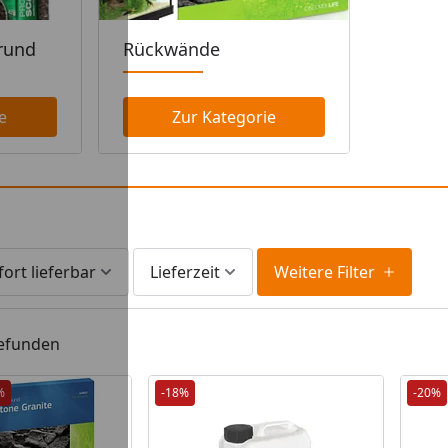
rund
Rückwände
e
Zur Kategorie
fort lieferbar
Lieferzeit
Weitere Filter
gefunden
%
-18%
-20%