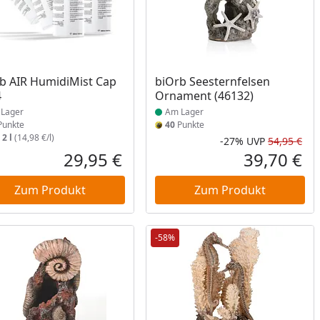
ukt am Lager
Produkt am Lager
b AIR HumidiMist Cap
biOrb Seesternfelsen
4
Ornament (46132)
Lager
Am Lager
unkte
40
Punkte
:
2 l
(14,98 €/l)
-27%
UVP
54,95 €
Prozent
cher Preis
Rab
Urs
29,95 €
39,70 €
reis
Aktueller Preis
Akt
Zum Produkt
Zum Produkt
-58%