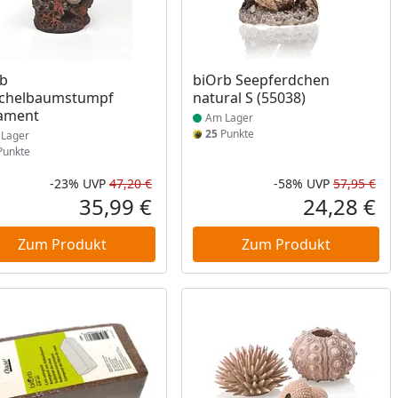
ukt am Lager
Produkt am Lager
rb
biOrb Seepferdchen
chelbaumstumpf
natural S (55038)
ament
Am Lager
25
Punkte
Lager
unkte
-23%
UVP
47,20 €
-58%
UVP
57,95 €
Prozent
cher Preis
Rabatt in Prozent
Ursprünglicher Preis
Rab
Urs
35,99 €
24,28 €
reis
Aktueller Preis
Akt
Zum Produkt
Zum Produkt