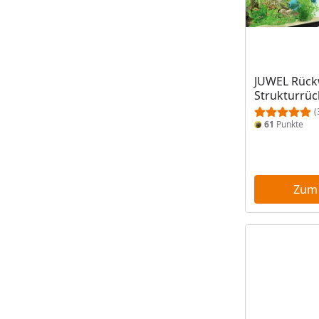
JUWEL Rückw
Strukturrü
(
61
Punkte
Zum