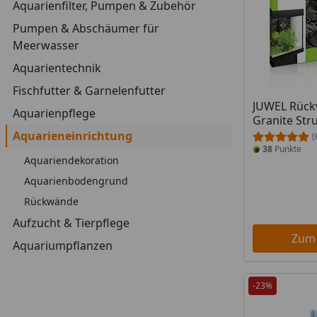
Aquarienfilter, Pumpen & Zubehör
Pumpen & Abschäumer für
Meerwasser
Aquarientechnik
Fischfutter & Garnelenfutter
JUWEL Rück
Aquarienpflege
Granite St
Aquarieneinrichtung
(
38
Punkte
Aquariendekoration
Aquarienbodengrund
Rückwände
Aufzucht & Tierpflege
Zum
Aquariumpflanzen
-23%