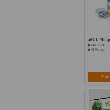
Produkt am
biOrb Pfleg
Am Lager
40
Punkte
Zum