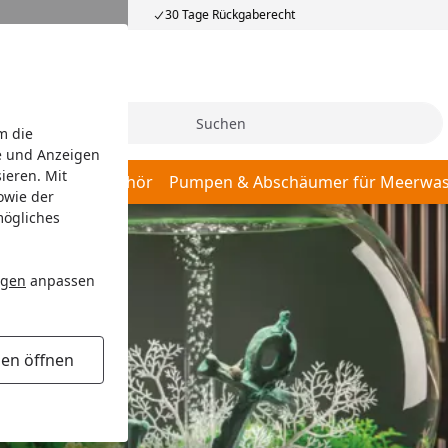
30 Tage Rückgaberecht
Suche
m die
e und Anzeigen
ieren. Mit
r, Pumpen & Zubehör
Pumpen & Abschäumer für Meerwas
owie der
mögliches
ngen
anpassen
gen öffnen