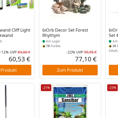
Produkt am Lager
Prod
and Cliff Light
biOrb Decor Set Forest
biOr
ckwand
Rhythym
Set 
3)
Am Lager
Am 
78
Punkte
30
P
Inhalt
-12%
UVP
69,00 €
-22%
UVP
99,95 €
Rabatt in Prozent
Ursprünglicher Preis
Rabatt in 
Ursprüngli
60,53 €
77,10 €
Aktueller Preis
Aktueller P
 Produkt
Zum Produkt
-21%
-23%