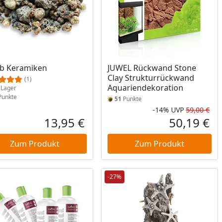
ukt am Lager
b Keramiken
JUWEL Rückwand Stone
Clay Strukturrückwand
(1)
Aquariendekoration
Lager
unkte
51
Punkte
-14%
UVP
59,00 €
Prozent
cher Preis
Rab
Urs
13,95 €
50,19 €
reis
Aktueller Preis
Akt
Zum Produkt
Zum Produkt
-27%