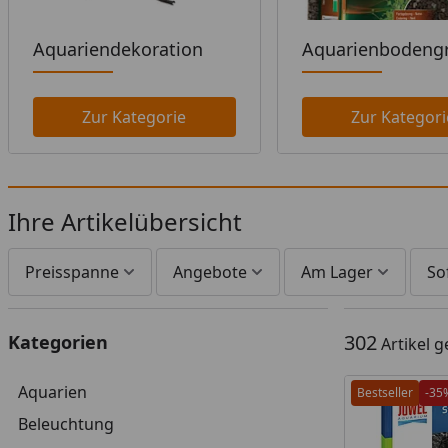
Aquariendekoration
Aquarienbodeng
Zur Kategorie
Zur Kategori
Ihre Artikelübersicht
Preisspanne
Angebote
Am Lager
So
302
Kategorien
Artikel 
Aquarien
Bestseller
-35
Beleuchtung