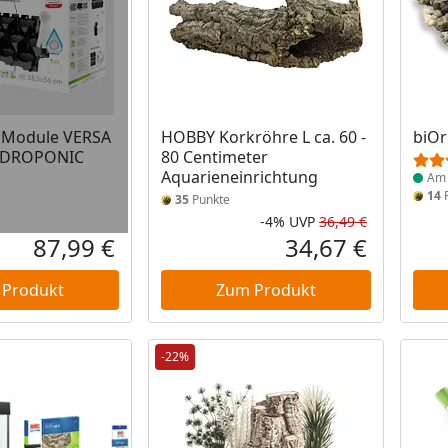
Prod
l Module VERSA
HOBBY Korkröhre L ca. 60 -
biOr
YDROPONIC
80 Centimeter
Aquarieneinrichtung
Am 
14
P
35
Punkte
-4%
UVP
36,49 €
Rabatt in 
Ursprüngli
87,99 €
34,67 €
Aktueller Preis
Aktueller P
 Produkt
Zum Produkt
-22%