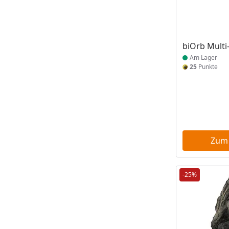
Produkt am
biOrb Multi
Am Lager
25
Punkte
Zum
-25%