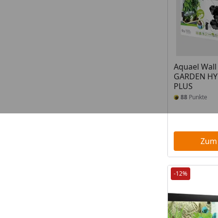
Aquael Wal
GARDEN H
PLUS
88
Punkte
Zum
-12%