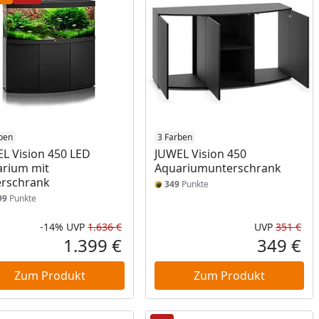
ben
3 Farben
L Vision 450 LED
JUWEL Vision 450
rium mit
Aquariumunterschrank
rschrank
349
Punkte
99
Punkte
-14%
UVP
1.636 €
UVP
351 €
Prozent
cher Preis
Rabatt in Prozent
Ursprünglicher Preis
Urs
1.399 €
349 €
reis
Aktueller Preis
Akt
Zum Produkt
Zum Produkt