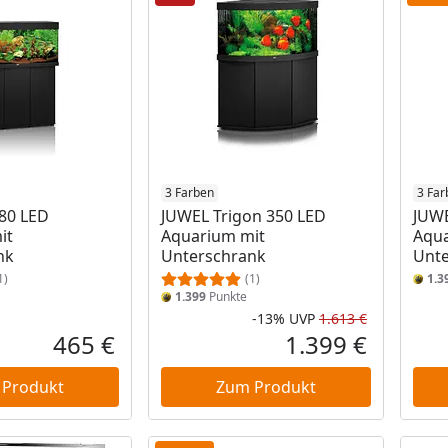
3 Farben
3 Far
80 LED
JUWEL Trigon 350 LED
JUWE
it
Aquarium mit
Aqua
nk
Unterschrank
Unte
1)
(1)
1.3
1.399
Punkte
-13%
UVP
1.613 €
Rabatt in 
Ursprüngli
465 €
1.399 €
Aktueller Preis
Aktueller P
 Produkt
Zum Produkt