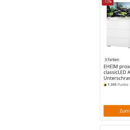
-12%
3 Farben
EHEIM prox
classicLED 
Unterschra
1.395
Punkte
Zum