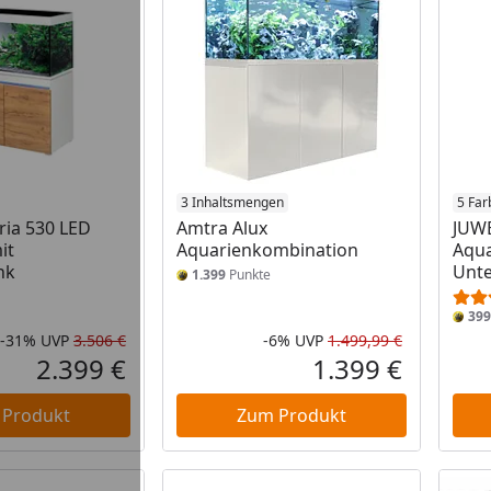
3 Inhaltsmengen
5 Far
ria 530 LED
Amtra Alux
JUWE
it
Aquarienkombination
Aqua
nk
Unte
1.399
Punkte
399
-31%
UVP
3.506 €
-6%
UVP
1.499,99 €
Rabatt in Prozent
Ursprünglicher Preis
Rabatt in 
Ursprüngli
2.399 €
1.399 €
Aktueller Preis
Aktueller P
 Produkt
Zum Produkt