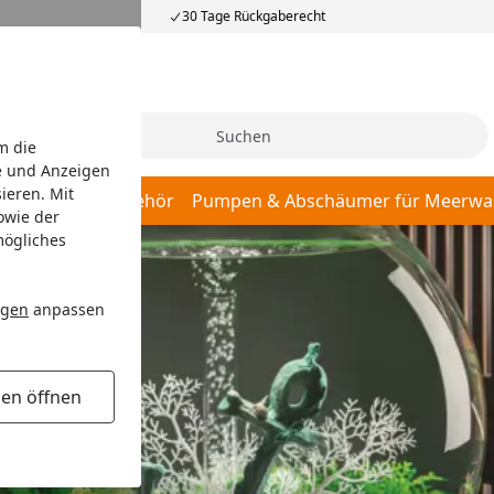
30 Tage Rückgaberecht
Suche
m die
e und Anzeigen
ieren. Mit
er, Pumpen & Zubehör
Pumpen & Abschäumer für Meerwa
owie der
mögliches
ngen
anpassen
gen öffnen