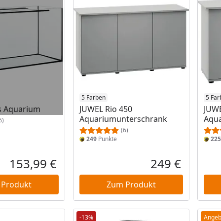
5 Farben
5 Far
s Aquarium
JUWEL Rio 450
JUWE
Aquariumunterschrank
Aqu
6)
(6)
249
Punkte
225
153,99 €
249 €
Aktueller Preis
Aktueller P
 Produkt
Zum Produkt
-13%
Angeb