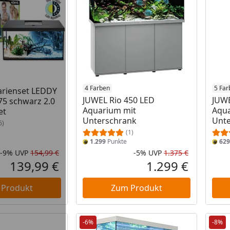
4 Farben
5 Far
arienset LEDDY
JUWEL Rio 450 LED
JUWE
5 schwarz 2.0
Aquarium mit
Aqua
et
Unterschrank
Unte
6)
(1)
1.299
Punkte
629
-9%
UVP
154,99 €
-5%
UVP
1.375 €
Rabatt in Prozent
Ursprünglicher Preis
Rabatt in 
Ursprüngli
139,99 €
1.299 €
Aktueller Preis
Aktueller P
 Produkt
Zum Produkt
-6%
-8%