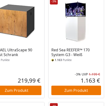
-3%
EL UltraScape 90
Red Sea REEFER™ 170
st Schrank
System G3 - Weiß
Punkte
1.163
Punkte
-3%
UVP
1.199 €
Rab
Urs
219,99 €
1.163 €
reis
Aktueller Preis
Akt
Zum Produkt
Zum Produkt