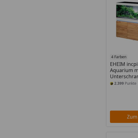
4 Farben
EHEIM incpi
Aquarium m
Unterschra
2.399
Punkte
Zum