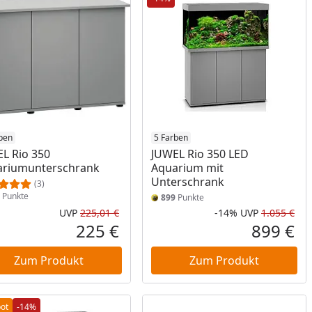
ben
5 Farben
L Rio 350
JUWEL Rio 350 LED
ariumunterschrank
Aquarium mit
Unterschrank
(3)
Punkte
899
Punkte
UVP
225,01 €
-14%
UVP
1.055 €
Ursprünglicher Preis
Rab
Urs
225 €
899 €
reis
Aktueller Preis
Akt
Zum Produkt
Zum Produkt
ot
-14%