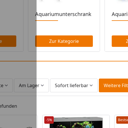
Aquariumunterschrank
Aquar
e
Zur Kategorie
te
Am Lager
Sofort lieferbar
Weitere Fil
gefunden
-5%
Bestse