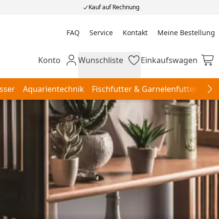
Kauf auf Rechnung
FAQ
Service
Kontakt
Meine Bestellung
Meine Bestellung
Konto
Wunschliste
Einkaufswagen
Mein Konto
Wunschliste
Einkaufswagen
sser
Aquarientechnik
Fischfutter & Garnelenfutter
Aqu
Na