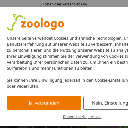
Kostenloser Versand ab 69€
4,74
/ 5
23.588 Bewertungen
Alle Produkte
Angebote
Neuheiten
Sommerhits
Alle Produkte
Unsere Seite verwendet Cookies und ähnliche Technologien, u
Benutzererfahrung auf unserer Website zu verbessern, Inhalt
zu personalisieren und die Nutzung unserer Website zu analys
Aquaristik
Aquarien
Beleuchtung
Aquarienfilt
Ihrer Einwilligung stimmen Sie der Verwendung von Cookies s
Verarbeitung Ihrer persönlichen Daten zu, um Ihnen ein best
Surferlebnis und mehr Funktionen zu bieten.
Sie können Ihre Einwilligung jederzeit in den
Cookie-Einstellu
oder widerrufen.
Ja, verstanden
Nein, Einstellun
Datenschutz
Impressum