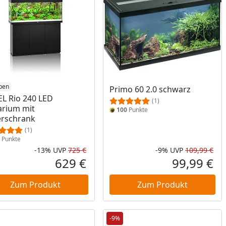
ben
Primo 60 2.0 schwarz
L Rio 240 LED
(1)
rium mit
100
Punkte
rschrank
(1)
Punkte
-13%
UVP
725 €
-9%
UVP
109,99 €
Prozent
cher Preis
Rabatt in Prozent
Ursprünglicher Preis
Rab
Urs
629 €
99,99 €
reis
Aktueller Preis
Akt
Zum Produkt
Zum Produkt
-9%