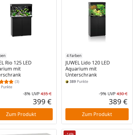
ben
4 Farben
L Rio 125 LED
JUWEL Lido 120 LED
rium mit
Aquarium mit
rschrank
Unterschrank
(3)
389
Punkte
Punkte
-8%
UVP
435 €
-9%
UVP
430 €
Prozent
cher Preis
Rabatt in Prozent
Ursprünglicher Preis
Rab
Urs
399 €
389 €
reis
Aktueller Preis
Akt
Zum Produkt
Zum Produkt
-14%