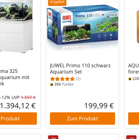
Angebot
JUWEL Primo 110 schwarz
AQUA
ima 325
Aquarium Set
fore
Aquarium mit
(2)
220
nk
200
Punkte
-12%
UVP
1.597 €
Rabatt in Prozent
Ursprünglicher Preis
1.394,12 €
199,99 €
Aktueller Preis
Aktueller P
 Produkt
Zum Produkt