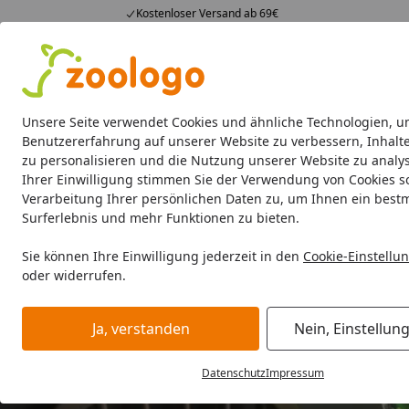
Kostenloser Versand ab 69€
4,74
/ 5
23.588 Bewertungen
Alle Produkte
Angebote
Neuheiten
Sommerhits
Alle Produkte
Unsere Seite verwendet Cookies und ähnliche Technologien, u
Benutzererfahrung auf unserer Website zu verbessern, Inhalt
zu personalisieren und die Nutzung unserer Website zu analys
Aquaristik
Aquarien
Beleuchtung
Aquarienfilt
Ihrer Einwilligung stimmen Sie der Verwendung von Cookies s
Verarbeitung Ihrer persönlichen Daten zu, um Ihnen ein best
Surferlebnis und mehr Funktionen zu bieten.
Sie können Ihre Einwilligung jederzeit in den
Cookie-Einstellu
oder widerrufen.
Ja, verstanden
Nein, Einstellun
Datenschutz
Impressum