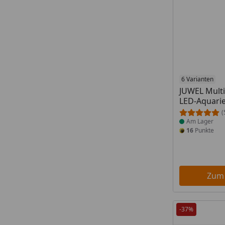
Produkt am
6 Varianten
JUWEL Mult
LED-Aquari
(
Am Lager
16
Punkte
Zum
-37%