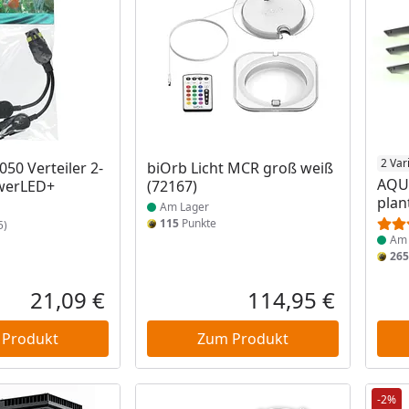
Produkt am Lager
Prod
2 Var
50 Verteiler 2-
biOrb Licht MCR groß weiß
AQU
owerLED+
(72167)
plan
Am Lager
115
Punkte
5)
Am 
265
21,09 €
114,95 €
Aktueller Preis
Aktueller P
 Produkt
Zum Produkt
-2%