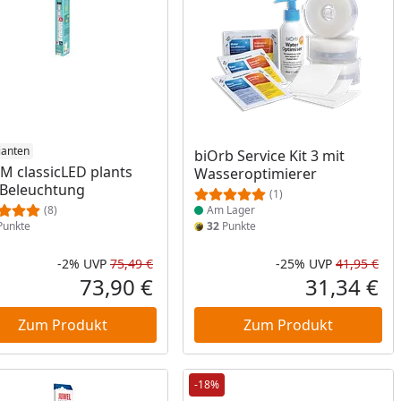
ianten
Produkt am Lager
biOrb Service Kit 3 mit
M classicLED plants
Wasseroptimierer
Beleuchtung
(1)
(8)
Am Lager
unkte
32
Punkte
-2%
UVP
75,49 €
-25%
UVP
41,95 €
Prozent
cher Preis
Rabatt in Prozent
Ursprünglicher Preis
Rab
Urs
73,90 €
31,34 €
reis
Aktueller Preis
Akt
Zum Produkt
Zum Produkt
-18%