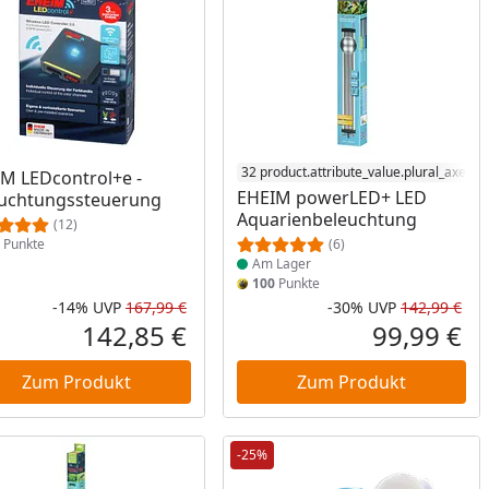
Produkt am Lager
32 product.attribute_value.plural_axes_l
M LEDcontrol+e -
EHEIM powerLED+ LED
uchtungssteuerung
Aquarienbeleuchtung
(12)
Punkte
(6)
Am Lager
100
Punkte
-14%
UVP
167,99 €
-30%
UVP
142,99 €
Rabatt in Prozent
Ursprünglicher Preis
Rab
Urs
142,85 €
99,99 €
reis
Aktueller Preis
Akt
Zum Produkt
Zum Produkt
-25%