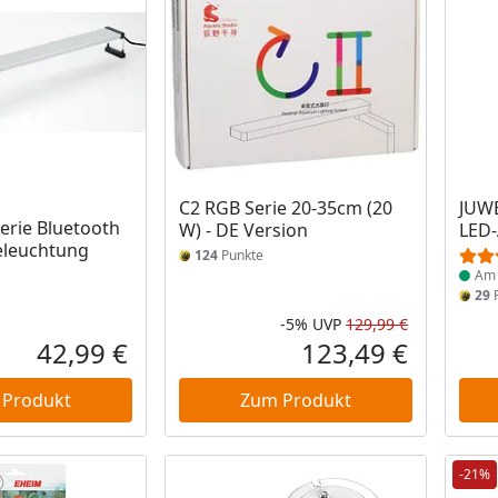
Prod
C2 RGB Serie 20-35cm (20
JUWE
Serie Bluetooth
W) - DE Version
LED-
leuchtung
124
Punkte
Am 
29
P
-5%
UVP
129,99 €
Rabatt in 
Ursprüngli
42,99 €
123,49 €
Aktueller Preis
Aktueller P
 Produkt
Zum Produkt
-21%