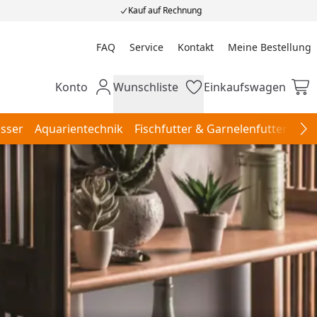
Kauf auf Rechnung
FAQ
Service
Kontakt
Meine Bestellung
Meine Bestellung
Konto
Wunschliste
Einkaufswagen
Mein Konto
Wunschliste
Einkaufswagen
sser
Aquarientechnik
Fischfutter & Garnelenfutter
Aqu
Na