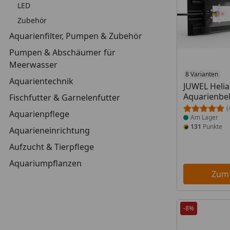
LED
Zubehör
Aquarienfilter, Pumpen & Zubehör
Pumpen & Abschäumer für
Meerwasser
Produkt am
8 Varianten
Aquarientechnik
JUWEL Heli
Aquarienbe
Fischfutter & Garnelenfutter
(
Aquarienpflege
Am Lager
131
Punkte
Aquarieneinrichtung
Aufzucht & Tierpflege
Aquariumpflanzen
Zum
-8%