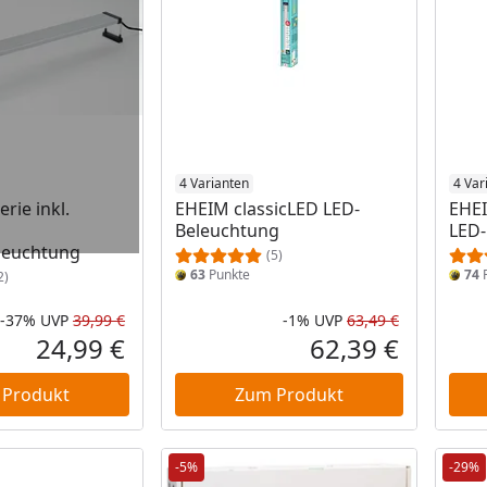
4 Varianten
4 Var
erie inkl.
EHEIM classicLED LED-
EHEI
Beleuchtung
LED-
leuchtung
(5)
63
Punkte
74
P
2)
-37%
UVP
39,99 €
-1%
UVP
63,49 €
Rabatt in Prozent
Ursprünglicher Preis
Rabatt in 
Ursprüngli
24,99 €
62,39 €
Aktueller Preis
Aktueller P
 Produkt
Zum Produkt
-5%
-29%