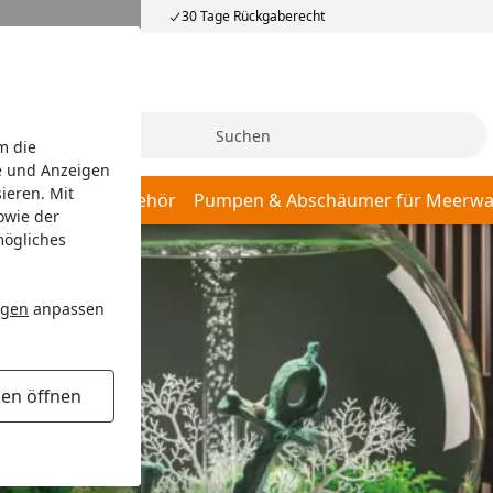
30 Tage Rückgaberecht
Suche
m die
e und Anzeigen
ieren. Mit
er, Pumpen & Zubehör
Pumpen & Abschäumer für Meerwa
owie der
mögliches
ngen
anpassen
gen öffnen