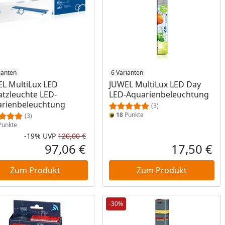
ianten
6 Varianten
L MultiLux LED
JUWEL MultiLux LED Day
atzleuchte LED-
LED-Aquarienbeleuchtung
rienbeleuchtung
(3)
18
Punkte
(3)
unkte
-19%
UVP
120,00 €
Prozent
cher Preis
Rabatt in Prozent
Ursprünglicher Preis
97,06 €
17,50 €
reis
Aktueller Preis
Akt
Zum Produkt
Zum Produkt
-30%