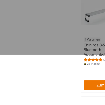
4 Varianten
Chihiros B-S
Bluetooth
Aquarienbe
(
25
Punkte
Zum