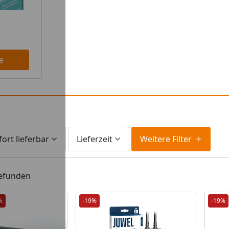
e
fort lieferbar
Lieferzeit
Weitere Filter
gefunden
%
-19%
-19%