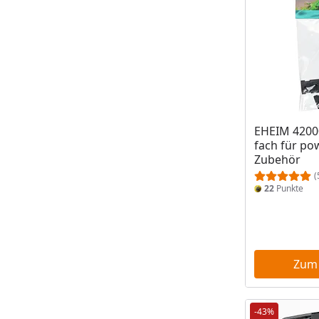
EHEIM 42000
fach für p
Zubehör
(
22
Punkte
Zum
-43%