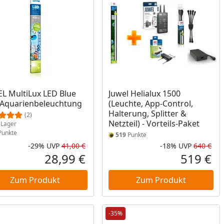
ukt am Lager
L MultiLux LED Blue
Juwel Helialux 1500
Aquarienbeleuchtung
(Leuchte, App-Control,
Halterung, Splitter &
(2)
Netzteil) - Vorteils-Paket
Lager
unkte
519
Punkte
-29%
UVP
41,00 €
-18%
UVP
640 €
Prozent
cher Preis
Rabatt in Prozent
Ursprünglicher Preis
Rab
Urs
28,99 €
519 €
reis
Aktueller Preis
Akt
Zum Produkt
Zum Produkt
-35%