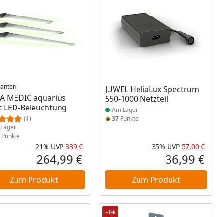
ukt am Lager
ianten
Produkt am Lager
JUWEL HeliaLux Spectrum
A MEDIC aquarius
550-1000 Netzteil
t LED-Beleuchtung
Am Lager
(1)
37
Punkte
Lager
Punkte
-21%
UVP
339 €
-35%
UVP
57,00 €
Rabatt in Prozent
Ursprünglicher Preis
Rab
Urs
264,99 €
36,99 €
reis
Aktueller Preis
Akt
Zum Produkt
Zum Produkt
-8%