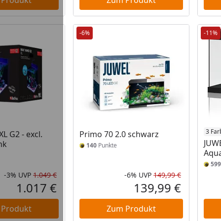
 Produkt
Zum Produkt
-6%
-11%
3 Far
 G2 - excl.
Primo 70 2.0 schwarz
JUWE
nk
140
Punkte
Aqua
599
-3%
UVP
1.049 €
-6%
UVP
149,99 €
Rabatt in Prozent
Ursprünglicher Preis
Rabatt in 
Ursprüngli
1.017 €
139,99 €
Aktueller Preis
Aktueller P
 Produkt
Zum Produkt