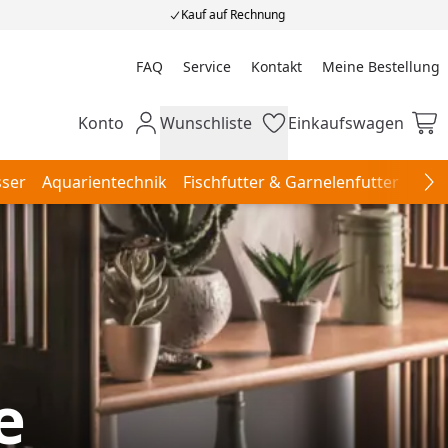
Kauf auf Rechnung
FAQ
Service
Kontakt
Meine Bestellung
Meine Bestellung
Konto
Wunschliste
Einkaufswagen
Mein Konto
Wunschliste
Einkaufswagen
ser
Aquarientechnik
Fischfutter & Garnelenfutter
Aqu
Na
e