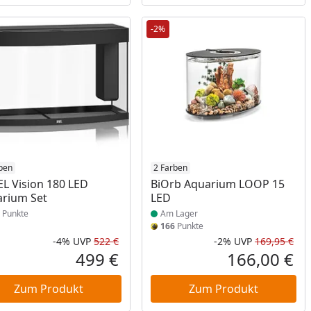
-2%
ben
Produkt am Lager
2 Farben
L Vision 180 LED
BiOrb Aquarium LOOP 15
rium Set
LED
Punkte
Am Lager
166
Punkte
-4%
UVP
522 €
-2%
UVP
169,95 €
Prozent
cher Preis
Rabatt in Prozent
Ursprünglicher Preis
Rab
Urs
499 €
166,00 €
reis
Aktueller Preis
Akt
Zum Produkt
Zum Produkt