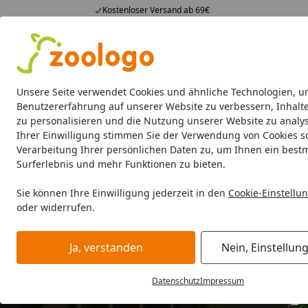
Kostenloser Versand ab 69€
4,74
/ 5
23.588 Bewertungen
Alle Produkte
Angebote
Neuheiten
Sommerhits
Alle Produkte
Unsere Seite verwendet Cookies und ähnliche Technologien, u
Benutzererfahrung auf unserer Website zu verbessern, Inhalt
zu personalisieren und die Nutzung unserer Website zu analys
Aquaristik
Aquarien
Beleuchtung
Aquarienfilte
Ihrer Einwilligung stimmen Sie der Verwendung von Cookies s
Verarbeitung Ihrer persönlichen Daten zu, um Ihnen ein best
Surferlebnis und mehr Funktionen zu bieten.
Sie können Ihre Einwilligung jederzeit in den
Cookie-Einstellu
oder widerrufen.
Ja, verstanden
Nein, Einstellun
Datenschutz
Impressum