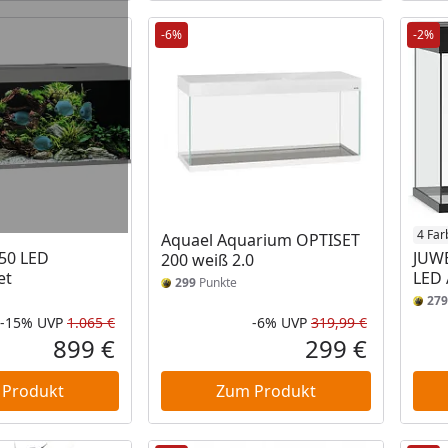
-6%
-2%
4 Far
Aquael Aquarium OPTISET
50 LED
JUWE
200 weiß 2.0
et
LED 
299
Punkte
279
-15%
UVP
1.065 €
-6%
UVP
319,99 €
Rabatt in Prozent
Ursprünglicher Preis
Rabatt in 
Ursprüngli
899 €
299 €
Aktueller Preis
Aktueller P
 Produkt
Zum Produkt