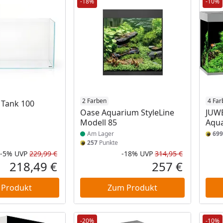
-18%
-10%
Produkt am Lager
2 Farben
4 Far
 Tank 100
Oase Aquarium StyleLine
JUWE
Modell 85
Aqua
Am Lager
699
257
Punkte
-5%
UVP
229,99 €
-18%
UVP
314,95 €
Rabatt in Prozent
Ursprünglicher Preis
Rabatt in 
Ursprüngli
218,49 €
257 €
Aktueller Preis
Aktueller P
 Produkt
Zum Produkt
-20%
-10%