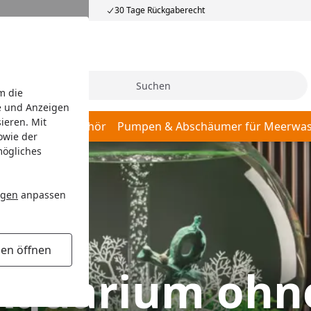
30 Tage Rückgaberecht
Suche
m die
e und Anzeigen
ieren. Mit
r, Pumpen & Zubehör
Pumpen & Abschäumer für Meerwas
owie der
mögliches
ngen
anpassen
gen öffnen
Aquarium ohn