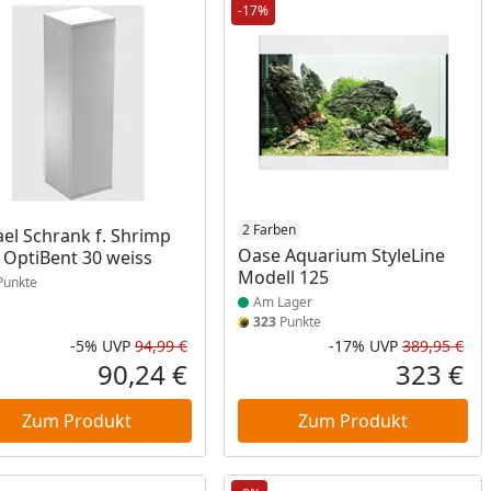
-17%
Produkt am Lager
2 Farben
el Schrank f. Shrimp
Oase Aquarium StyleLine
/ OptiBent 30 weiss
Modell 125
unkte
Am Lager
323
Punkte
-5%
UVP
94,99 €
-17%
UVP
389,95 €
Prozent
cher Preis
Rabatt in Prozent
Ursprünglicher Preis
Rab
Urs
90,24 €
323 €
reis
Aktueller Preis
Akt
Zum Produkt
Zum Produkt