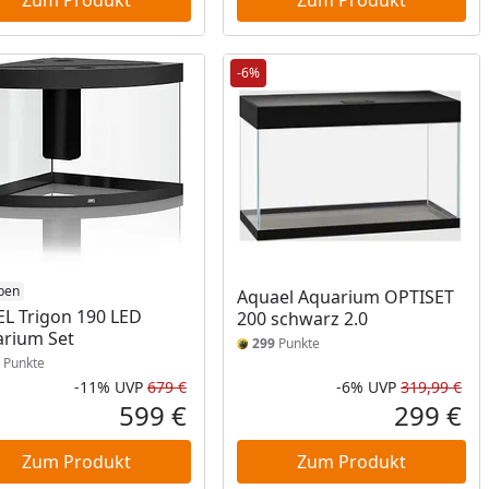
Zum Produkt
Zum Produkt
-6%
ben
Aquael Aquarium OPTISET
L Trigon 190 LED
200 schwarz 2.0
rium Set
299
Punkte
Punkte
-11%
UVP
679 €
-6%
UVP
319,99 €
Prozent
cher Preis
Rabatt in Prozent
Ursprünglicher Preis
Rab
Urs
599 €
299 €
reis
Aktueller Preis
Akt
Zum Produkt
Zum Produkt