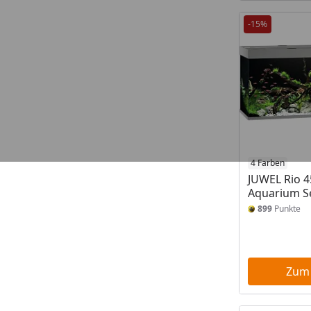
-15%
4 Farben
JUWEL Rio 4
Aquarium S
899
Punkte
Zum