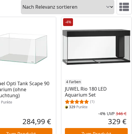
Sortieren
Ansicht 
-4%
4 Farben
el Opti Tank Scape 90
JUWEL Rio 180 LED
arium (ohne
Aquarium Set
uchtung)
(1)
Punkte
329
Punkte
-4%
UVP
346 €
Rab
Urs
284,99 €
329 €
reis
Aktueller Preis
Akt