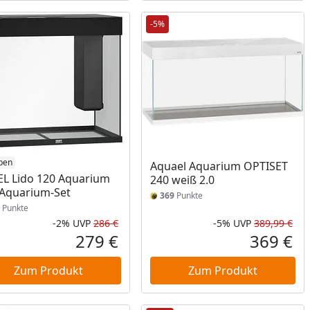
-5%
ben
Aquael Aquarium OPTISET
L Lido 120 Aquarium
240 weiß 2.0
Aquarium-Set
369
Punkte
Punkte
-2%
UVP
286 €
-5%
UVP
389,99 €
Prozent
cher Preis
Rabatt in Prozent
Ursprünglicher Preis
Rab
Urs
279 €
369 €
reis
Aktueller Preis
Akt
Zum Produkt
Zum Produkt