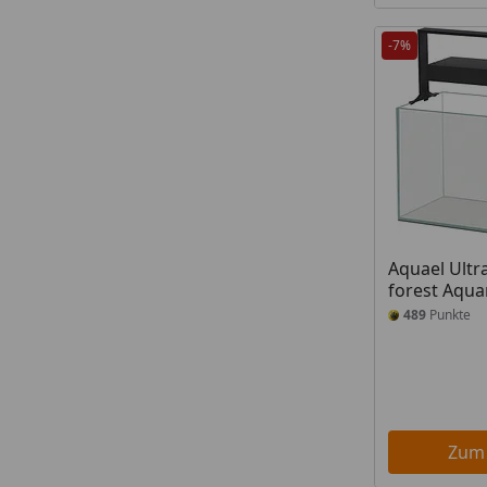
-7%
Aquael Ultr
forest Aqu
489
Punkte
Zum