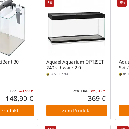
-5%
-5%
iBent 30
Aquael Aquarium OPTISET
Aqua
240 schwarz 2.0
Set 
369
Punkte
91
P
UVP
149,99 €
-5%
UVP
389,99 €
Ursprünglicher Preis
Rabatt in 
Ursprüngli
148,90 €
369 €
Aktueller Preis
Aktueller P
 Produkt
Zum Produkt