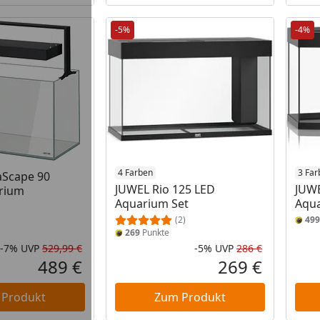
-5%
-4%
4 Farben
3 Far
aScape 90
JUWEL Rio 125 LED
JUWE
arium
Aquarium Set
Aqua
(2)
499
269
Punkte
-7%
UVP
529,99 €
-5%
UVP
286 €
Rabatt in Prozent
Ursprünglicher Preis
Rabatt in 
Ursprüngli
489 €
269 €
Aktueller Preis
Aktueller P
 Produkt
Zum Produkt