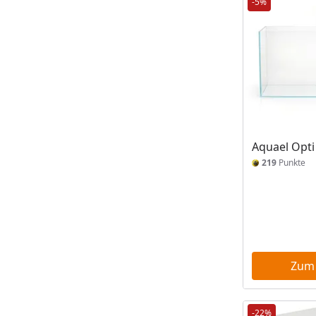
-5%
Aquael Opti
219
Punkte
Zum
-22%