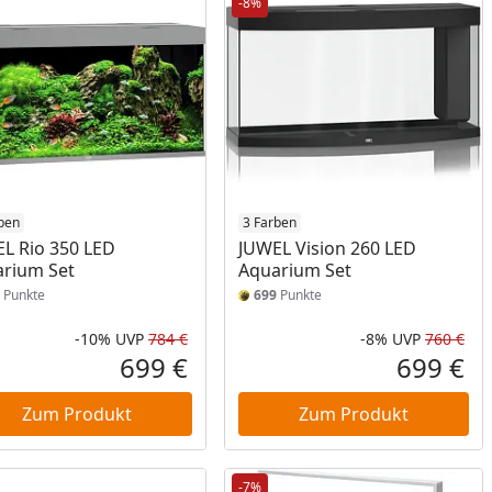
-8%
ben
3 Farben
L Rio 350 LED
JUWEL Vision 260 LED
rium Set
Aquarium Set
Punkte
699
Punkte
-10%
UVP
784 €
-8%
UVP
760 €
Prozent
cher Preis
Rabatt in Prozent
Ursprünglicher Preis
Rab
Urs
699 €
699 €
reis
Aktueller Preis
Akt
Zum Produkt
Zum Produkt
-7%