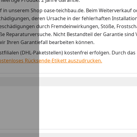
wertige Produkt 2 Jahre Garantie.
 in unserem Shop oase-teichbau.de. Beim Weiterverkauf o
hädigungen, deren Ursache in der fehlerhaften Installatio
t Beschädigungen durch Fremdeinwirkungen, Stöße, Frostsc
Reparaturversuche. Nicht Bestandteil der Garantie sind Ver
 wir Ihren Garantiefall bearbeiten können.
filialen (DHL-Paketstellen) kostenfrei erfolgen. Durch da
 kostenloses Rücksende-Etikett auszudrucken.