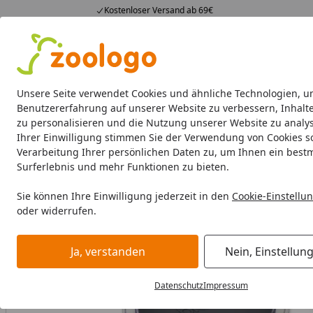
Kostenloser Versand ab 69€
4,74
/ 5
23.588 Bewertungen
Alle Produkte
Angebote
Neuheiten
Sommerhits
Alle Produkte
Unsere Seite verwendet Cookies und ähnliche Technologien, u
Benutzererfahrung auf unserer Website zu verbessern, Inhalt
zu personalisieren und die Nutzung unserer Website zu analys
Aquaristik
Aquarien
Beleuchtung
Aquarienfilte
Ihrer Einwilligung stimmen Sie der Verwendung von Cookies s
Verarbeitung Ihrer persönlichen Daten zu, um Ihnen ein best
Aquaristik
Aquarieneinrichtung
Aquariendekoration
b
Surferlebnis und mehr Funktionen zu bieten.
Startseite
Sie können Ihre Einwilligung jederzeit in den
Cookie-Einstellu
oder widerrufen.
Ja, verstanden
Nein, Einstellun
Datenschutz
Impressum