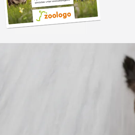
Trusted Shops
„Gute Erfahru
Zoologo,schnelle Lie
top“
4,74
/ 5
31.07.202
23.588 Bewertungen
Auszeichnungen