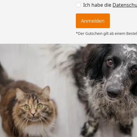
Ich habe die
Datensch
Anmelden
*Der Gutschein gilt ab einem Bestel
Versand
ng mit
ferung, alles
6
Akzeptierte Zahlungsa