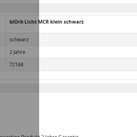
biOrb Licht MCR klein schwarz
schwarz
2 Jahre
72168