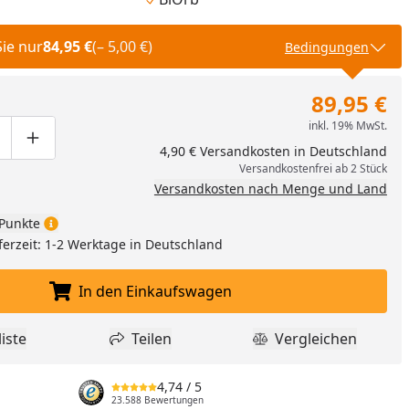
Sie nur
84,95 €
(– 5,00 €)
Bedingungen
89,95 €
inkl. 19% MwSt.
ge um eins verringern
duktmenge manuell eingeben
Produktmenge um eins erhöhen
4,90 € Versandkosten in Deutschland
nzufügen
Versandkostenfrei ab 2 Stück
Versandkosten nach Menge und Land
Punkte
ferzeit: 1-2 Werktage in Deutschland
In den Einkaufswagen
In den Einkaufswagen legen
iste
Teilen
Vergleichen
dukt zur Wunschliste hinzufügen
Teilen
Produkt Vergle
4,74
/ 5
23.588 Bewertungen