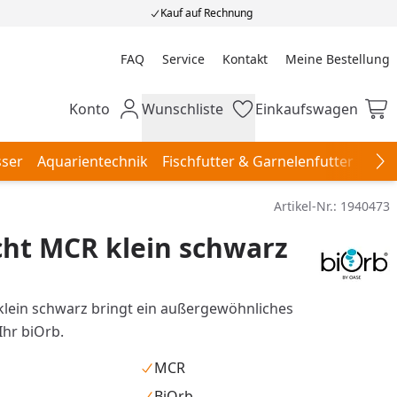
Kauf auf Rechnung
FAQ
Service
Kontakt
Meine Bestellung
Meine Bestellung
Konto
Wunschliste
Einkaufswagen
Mein Konto
Wunschliste
Einkaufswagen
ser
Aquarientechnik
Fischfutter & Garnelenfutter
Aqu
Na
Artikel-Nr.:
1940473
cht MCR klein schwarz
klein schwarz bringt ein außergewöhnliches
Ihr biOrb.
MCR
BiOrb