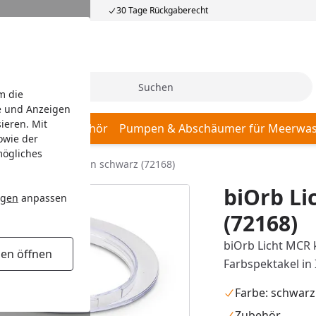
30 Tage Rückgaberecht
Suche
m die
e und Anzeigen
ieren. Mit
r, Pumpen & Zubehör
Pumpen & Abschäumer für Meerwas
owie der
mögliches
iOrb Licht MCR klein schwarz (72168)
biOrb Li
ngen
anpassen
(72168)
biOrb Licht MCR 
gen öffnen
Farbspektakel in 
Farbe: schwarz
Zubehör