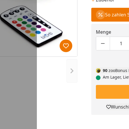
So zahlen 
Menge
Produktmen
Pro
Produkt zur Wunschliste hi
90
zooBonus 
Nächstes Bild anzeigen
Am Lager, Lie
Wunschl
Pro