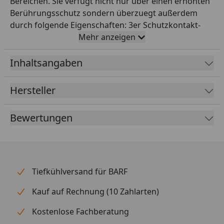
Bereichen. Sie verfügt nicht nur über einen erhöhten
Berührungsschutz sondern überzuegt außerdem
durch folgende Eigenschaften: 3er Schutzkontakt-
Steckdosenleiste mit 3m Kabellänge H05VV-F 3G1,5 •
Mehr anzeigen
Steckerleiste mit erhöhtem Berührungsschutz:
Kunststoffplättchen verschließen die Kontakte der
Inhaltsangaben
Steckdose • Mehrfachsteckdose besonders
stromsparend und effizient • Schutzkontakt-
Hersteller
Steckdosen in 45°-Anordnung, auch für
Winkelstecker • Lieferumfang: 1 x Eco-Line
Bewertungen
Steckdosenleiste in der Farbe weiß - in bester Qualität
von brennenstuhl®
Tiefkühlversand für BARF
Kauf auf Rechnung (10 Zahlarten)
Kostenlose Fachberatung