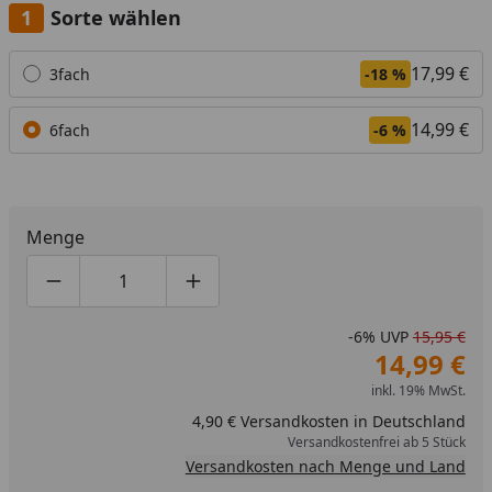
Sorte wählen
Alle anzeigen (2)
17,99 €
3fach
-18 %
14,99 €
6fach
-6 %
Menge
Produktmenge um eins verringern
Produktmenge manuell eingeben
Produktmenge um eins erhöhen
-6%
UVP
15,95 €
14,99 €
inkl. 19% MwSt.
4,90 € Versandkosten in Deutschland
Versandkostenfrei ab 5 Stück
Versandkosten nach Menge und Land