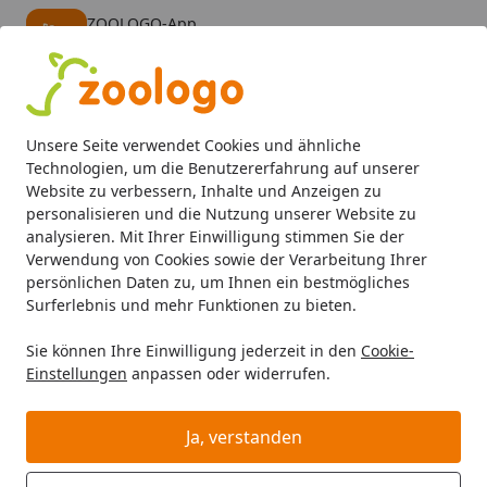
ZOOLOGO-App
Öffnen
Banner schließen
ZOOLOGO
kostenlos - Im App Store
Alle Produkte
Mein Konto
Wunschl
Eink
Unsere Seite verwendet Cookies und ähnliche
4,73
/ 5
Suchen
Technologien, um die Benutzererfahrung auf unserer
Website zu verbessern, Inhalte und Anzeigen zu
personalisieren und die Nutzung unserer Website zu
Aquaristik
Aquarientechnik
Mess- & Regeltechnik
bre
Startseite
analysieren. Mit Ihrer Einwilligung stimmen Sie der
brennenstuhl Steckdosenleiste 3
Verwendung von Cookies sowie der Verarbeitung Ihrer
persönlichen Daten zu, um Ihnen ein bestmögliches
Meter Aquarientechnik
Surferlebnis und mehr Funktionen zu bieten.
Sie können Ihre Einwilligung jederzeit in den
Cookie-
Einstellungen
anpassen oder widerrufen.
Ja, verstanden