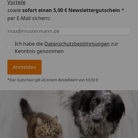
Vorteile
sowie
sofort einen 5,00 € Newslettergutschein
*
per E-Mail sichern:
Keine Eingabe erforderlich
Eingabe erforderlich
E-Mail *
Ich habe die
Datenschutzbestimmungen
zur
Kenntnis genommen
Anmelden
*Der Gutschein gilt ab einem Bestellwert von 50,00 €
Trusted Shops
4,73
/ 5