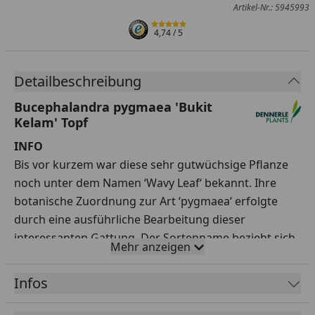
Artikel-Nr.: 5945993
4,74
/ 5
Detailbeschreibung
Bucephalandra pygmaea 'Bukit
Kelam' Topf
INFO
Bis vor kurzem war diese sehr gutwüchsige Pflanze
noch unter dem Namen ‘Wavy Leaf‘ bekannt. Ihre
botanische Zuordnung zur Art ‘pygmaea‘ erfolgte
durch eine ausführliche Bearbeitung dieser
interessanten Gattung. Der Sortenname bezieht sich
Mehr anzeigen
auf den Herkunftsort im Regierungsbezirk Sintang.
Bucephalandra sind Rheophyten das heißt sie
Infos
wachsen auf Felsen von Bächen und Kaskaden. Daher
sollten sie im Aquarium idealerweise auf Wurzelholz