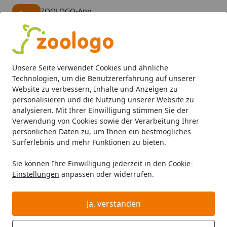
ZOOLOGO-App
Öffnen
Banner schließen
ZOOLOGO
kostenlos - Im App Store
Alle Produkte
Mein Konto
Wunschl
Eink
Unsere Seite verwendet Cookies und ähnliche
4,74
/ 5
Suchen
Technologien, um die Benutzererfahrung auf unserer
Website zu verbessern, Inhalte und Anzeigen zu
personalisieren und die Nutzung unserer Website zu
Aquaristik
Aquariumpflanzen
Vordergrundpflanzen
B
Startseite
analysieren. Mit Ihrer Einwilligung stimmen Sie der
Bucephalandra pygmaea 'Bukit
Verwendung von Cookies sowie der Verarbeitung Ihrer
persönlichen Daten zu, um Ihnen ein bestmögliches
Kelam' Topf
Surferlebnis und mehr Funktionen zu bieten.
Sie können Ihre Einwilligung jederzeit in den
Cookie-
Einstellungen
anpassen oder widerrufen.
EASY
Ja, verstanden