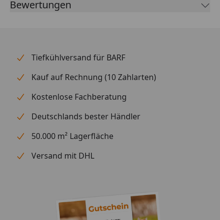
Bewertungen
oder Steinen befestigt werden. Ihre länglichen,
dunkelgrünen Blätter besitzen einen schön-gewellten
Rand. Für Nano Cubes und Scaper‘s Tanks sind sie
besonders empfehlenswert.
Tiefkühlversand für BARF
Kauf auf Rechnung (10 Zahlarten)
Kostenlose Fachberatung
Deutschlands bester Händler
50.000 m² Lagerfläche
Versand mit DHL