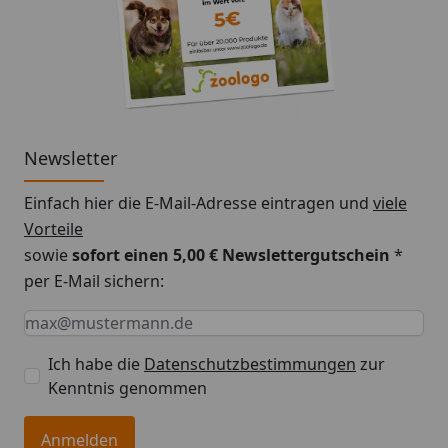
Newsletter
Einfach hier die E-Mail-Adresse eintragen und
viele
Vorteile
sowie
sofort einen 5,00 € Newslettergutschein
*
per E-Mail sichern:
Keine Eingabe erforderlich
Eingabe erforderlich
E-Mail *
Ich habe die
Datenschutzbestimmungen
zur
Kenntnis genommen
Anmelden