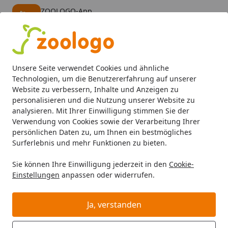
ZOOLOGO-App
Öffnen
Banner schließen
ZOOLOGO
kostenlos - Im App Store
Alle Produkte
Mein Konto
Wunschl
Eink
Unsere Seite verwendet Cookies und ähnliche
4,73
/ 5
Suchen
Technologien, um die Benutzererfahrung auf unserer
Website zu verbessern, Inhalte und Anzeigen zu
personalisieren und die Nutzung unserer Website zu
Aquaristik
Beleuchtung
Zubehör
Chihiros Blende ver
Startseite
analysieren. Mit Ihrer Einwilligung stimmen Sie der
Chihiros Blende verspiegelt für
Verwendung von Cookies sowie der Verarbeitung Ihrer
persönlichen Daten zu, um Ihnen ein bestmögliches
WRGB2 + Slim Aquarienbeleuchtung
Surferlebnis und mehr Funktionen zu bieten.
Sie können Ihre Einwilligung jederzeit in den
Cookie-
Einstellungen
anpassen oder widerrufen.
Ja, verstanden