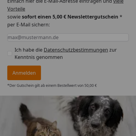
Einfach hier die E-Mail-Adresse eintragen und
viele
Vorteile
sowie
sofort einen 5,00 € Newslettergutschein
*
per E-Mail sichern:
Keine Eingabe erforderlich
Eingabe erforderlich
E-Mail *
Ich habe die
Datenschutzbestimmungen
zur
Kenntnis genommen
Anmelden
*Der Gutschein gilt ab einem Bestellwert von 50,00 €
Trusted Shops
4,73
/ 5