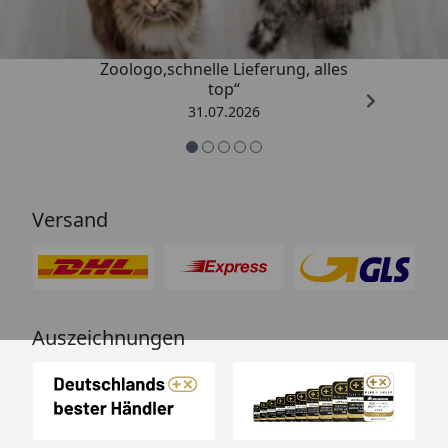
„Gute Erfahrung mit
Zoologo,schnelle Lieferung, alles
top“
31.07.2026
Versand
Auszeichnungen