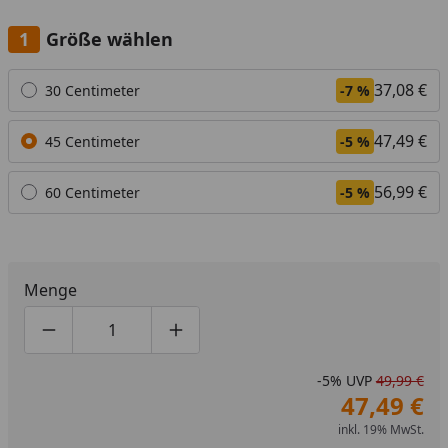
Größe wählen
Alle anzeigen (3)
37,08 €
30 Centimeter
-7 %
47,49 €
45 Centimeter
-5 %
56,99 €
60 Centimeter
-5 %
Menge
Produktmenge um eins verringern
Produktmenge manuell eingeben
Produktmenge um eins erhöhen
-5%
UVP
49,99 €
47,49 €
inkl. 19% MwSt.