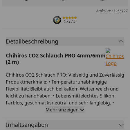
Produkt zur Wunschliste hinzufügen
Teilen
Produkt Ver
Artikel-Nr.: 5966127
4,73
/ 5
Detailbeschreibung
Chihiros CO2 Schlauch PRO 4mm/6mm
(2 m)
Chihiros CO2 Schlauch PRO: Vielseitig und Zuverlässig
Produktmerkmale: • Temperaturunabhängige
Flexibilität: Bleibt auch bei kaltem Wetter weich und
leicht zu handhaben. • Lebensmittelechtes Silikon:
Farblos, geschmacksneutral und sehr langlebig. •
Spezielle Oberflächenbeschichtung: Weiche und
Mehr anzeigen
glatte Textur, widersteht Staubansammlung.
Produktbeschreibung: Der Chihiros CO2 Schlauch
Inhaltsangaben