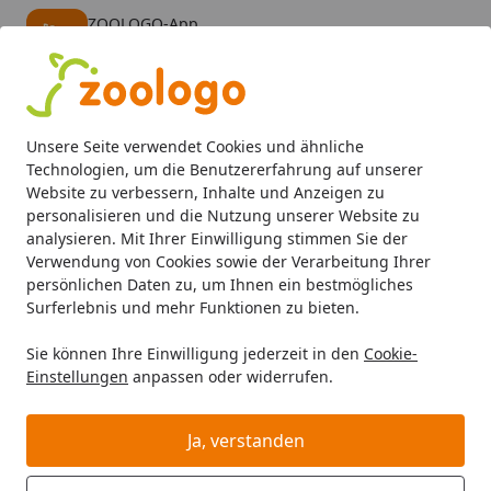
ZOOLOGO-App
Öffnen
Banner schließen
ZOOLOGO
kostenlos - Im App Store
Alle Produkte
Mein Konto
Wunschl
Eink
Unsere Seite verwendet Cookies und ähnliche
4,73
/ 5
Suchen
Technologien, um die Benutzererfahrung auf unserer
Website zu verbessern, Inhalte und Anzeigen zu
personalisieren und die Nutzung unserer Website zu
Aquaristik
Aquarientechnik
CO2 Anlagen
Chihiros CO
Startseite
analysieren. Mit Ihrer Einwilligung stimmen Sie der
Chihiros CO2 Schlauch PRO
Verwendung von Cookies sowie der Verarbeitung Ihrer
persönlichen Daten zu, um Ihnen ein bestmögliches
4mm/6mm (2 m)
Surferlebnis und mehr Funktionen zu bieten.
Sie können Ihre Einwilligung jederzeit in den
Cookie-
Einstellungen
anpassen oder widerrufen.
Ja, verstanden