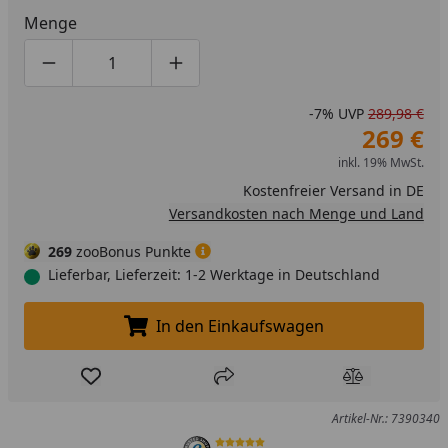
Menge
Produktmenge um eins verringern
Produktmenge manuell eingeben
Produktmenge um eins erhöhen
-7%
UVP
289,98 €
269 €
inkl. 19% MwSt.
Kostenfreier Versand in DE
Versandkosten nach Menge und Land
269
zooBonus Punkte
Lieferbar, Lieferzeit: 1-2 Werktage in Deutschland
In den Einkaufswagen
In den Einkaufswagen legen
Produkt zur Wunschliste hinzufügen
Teilen
Produkt Ver
Artikel-Nr.: 7390340