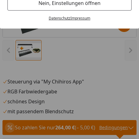
Nein, Einstellungen öffnen
Datenschutz
Impressum
Produk
Vorheriges Bild anzeigen
Näc
Steuerung via "My Chihiros App"
RGB Farbwiedergabe
schönes Design
mit passendem Blendschutz
So zahlen Sie nur
264,00 €
(– 5,00 €)
Bedingungen