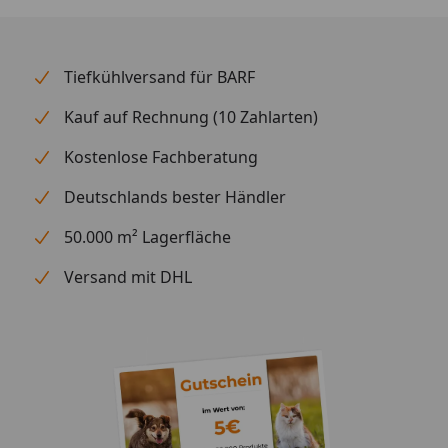
Chihiros Blende verspiegelt
Jedes Aquarium ist anders und die Lampen von
Tiefkühlversand für BARF
Chihiros sind dafür anpassungsfähig. Die
verspiegelten Varianten haben zusätzlich eine
Kauf auf Rechnung (10 Zahlarten)
integrierte Spiegelplatte, welche das Licht besser
bündelt und in dein Aquarium wirft.
Kostenlose Fachberatung
Deutschlands bester Händler
50.000 m² Lagerfläche
Versand mit DHL