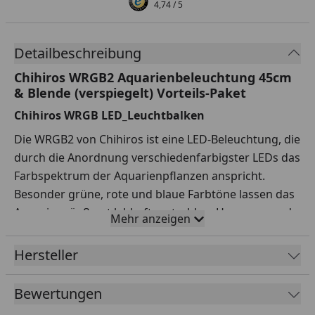
4,74
/ 5
Detailbeschreibung
Chihiros WRGB2 Aquarienbeleuchtung 45cm
& Blende (verspiegelt) Vorteils-Paket
Chihiros WRGB LED_Leuchtbalken
Die WRGB2 von Chihiros ist eine LED-Beleuchtung, die
durch die Anordnung verschiedenfarbigster LEDs das
Farbspektrum der Aquarienpflanzen anspricht.
Besonder grüne, rote und blaue Farbtöne lassen das
Aquarium äußerst lebhaft erstrahlen. Hervorragend
Mehr anzeigen
geeignet für lichtbedürftige Pflanzen und stark
bepflanzte Aquarien. Der Abstrahlwinkel bringt
Hersteller
optimale Lichtbedingungen für Aquarien von 30 bis
140 cm Kantenlänge. Durch einen gesonderen
Bewertungen
Controller, kann die LED zusätzlich gesteuert werden.