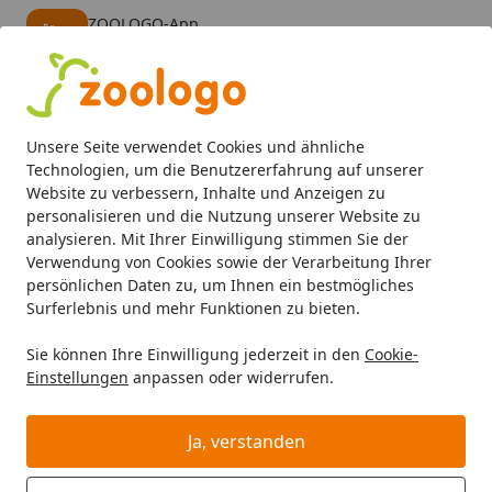
ZOOLOGO-App
Öffnen
Banner schließen
ZOOLOGO
kostenlos - Im App Store
Alle Produkte
Mein Konto
Wunschl
Eink
Unsere Seite verwendet Cookies und ähnliche
4,74
/ 5
Suchen
Technologien, um die Benutzererfahrung auf unserer
Website zu verbessern, Inhalte und Anzeigen zu
personalisieren und die Nutzung unserer Website zu
Aquaristik
Beleuchtung
LED
Chihiros WRGB2 Aquarienb
Startseite
analysieren. Mit Ihrer Einwilligung stimmen Sie der
Chihiros WRGB2
Verwendung von Cookies sowie der Verarbeitung Ihrer
persönlichen Daten zu, um Ihnen ein bestmögliches
Aquarienbeleuchtung 45cm &
Surferlebnis und mehr Funktionen zu bieten.
Blende (verspiegelt) Vorteils-Paket
Sie können Ihre Einwilligung jederzeit in den
Cookie-
Einstellungen
anpassen oder widerrufen.
Ja, verstanden