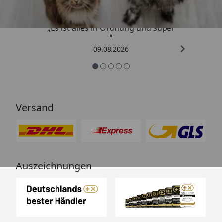
„Es ist alles in Ordnung und super
“
09.08.2026
Versand
Auszeichnungen