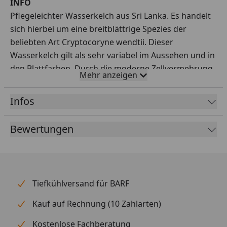
INFO
Pflegeleichter Wasserkelch aus Sri Lanka. Es handelt
sich hierbei um eine breitblättrige Spezies der
beliebten Art Cryptocoryne wendtii. Dieser
Wasserkelch gilt als sehr variabel im Aussehen und in
den Blattfarben. Durch die moderne Zellvermehrung
Mehr anzeigen
ist es gelungen, derartig verschiedene Wuchstypen
zu isolieren und dann sortenrein weiter zu
Infos
kultivieren. Alle C. wendtii-Varianten haben eines
gemeinsam: Sie sind sehr pflegeleicht und einfach in
Bewertungen
der Kultur. Die Blätter der C. spec. 402 sind kräftig
grün, manchmal auch interessant bräunlich
geflammt.
Tiefkühlversand für BARF
Kauf auf Rechnung (10 Zahlarten)
Kostenlose Fachberatung