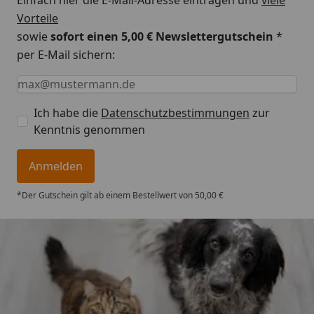
Vorteile
sowie
sofort einen 5,00 € Newslettergutschein
*
per E-Mail sichern:
Keine Eingabe erforderlich
Eingabe erforderlich
E-Mail *
Ich habe die
Datenschutzbestimmungen
zur
Kenntnis genommen
Anmelden
*Der Gutschein gilt ab einem Bestellwert von 50,00 €
Trusted Shops
4,73
/ 5