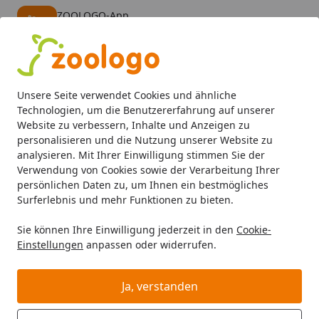
ZOOLOGO-App
Öffnen
Banner schließen
ZOOLOGO
kostenlos - Im App Store
Alle Produkte
Mein Konto
Wunschl
Eink
Unsere Seite verwendet Cookies und ähnliche
4,73
/ 5
Suchen
Technologien, um die Benutzererfahrung auf unserer
Website zu verbessern, Inhalte und Anzeigen zu
personalisieren und die Nutzung unserer Website zu
Aquaristik
Aquariumpflanzen
Vordergrundpflanzen
Cr
Startseite
analysieren. Mit Ihrer Einwilligung stimmen Sie der
Cryptocoryne wendtii 'Broad Leaf'
Verwendung von Cookies sowie der Verarbeitung Ihrer
persönlichen Daten zu, um Ihnen ein bestmögliches
In-Vitro
Surferlebnis und mehr Funktionen zu bieten.
Sie können Ihre Einwilligung jederzeit in den
Cookie-
Einstellungen
anpassen oder widerrufen.
EASY
Ja, verstanden