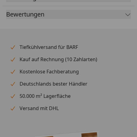
ästhetisch ansprechende Optik, die Ihrem
Aquarium eine natürliche Note verleiht.
Bewertungen
Frei von Schadstoffen: Unser Kies ist garantiert frei
von schädlichen Substanzen, sodass Ihre Fische
und Pflanzen sicher gedeihen können.
Schutz für Bodenfische: Die gerundeten Kanten
Tiefkühlversand für BARF
(Körnung 0,7 – 1,2 mm) sorgen für einen sicheren
Lebensraum, besonders für Bodenfische und
Kauf auf Rechnung (10 Zahlarten)
Garnelen.
Kostenlose Fachberatung
Lichtbeständig: Der Kies behält seine Farbe und
Qualität auch bei intensiver Beleuchtung.
Deutschlands bester Händler
CO₂-beständig und härteneutral: Der Kies ist
50.000 m² Lagerfläche
resistent gegen CO₂ und beeinflusst die
Wasserhärte nicht, was ihn ideal für bepflanzte
Versand mit DHL
Aquarien macht.
Verleihen Sie Ihrem Aquarium mit unserem
Garnelenkies eine natürliche und sichere Umgebung!