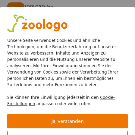
ZOOLOGO-App
Öffnen
Banner schließen
ZOOLOGO
kostenlos - Im App Store
Alle Produkte
Mein Konto
Wunschl
Eink
Unsere Seite verwendet Cookies und ähnliche
4,73
/ 5
Suchen
Technologien, um die Benutzererfahrung auf unserer
Website zu verbessern, Inhalte und Anzeigen zu
personalisieren und die Nutzung unserer Website zu
Aquaristik
Aquarieneinrichtung
Aquarienbodengrund
Startseite
analysieren. Mit Ihrer Einwilligung stimmen Sie der
DENNERLE Garnelenkies 0,7 - 1,2
Verwendung von Cookies sowie der Verarbeitung Ihrer
persönlichen Daten zu, um Ihnen ein bestmögliches
mm 2kg
Surferlebnis und mehr Funktionen zu bieten.
Sie können Ihre Einwilligung jederzeit in den
Cookie-
Einstellungen
anpassen oder widerrufen.
Ja, verstanden