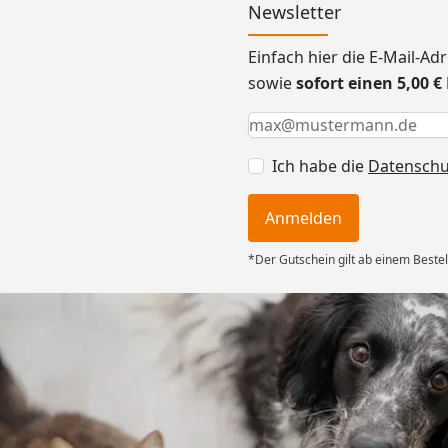
Newsletter
Einfach hier die E-Mail-A
sowie
sofort einen 5,00 
Keine Eingabe erforderlic
Eingabe erforderlich
E-Mail *
Ich habe die
Datensch
Anmelden
*Der Gutschein gilt ab einem Bestel
Versand
g und guter