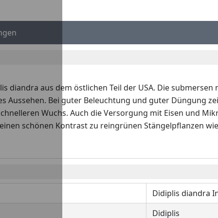
ngen
plis diandra aus dem östlichen Teil der USA. Die submerse
les Aussehen. Bei guter Beleuchtung und guter Düngung ze
hnelleren Wuchs. Auch die Versorgung mit Eisen und Mikro
 einen schönen Kontrast zu reingrünen Stängelpflanzen wie
Didiplis diandra I
Didiplis