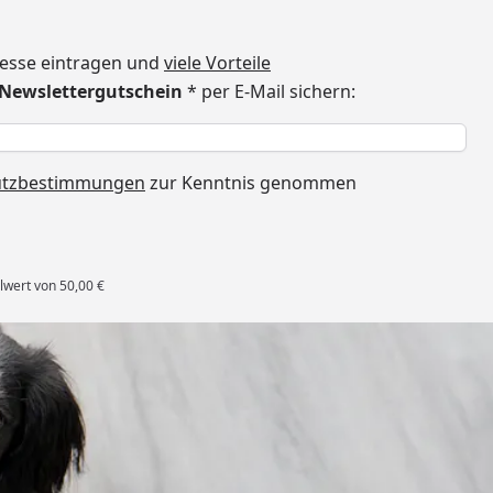
dresse eintragen und
viele Vorteile
€ Newslettergutschein
* per E-Mail sichern:
h
utzbestimmungen
zur Kenntnis genommen
lwert von 50,00 €