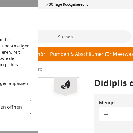
30 Tage Rückgaberecht
Suche
m die
e und Anzeigen
ieren. Mit
r, Pumpen & Zubehör
Pumpen & Abschäumer für Meerwas
owie der
mögliches
iplis diandra In-Vitro
Didiplis 
ngen
anpassen
Menge
gen öffnen
Produktmen
Pro