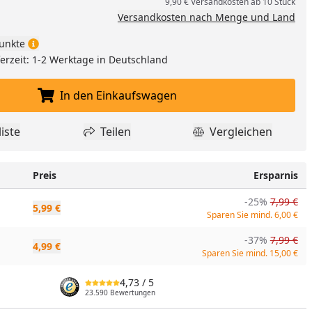
9,90 € Versandkosten ab 10 Stück
Versandkosten nach Menge und Land
unkte
eferzeit: 1-2 Werktage in Deutschland
In den Einkaufswagen
In den Einkaufswagen legen
iste
Teilen
Vergleichen
dukt zur Wunschliste hinzufügen
Teilen
Produkt Vergle
Preis
Ersparnis
nzufügen
-25%
7,99 €
5,99 €
Sparen Sie mind. 6,00 €
-37%
7,99 €
4,99 €
Sparen Sie mind. 15,00 €
4,73
/ 5
23.590 Bewertungen