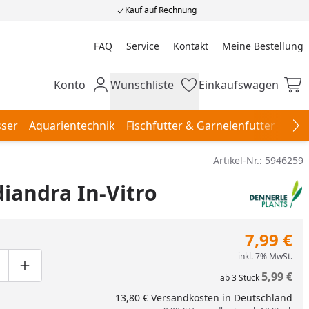
Kauf auf Rechnung
FAQ
Service
Kontakt
Meine Bestellung
Meine Bestellung
Konto
Wunschliste
Einkaufswagen
Mein Konto
Wunschliste
Einkaufswagen
ser
Aquarientechnik
Fischfutter & Garnelenfutter
Aqu
Na
Artikel-Nr.:
5946259
diandra In-Vitro
7,99 €
inkl. 7% MwSt.
ge um eins verringern
duktmenge manuell eingeben
Produktmenge um eins erhöhen
5,99 €
ab
3
Stück
13,80 € Versandkosten in Deutschland