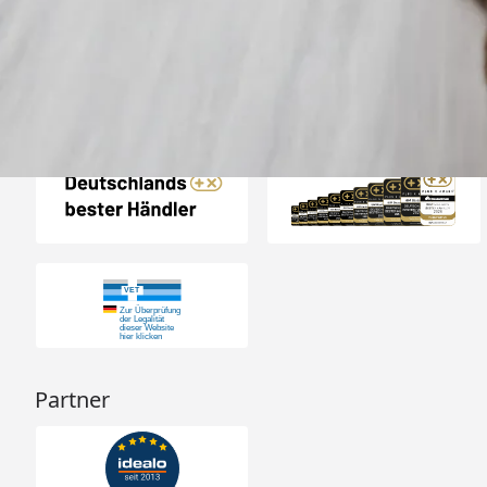
4,73
/ 5
08.08.202
23.590 Bewertungen
Auszeichnungen
Partner