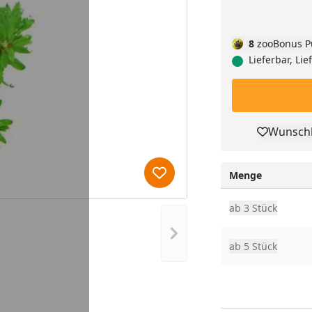
8
zooBonus P
Lieferbar, Li
Wunschl
Pro
Menge
Produkt zur Wunschliste hi
ab 3 Stück
Nächstes Bild anzeigen
ab 5 Stück