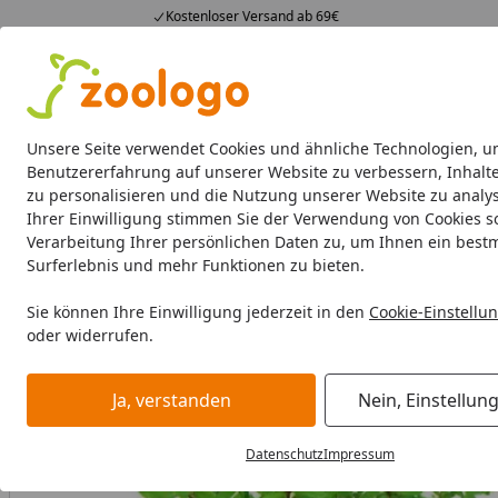
Kostenloser Versand ab 69€
4,73
/ 5
23.590 Bewertungen
Alle Produkte
Angebote
Neuheiten
Sommerhits
Alle Produkte
Unsere Seite verwendet Cookies und ähnliche Technologien, u
Benutzererfahrung auf unserer Website zu verbessern, Inhalt
zu personalisieren und die Nutzung unserer Website zu analys
Aquaristik
Aquarien
Beleuchtung
Aquarienfilte
Ihrer Einwilligung stimmen Sie der Verwendung von Cookies s
Verarbeitung Ihrer persönlichen Daten zu, um Ihnen ein best
Aquaristik
Aquariumpflanzen
Mittelgrundpflanzen
Did
Surferlebnis und mehr Funktionen zu bieten.
Startseite
Sie können Ihre Einwilligung jederzeit in den
Cookie-Einstellu
oder widerrufen.
Ja, verstanden
Nein, Einstellun
Datenschutz
Impressum