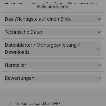
Aquarienglas möglich. Das Doppelfilterungssystem
Mehr anzeigen
sorgt für eine professionelle Filtrierung, sowohl
mechanisch als auch biologisch. Die kalibrierten
Das Wichtigste auf einen Blick
Rotorlager ermöglichen einen vibrationsarmen und
nahezu geräuschlosen Betrieb. Dank der großen
Technische Daten
Verschlüsse lässt sich der Filterkopf einfach öffnen.
Der FES 60 ist perfekt für Nanoaquarien geeignet.
Datenblätter / Montageanleitung /
Downloads
Hersteller
Bewertungen
Tiefkühlversand für BARF