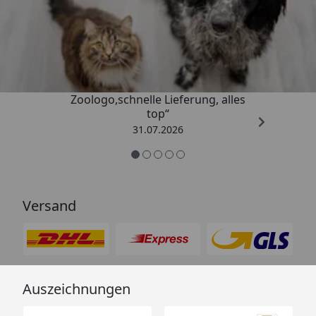
Trusted Shops
4,73
/ 5
„Gute Erfahrung mit
Zoologo,schnelle Lieferung, alles
top“
31.07.2026
Versand
Auszeichnungen