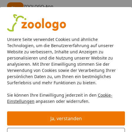
ZOOLOGO-App
Öffnen
Banner schließen
ZOOLOGO
kostenlos - Im App Store
Alle Produkte
Mein Konto
Wunschl
Eink
Unsere Seite verwendet Cookies und ähnliche
4,73
/ 5
Suchen
Technologien, um die Benutzererfahrung auf unserer
Website zu verbessern, Inhalte und Anzeigen zu
personalisieren und die Nutzung unserer Website zu
Aquaristik
Aquarienfilter, Pumpen & Zubehör
Außenfilte
Startseite
analysieren. Mit Ihrer Einwilligung stimmen Sie der
EDEN Außenfilter FES 60
Verwendung von Cookies sowie der Verarbeitung Ihrer
persönlichen Daten zu, um Ihnen ein bestmögliches
Surferlebnis und mehr Funktionen zu bieten.
Sie können Ihre Einwilligung jederzeit in den
Cookie-
Einstellungen
anpassen oder widerrufen.
Ja, verstanden